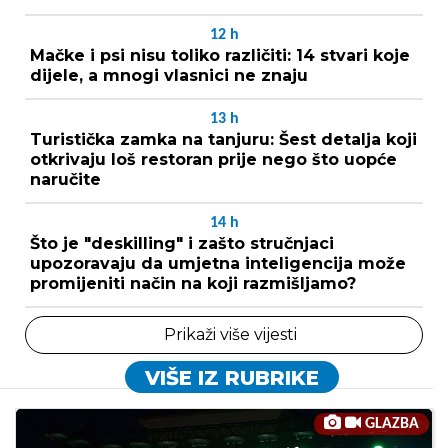
12
h
Mačke i psi nisu toliko različiti: 14 stvari koje
dijele, a mnogi vlasnici ne znaju
13
h
Turistička zamka na tanjuru: Šest detalja koji
otkrivaju loš restoran prije nego što uopće
naručite
14
h
Što je "deskilling" i zašto stručnjaci
upozoravaju da umjetna inteligencija može
promijeniti način na koji razmišljamo?
Prikaži više vijesti
VIŠE IZ RUBRIKE
GLAZBA