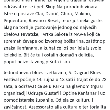
ponudu vina i hrane. Za vrijeme trajanja festivala
održavat će se i peti Skup Natprirodnih vinara
Istre u postavi: Clai, Dvorić, Ghira, Makino,
Piquentum, Rawino i Reset, te uz još neke goste.
Šlag na torti je gostovanje jednog od najvećih
chefova Hrvatske, Tvrtka Šakote iz NAV-a koji će
spremati ćevape od izvornog boškarina, zaštitnog
znaka Kanfanara, a kuhat će još par jela iz svoje
kolekcije. Bit će tu i ostalih domaćih delicija,
poput neizostavnog pršuta i sira.
Jednodnevna blues svetkovina, 5. Dvigrad Blues
Festival počinje 14. rujna u 13 sati i trajat će do 22
sata, a održavat će se u Parku na glavnom trgu u
organizaciji Udruge Gustafi i Općine Kanfanar i uz
pomoć Istarske županije, Odjela za kulturu i
zavičajnost, Assessorato alla cultura e teritorialita