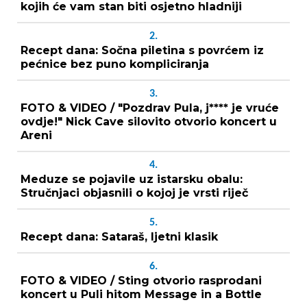
kojih će vam stan biti osjetno hladniji
2.
Recept dana: Sočna piletina s povrćem iz
pećnice bez puno kompliciranja
3.
FOTO & VIDEO / "Pozdrav Pula, j**** je vruće
ovdje!" Nick Cave silovito otvorio koncert u
Areni
4.
Meduze se pojavile uz istarsku obalu:
Stručnjaci objasnili o kojoj je vrsti riječ
5.
Recept dana: Sataraš, ljetni klasik
6.
FOTO & VIDEO / Sting otvorio rasprodani
koncert u Puli hitom Message in a Bottle