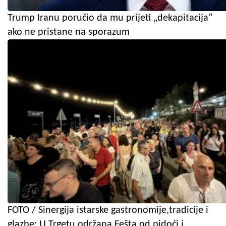
Trump Iranu poručio da mu prijeti „dekapitacija”
ako ne pristane na sporazum
FOTO / Sinergija istarske gastronomije,tradicije i
glazbe: U Trgetu održana Fešta od pidoći i