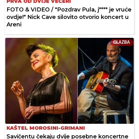
PRVA OD DVIJE VEČERI
FOTO & VIDEO / "Pozdrav Pula, j**** je vruće
ovdje!" Nick Cave silovito otvorio koncert u
Areni
GLAZBA
KAŠTEL MOROSINI-GRIMANI
Savičentu čekaju dvije posebne koncertne