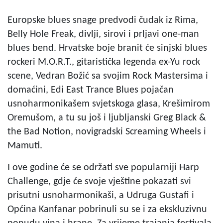
Europske blues snage predvodi čudak iz Rima,
Belly Hole Freak, divlji, sirovi i prljavi one-man
blues bend. Hrvatske boje branit će sinjski blues
rockeri M.O.R.T., gitaristička legenda ex-Yu rock
scene, Vedran Božić sa svojim Rock Mastersima i
domaćini, Edi East Trance Blues pojačan
usnoharmonikašem svjetskoga glasa, Krešimirom
Oremušom, a tu su još i ljubljanski Greg Black &
the Bad Notion, novigradski Screaming Wheels i
Mamuti.
I ove godine će se održati sve popularniji Harp
Challenge, gdje će svoje vještine pokazati svi
prisutni usnoharmonikaši, a Udruga Gustafi i
Općina Kanfanar pobrinuli su se i za ekskluzivnu