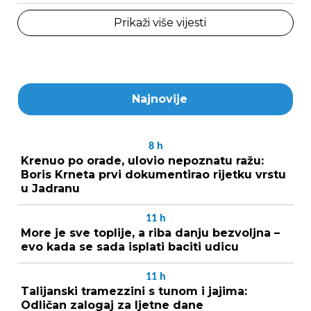
Prikaži više vijesti
Najnovije
8
h
Krenuo po orade, ulovio nepoznatu ražu:
Boris Krneta prvi dokumentirao rijetku vrstu
u Jadranu
11
h
More je sve toplije, a riba danju bezvoljna –
evo kada se sada isplati baciti udicu
11
h
Talijanski tramezzini s tunom i jajima:
Odličan zalogaj za ljetne dane