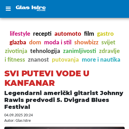
lifestyle
recepti
automoto
film
gastro
glazba
dom
moda i stil
showbizz
svijet
zivotinja
tehnologija
zanimljivosti
zdravlje
i fitness
znanost
putovanja
more i nautika
SVI PUTEVI VODE U
KANFANAR
Legendarni američki gitarist Johnny
Rawls predvodi 5. Dvigrad Blues
Festival
04.09.2025 20:24
Autor: Glas Istre