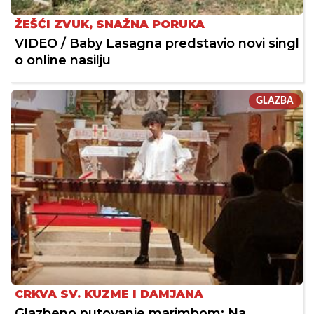
ŽEŠĆI ZVUK, SNAŽNA PORUKA
VIDEO / Baby Lasagna predstavio novi singl
o online nasilju
GLAZBA
CRKVA SV. KUZME I DAMJANA
Glazbeno putovanje marimbom: Na