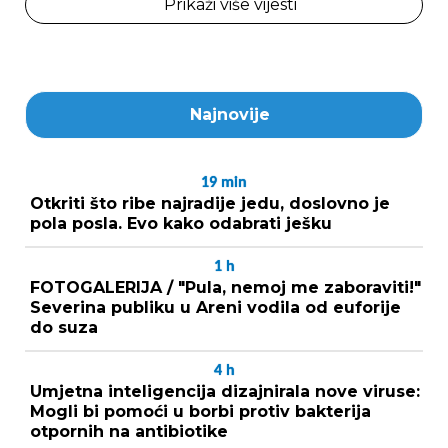
Prikaži više vijesti
Najnovije
19
min
Otkriti što ribe najradije jedu, doslovno je
pola posla. Evo kako odabrati ješku
1
h
FOTOGALERIJA / "Pula, nemoj me zaboraviti!"
Severina publiku u Areni vodila od euforije
do suza
4
h
Umjetna inteligencija dizajnirala nove viruse:
Mogli bi pomoći u borbi protiv bakterija
otpornih na antibiotike