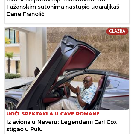
Fažanskim sutonima nastupio udaraljkaš
Dane Franolić
GLAZBA
UOČI SPEKTAKLA U CAVE ROMANE
Iz aviona u Neveru: Legendarni Carl Cox
stigao u Pulu