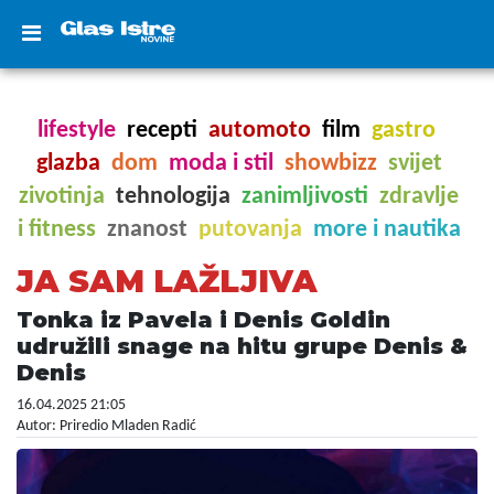
lifestyle
recepti
automoto
film
gastro
glazba
dom
moda i stil
showbizz
svijet
zivotinja
tehnologija
zanimljivosti
zdravlje
i fitness
znanost
putovanja
more i nautika
JA SAM LAŽLJIVA
Tonka iz Pavela i Denis Goldin
udružili snage na hitu grupe Denis &
Denis
16.04.2025 21:05
Autor: Priredio Mladen Radić