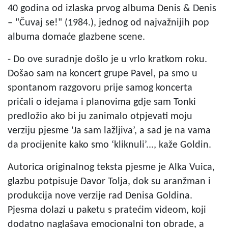
40 godina od izlaska prvog albuma Denis & Denis
– "Čuvaj se!" (1984.), jednog od najvažnijih pop
albuma domaće glazbene scene.
- Do ove suradnje došlo je u vrlo kratkom roku.
Došao sam na koncert grupe Pavel, pa smo u
spontanom razgovoru prije samog koncerta
pričali o idejama i planovima gdje sam Tonki
predložio ako bi ju zanimalo otpjevati moju
verziju pjesme ‘Ja sam lažljiva’, a sad je na vama
da procijenite kako smo ‘kliknuli’..., kaže Goldin.
Autorica originalnog teksta pjesme je Alka Vuica,
glazbu potpisuje Davor Tolja, dok su aranžman i
produkcija nove verzije rad Denisa Goldina.
Pjesma dolazi u paketu s pratećim videom, koji
dodatno naglašava emocionalni ton obrade, a