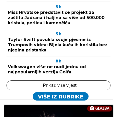
5
h
Miss Hrvatske predstavit će projekt za
zaštitu Jadrana i haljinu sa više od 500.000
kristala, perlica i kamenčića
5
h
Taylor Swift povukla svoje pjesme iz
Trumpovih videa: Bijela kuća ih koristila bez
njezina pristanka
8
h
Volkswagen više ne nudi jednu od
najpopularnijih verzija Golfa
Prikaži više vijesti
VIŠE IZ RUBRIKE
GLAZBA