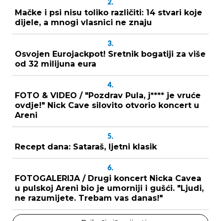
2.
Mačke i psi nisu toliko različiti: 14 stvari koje
dijele, a mnogi vlasnici ne znaju
3.
Osvojen Eurojackpot! Sretnik bogatiji za više
od 32 milijuna eura
4.
FOTO & VIDEO / "Pozdrav Pula, j**** je vruće
ovdje!" Nick Cave silovito otvorio koncert u
Areni
5.
Recept dana: Sataraš, ljetni klasik
6.
FOTOGALERIJA / Drugi koncert Nicka Cavea
u pulskoj Areni bio je umorniji i gušći. "Ljudi,
ne razumijete. Trebam vas danas!"