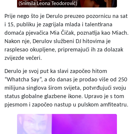
(Snimila Leona Teodorović)
Prije nego što je Derulo preuzeo pozornicu na sat
i 15, publiku je zagrijala mlada i talentirana
domaća pjevačica Mia Čičak, poznatija kao Miach.
Nakon nje, Derulov službeni DJ hitovima je
rasplesao okupljene, pripremajući ih za dolazak
zvijezde večeri.
Derulo je svoj put ka slavi započeo hitom
“Whatcha Say”, a do danas je prodao više od 250
milijuna singlova širom svijeta, potvrđujući svoju
status globalne glazbene ikone. Upravo je s tom
pjesmom i započeo nastup u pulskom amfiteatru.