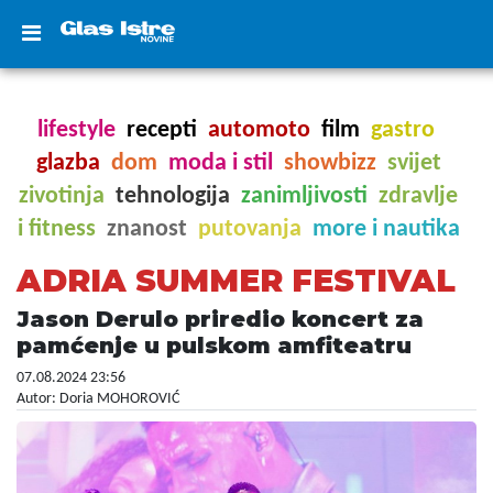
lifestyle
recepti
automoto
film
gastro
glazba
dom
moda i stil
showbizz
svijet
zivotinja
tehnologija
zanimljivosti
zdravlje
i fitness
znanost
putovanja
more i nautika
ADRIA SUMMER FESTIVAL
Jason Derulo priredio koncert za
pamćenje u pulskom amfiteatru
07.08.2024 23:56
Autor: Doria MOHOROVIĆ