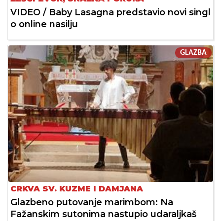
VIDEO / Baby Lasagna predstavio novi singl
o online nasilju
GLAZBA
CRKVA SV. KUZME I DAMJANA
Glazbeno putovanje marimbom: Na
Fažanskim sutonima nastupio udaraljkaš