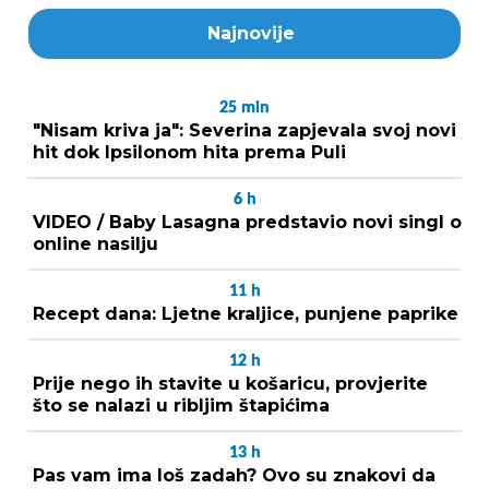
Najnovije
25
min
"Nisam kriva ja": Severina zapjevala svoj novi
hit dok Ipsilonom hita prema Puli
6
h
VIDEO / Baby Lasagna predstavio novi singl o
online nasilju
11
h
Recept dana: Ljetne kraljice, punjene paprike
12
h
Prije nego ih stavite u košaricu, provjerite
što se nalazi u ribljim štapićima
13
h
Pas vam ima loš zadah? Ovo su znakovi da