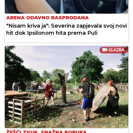
ARENA ODAVNO RASPRODANA
"Nisam kriva ja": Severina zapjevala svoj novi
hit dok Ipsilonom hita prema Puli
GLAZBA
ŽEŠĆI ZVUK, SNAŽNA PORUKA