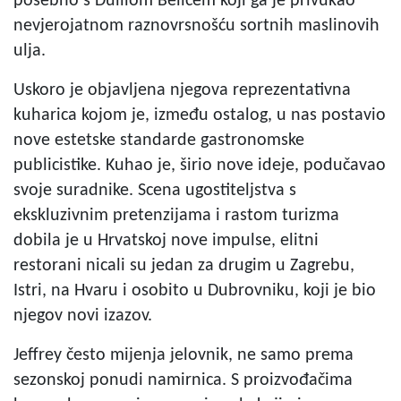
posebno s Duiliom Belićem koji ga je privukao
nevjerojatnom raznovrsnošću sortnih maslinovih
ulja.
Uskoro je objavljena njegova reprezentativna
kuharica kojom je, između ostalog, u nas postavio
nove estetske standarde gastronomske
publicistike. Kuhao je, širio nove ideje, podučavao
svoje suradnike. Scena ugostiteljstva s
ekskluzivnim pretenzijama i rastom turizma
dobila je u Hrvatskoj nove impulse, elitni
restorani nicali su jedan za drugim u Zagrebu,
Istri, na Hvaru i osobito u Dubrovniku, koji je bio
njegov novi izazov.
Jeffrey često mijenja jelovnik, ne samo prema
sezonskoj ponudi namirnica. S proizvođačima