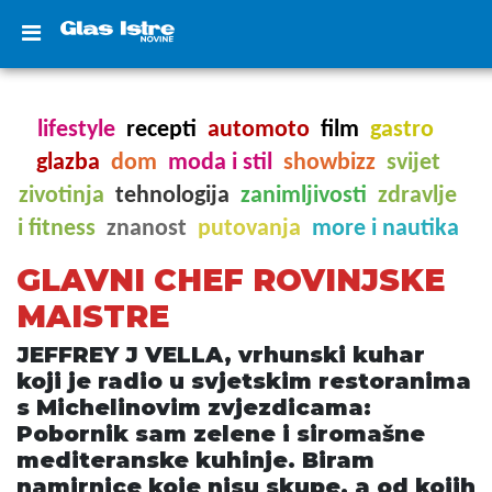
lifestyle
recepti
automoto
film
gastro
glazba
dom
moda i stil
showbizz
svijet
zivotinja
tehnologija
zanimljivosti
zdravlje
i fitness
znanost
putovanja
more i nautika
GLAVNI CHEF ROVINJSKE
MAISTRE
JEFFREY J VELLA, vrhunski kuhar
koji je radio u svjetskim restoranima
s Michelinovim zvjezdicama:
Pobornik sam zelene i siromašne
mediteranske kuhinje. Biram
namirnice koje nisu skupe, a od kojih