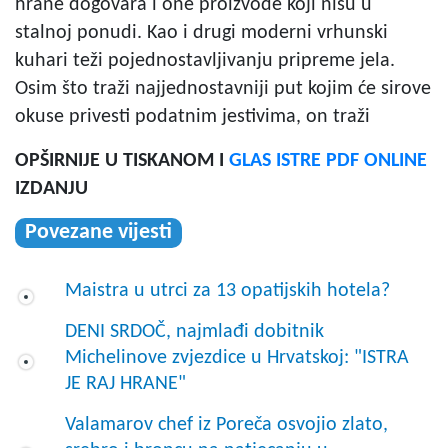
hrane dogovara i one proizvode koji nisu u
stalnoj ponudi. Kao i drugi moderni vrhunski
kuhari teži pojednostavljivanju pripreme jela.
Osim što traži najjednostavniji put kojim će sirove
okuse privesti podatnim jestivima, on traži
OPŠIRNIJE U TISKANOM I
GLAS ISTRE PDF ONLINE
IZDANJU
Povezane vijesti
Maistra u utrci za 13 opatijskih hotela?
DENI SRDOČ, najmlađi dobitnik
Michelinove zvjezdice u Hrvatskoj: "ISTRA
JE RAJ HRANE"
Valamarov chef iz Poreča osvojio zlato,