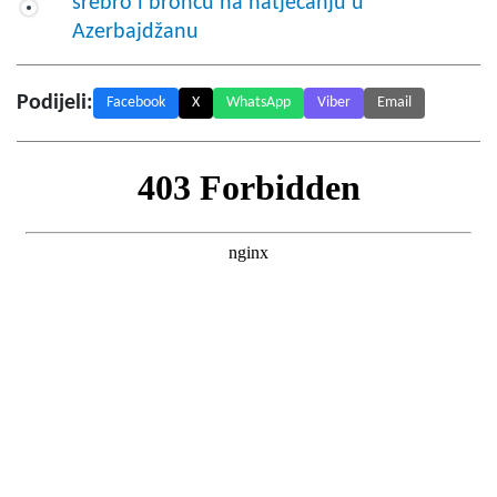
srebro i broncu na natjecanju u
Azerbajdžanu
Podijeli:
Facebook
X
WhatsApp
Viber
Email