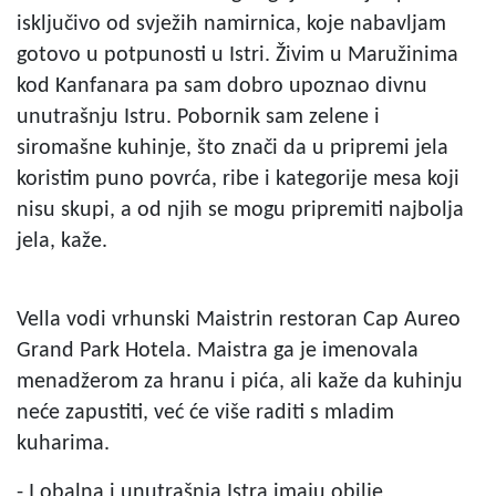
isključivo od svježih namirnica, koje nabavljam
gotovo u potpunosti u Istri. Živim u Maružinima
kod Kanfanara pa sam dobro upoznao divnu
unutrašnju Istru. Pobornik sam zelene i
siromašne kuhinje, što znači da u pripremi jela
koristim puno povrća, ribe i kategorije mesa koji
nisu skupi, a od njih se mogu pripremiti najbolja
jela, kaže.
Vella vodi vrhunski Maistrin restoran Cap Aureo
Grand Park Hotela. Maistra ga je imenovala
menadžerom za hranu i pića, ali kaže da kuhinju
neće zapustiti, već će više raditi s mladim
kuharima.
- I obalna i unutrašnja Istra imaju obilje