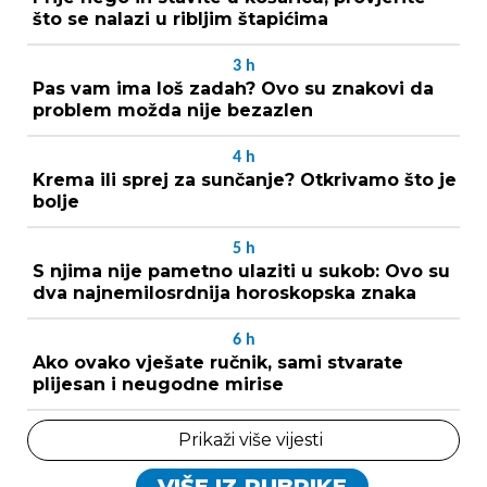
što se nalazi u ribljim štapićima
3
h
Pas vam ima loš zadah? Ovo su znakovi da
problem možda nije bezazlen
4
h
Krema ili sprej za sunčanje? Otkrivamo što je
bolje
5
h
S njima nije pametno ulaziti u sukob: Ovo su
dva najnemilosrdnija horoskopska znaka
6
h
Ako ovako vješate ručnik, sami stvarate
plijesan i neugodne mirise
Prikaži više vijesti
VIŠE IZ RUBRIKE