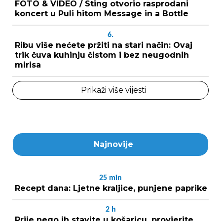
FOTO & VIDEO / Sting otvorio rasprodani
koncert u Puli hitom Message in a Bottle
6.
Ribu više nećete pržiti na stari način: Ovaj
trik čuva kuhinju čistom i bez neugodnih
mirisa
Prikaži više vijesti
Najnovije
25
min
Recept dana: Ljetne kraljice, punjene paprike
2
h
Prije nego ih stavite u košaricu, provjerite