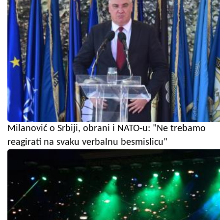
Milanović o Srbiji, obrani i NATO-u: "Ne trebamo
reagirati na svaku verbalnu besmislicu"