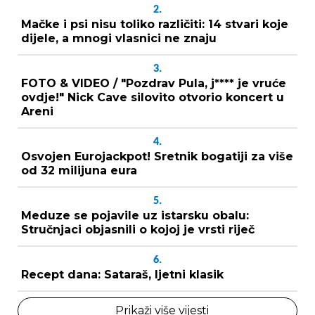
2.
Mačke i psi nisu toliko različiti: 14 stvari koje
dijele, a mnogi vlasnici ne znaju
3.
FOTO & VIDEO / "Pozdrav Pula, j**** je vruće
ovdje!" Nick Cave silovito otvorio koncert u
Areni
4.
Osvojen Eurojackpot! Sretnik bogatiji za više
od 32 milijuna eura
5.
Meduze se pojavile uz istarsku obalu:
Stručnjaci objasnili o kojoj je vrsti riječ
6.
Recept dana: Sataraš, ljetni klasik
Prikaži više vijesti