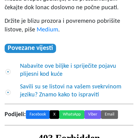
čekajte dok lonac doslovno ne počne pucati.
Držite je blizu prozora i povremeno pobrišite
listove, piše
Medium
.
Povezane vijesti
Nabavite ove biljke i spriječite pojavu
plijesni kod kuće
Savili su se listovi na vašem svekrvinom
jeziku? Znamo kako to ispraviti
Podijeli:
Facebook
X
WhatsApp
Viber
Email