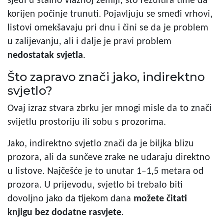
sjedi u stalno vlažnoj zemlji, što rezultira time da
korijen počinje trunuti. Pojavljuju se smeđi vrhovi,
listovi omekšavaju pri dnu i čini se da je problem
u zalijevanju, ali i dalje je pravi problem
nedostatak svjetla
.
Što zapravo znači jako, indirektno
svjetlo?
Ovaj izraz stvara zbrku jer mnogi misle da to znači
svijetlu prostoriju ili sobu s prozorima.
Jako, indirektno svjetlo znači da je biljka blizu
prozora, ali da sunčeve zrake ne udaraju direktno
u listove. Najčešće je to unutar 1–1,5 metara od
prozora. U prijevodu, svjetlo bi trebalo biti
dovoljno jako da tijekom dana
možete čitati
knjigu bez dodatne rasvjete
.