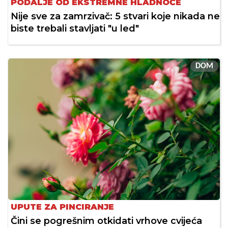
PODALJE OD EKSTREMNE HLADNOĆE
Nije sve za zamrzivač: 5 stvari koje nikada ne
biste trebali stavljati "u led"
DOM
UPUTE ZA PINCIRANJE
Čini se pogrešnim otkidati vrhove cvijeća