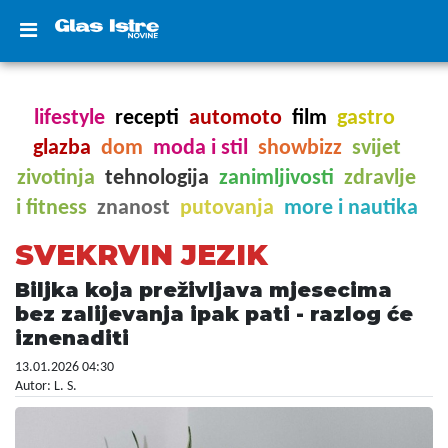
lifestyle
recepti
automoto
film
gastro
glazba
dom
moda i stil
showbizz
svijet
zivotinja
tehnologija
zanimljivosti
zdravlje
i fitness
znanost
putovanja
more i nautika
SVEKRVIN JEZIK
Biljka koja preživljava mjesecima
bez zalijevanja ipak pati - razlog će
iznenaditi
13.01.2026 04:30
Autor: L. S.