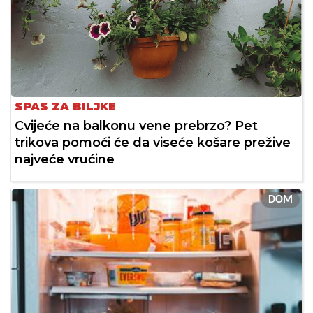
SPAS ZA BILJKE
Cvijeće na balkonu vene prebrzo? Pet
trikova pomoći će da viseće košare prežive
najveće vrućine
DOM