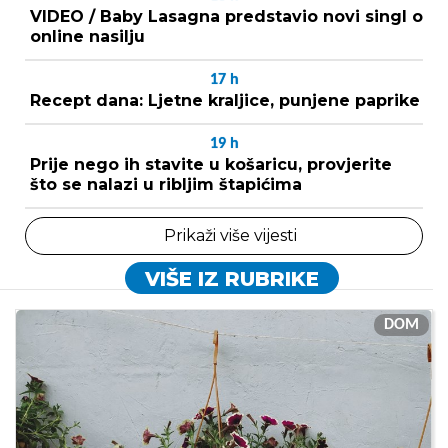
VIDEO / Baby Lasagna predstavio novi singl o
online nasilju
17
h
Recept dana: Ljetne kraljice, punjene paprike
19
h
Prije nego ih stavite u košaricu, provjerite
što se nalazi u ribljim štapićima
Prikaži više vijesti
VIŠE IZ RUBRIKE
DOM