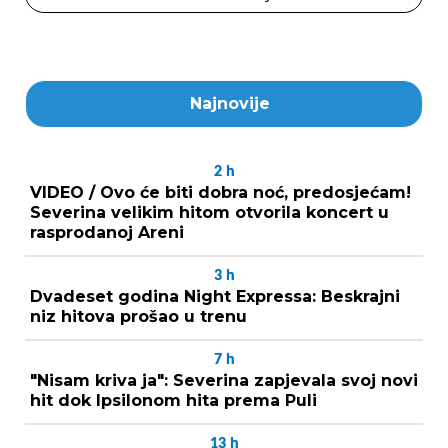
Najnovije
2
h
VIDEO / Ovo će biti dobra noć, predosjećam!
Severina velikim hitom otvorila koncert u
rasprodanoj Areni
3
h
Dvadeset godina Night Expressa: Beskrajni
niz hitova prošao u trenu
7
h
"Nisam kriva ja": Severina zapjevala svoj novi
hit dok Ipsilonom hita prema Puli
13
h