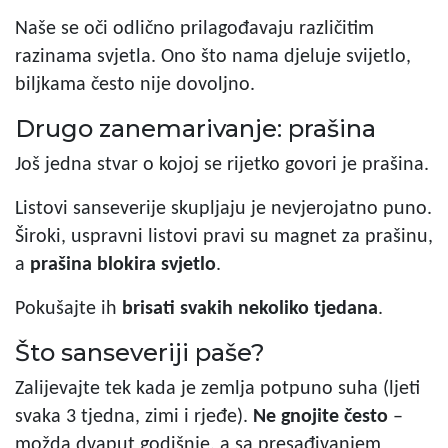
Naše se oči odlično prilagođavaju različitim
razinama svjetla. Ono što nama djeluje svijetlo,
biljkama često nije dovoljno.
Drugo zanemarivanje: prašina
Još jedna stvar o kojoj se rijetko govori je prašina.
Listovi sanseverije skupljaju je nevjerojatno puno.
Široki, uspravni listovi pravi su magnet za prašinu,
a
prašina blokira svjetlo
.
Pokušajte ih
brisati svakih nekoliko tjedana
.
Što sanseveriji paše?
Zalijevajte tek kada je zemlja potpuno suha (ljeti
svaka 3 tjedna, zimi i rjeđe).
Ne gnojite često
–
možda dvaput godišnje, a sa presađivanjem