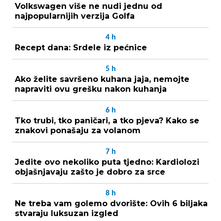
Volkswagen više ne nudi jednu od
najpopularnijih verzija Golfa
4
h
Recept dana: Srdele iz pećnice
5
h
Ako želite savršeno kuhana jaja, nemojte
napraviti ovu grešku nakon kuhanja
6
h
Tko trubi, tko paničari, a tko pjeva? Kako se
znakovi ponašaju za volanom
7
h
Jedite ovo nekoliko puta tjedno: Kardiolozi
objašnjavaju zašto je dobro za srce
8
h
Ne treba vam golemo dvorište: Ovih 6 biljaka
stvaraju luksuzan izgled