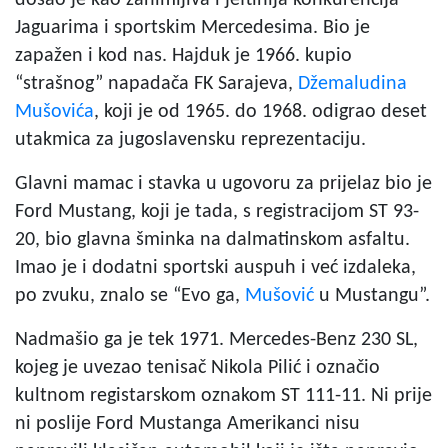
Jaguarima i sportskim Mercedesima. Bio je
zapažen i kod nas. Hajduk je 1966. kupio
“strašnog” napadača FK Sarajeva,
Džemaludina
Mušovića
, koji je od 1965. do 1968. odigrao deset
utakmica za jugoslavensku reprezentaciju.
Glavni mamac i stavka u ugovoru za prijelaz bio je
Ford Mustang, koji je tada, s registracijom ST 93-
20, bio glavna šminka na dalmatinskom asfaltu.
Imao je i dodatni sportski auspuh i već izdaleka,
po zvuku, znalo se “Evo ga,
Mušović
u Mustangu”.
Nadmašio ga je tek 1971. Mercedes-Benz 230 SL,
kojeg je uvezao tenisač Nikola Pilić i označio
kultnom registarskom oznakom ST 111-11. Ni prije
ni poslije Ford Mustanga Amerikanci nisu