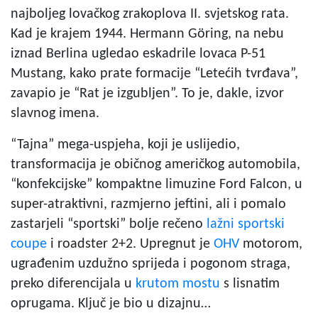
najboljeg lovačkog zrakoplova II. svjetskog rata.
Kad je krajem 1944. Hermann Göring, na nebu
iznad Berlina ugledao eskadrile lovaca P-51
Mustang, kako prate formacije “Letećih tvrđava”,
zavapio je “Rat je izgubljen”. To je, dakle, izvor
slavnog imena.
“Tajna” mega-uspjeha, koji je uslijedio,
transformacija je običnog američkog automobila,
“konfekcijske” kompaktne limuzine Ford Falcon, u
super-atraktivni, razmjerno jeftini, ali i pomalo
zastarjeli “sportski” bolje rečeno
lažni sportski
coupe
i roadster 2+2. Upregnut je
OHV
motorom,
ugrađenim uzdužno sprijeda i pogonom straga,
preko diferencijala u
krutom mostu
s lisnatim
oprugama. Ključ je bio u dizajnu…