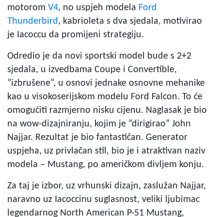
motorom
V4
, no uspjeh modela
Ford
Thunderbird
, kabrioleta s dva sjedala, motivirao
je Iacoccu da promijeni strategiju.
Odredio je da novi sportski model bude s 2+2
sjedala, u izvedbama Coupe i Convertible,
“izbrušene”, u osnovi jednake osnovne mehanike
kao u visokoserijskom modelu Ford Falcon. To će
omogućiti razmjerno nisku cijenu. Naglasak je bio
na wow-dizajniranju, kojim je “dirigirao” John
Najjar. Rezultat je bio fantastičan. Generator
uspjeha, uz privlačan stil, bio je i atraktivan naziv
modela – Mustang, po američkom divljem konju.
Za taj je izbor, uz vrhunski dizajn, zaslužan Najjar,
naravno uz Iacoccinu suglasnost, veliki ljubimac
legendarnog North American P-51 Mustang,