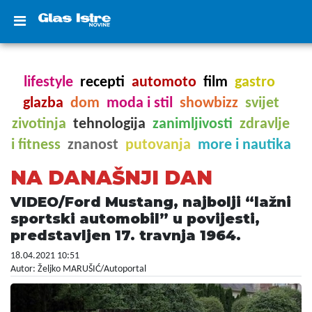
lifestyle
recepti
automoto
film
gastro
glazba
dom
moda i stil
showbizz
svijet
zivotinja
tehnologija
zanimljivosti
zdravlje
i fitness
znanost
putovanja
more i nautika
NA DANAŠNJI DAN
VIDEO/Ford Mustang, najbolji “lažni
sportski automobil” u povijesti,
predstavljen 17. travnja 1964.
18.04.2021 10:51
Autor: Željko MARUŠIĆ/Autoportal