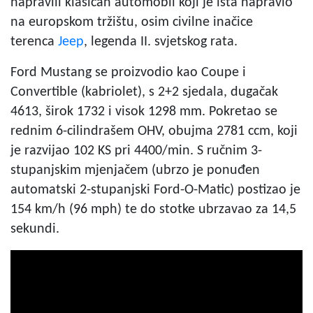
napravili klasičan automobil koji je išta napravio
na europskom tržištu, osim civilne inačice
terenca
Jeep
, legenda II. svjetskog rata.
Ford Mustang se proizvodio kao Coupe i
Convertible (kabriolet), s 2+2 sjedala, dugačak
4613, širok 1732 i visok 1298 mm. Pokretao se
rednim 6-cilindrašem OHV, obujma 2781 ccm, koji
je razvijao 102 KS pri 4400/min. S ručnim 3-
stupanjskim mjenjačem (ubrzo je ponuđen
automatski 2-stupanjski Ford-O-Matic) postizao je
154 km/h (96 mph) te do stotke ubrzavao za 14,5
sekundi.