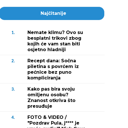
Najčitanije
Nemate klimu? Ovo su
1.
besplatni trikovi zbog
kojih će vam stan biti
osjetno hladniji
Recept dana: Sočna
2.
piletina s povrćem iz
pećnice bez puno
kompliciranja
Kako pas bira svoju
3.
omiljenu osobu?
Znanost otkriva što
presuđuje
FOTO & VIDEO /
4.
"Pozdrav Pula, j**** je