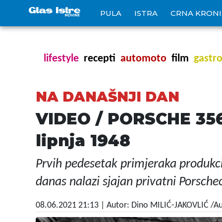
PULA
ISTRA
CRNA KRON
lifestyle
recepti
automoto
film
gastr
NA DANAŠNJI DAN
VIDEO / PORSCHE 356
lipnja 1948
Prvih pedesetak primjeraka produkc
danas nalazi sjajan privatni Porsch
08.06.2021 21:13
| Autor: Dino MILIĆ-JAKOVLIĆ /A