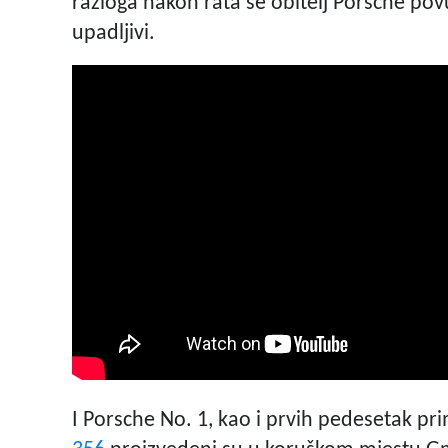
razloga nakon rata se obitelj Porsche povu
upadljivi.
I Porsche No. 1, kao i prvih pedesetak p