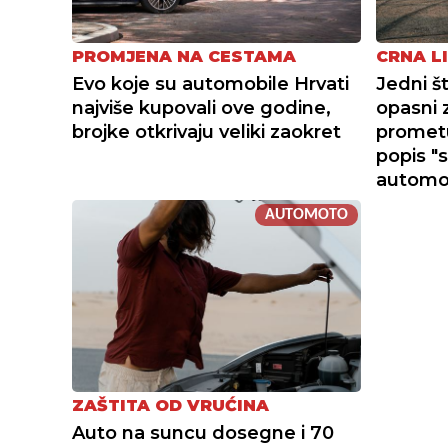
PROMJENA NA CESTAMA
CRNA L
Evo koje su automobile Hrvati
Jedni š
najviše kupovali ove godine,
opasni 
brojke otkrivaju veliki zaokret
prometu
popis "s
automo
AUTOMOTO
ZAŠTITA OD VRUĆINA
Auto na suncu dosegne i 70