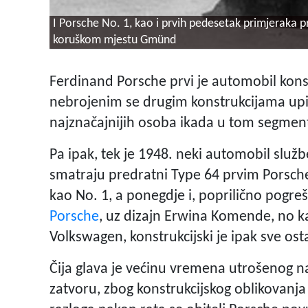
I Porsche No. 1, kao i prvih pedesetak primjeraka 
koruškom mjestu Gmünd
Ferdinand Porsche prvi je automobil konstr
nebrojenim se drugim konstrukcijama upi
najznačajnijih osoba ikada u tom segment
Pa ipak, tek je 1948. neki automobil služ
smatraju predratni Type 64 prvim Porsch
kao No. 1, a ponegdje i, poprilično pogr
Porsche
, uz dizajn Erwina Komende, no 
Volkswagen, konstrukcijski je ipak sve os
Čija glava je većinu vremena utrošenog n
zatvoru, zbog konstrukcijskog oblikovanja