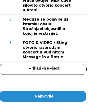
vruće ovdje!" Nick Cave
silovito otvorio koncert
u Areni
Meduze se pojavile uz
5.
istarsku obalu:
Stručnjaci objasnili o
kojoj je vrsti riječ
FOTO & VIDEO / Sting
6.
otvorio rasprodani
koncert u Puli hitom
Message in a Bottle
Prikaži više vijesti
Najnovije