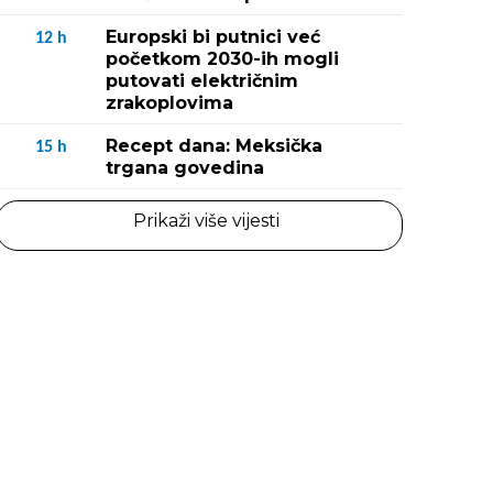
Europski bi putnici već
12
h
početkom 2030-ih mogli
putovati električnim
zrakoplovima
Recept dana: Meksička
15
h
trgana govedina
Prikaži više vijesti