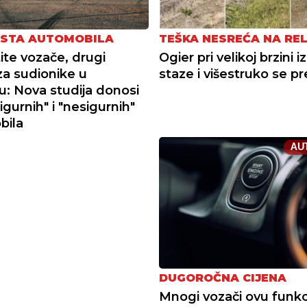
ISTA AUTOMOBILA
TEŠKA NESREĆA NA REL
tite vozače, drugi
Ogier pri velikoj brzini i
za sudionike u
staze i višestruko se p
: Nova studija donosi
igurnih" i "nesigurnih"
bila
AU
DUGOROČNA CIJENA
Mnogi vozači ovu funkc