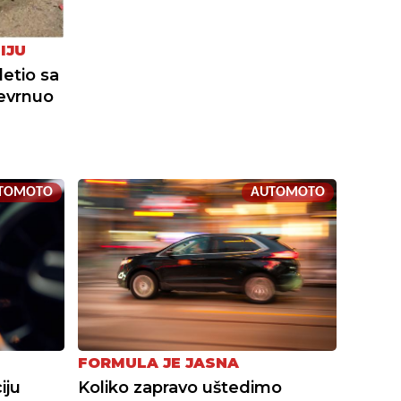
IJU
zletio sa
revrnuo
TOMOTO
AUTOMOTO
FORMULA JE JASNA
iju
Koliko zapravo uštedimo