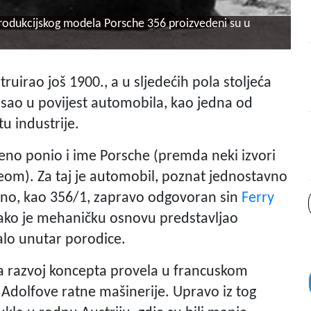
produkcijskog modela Porsche 356 proizvedeni su u
uirao još 1900., a u sljedećih pola stoljeća
sao u povijest automobila, kao jedna od
u industrije.
beno ponio i ime Porsche (premda neki izvori
eom). Za taj je automobil, poznat jednostavno
ešno, kao 356/1, zapravo odgovoran sin
Ferry
kako je mehaničku osnovu predstavljao
talo unutar porodice.
a razvoj koncepta provela u francuskom
 Adolfove ratne mašinerije. Upravo iz tog