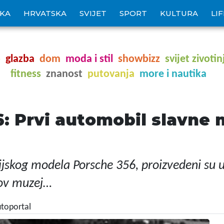
IKA
HRVATSKA
SVIJET
SPORT
KULTURA
LI
o
glazba
dom
moda i stil
showbizz
svijet zivotin
fitness
znanost
putovanja
more i nautika
: Prvi automobil slavne 
ijskog modela Porsche 356, proizvedeni su 
eov muzej…
utoportal