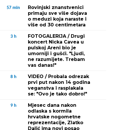
Rovinjski znanstvenici
57
min
primaju sve više dojava
o meduzi koja naraste i
više od 30 centimetara
FOTOGALERIJA / Drugi
3
h
koncert Nicka Cavea u
pulskoj Areni bio je
umorniji i gušći. "Ljudi,
ne razumijete. Trebam
vas danas!"
VIDEO / Probala odrezak
8
h
prvi put nakon 14 godina
veganstva i rasplakala
se: "Ovo je tako dobro!"
Mjesec dana nakon
9
h
odlaska s kormila
hrvatske nogometne
reprezentacije, Zlatko
Dalić ima novi posao