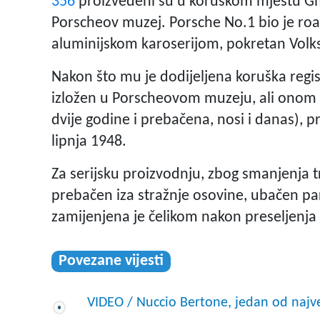
356
proizvedeni su u koruškom mjestu Gmü
Porscheov muzej. Porsche No.1 bio je ro
aluminijskom karoserijom, pokretan Vol
Nakon što mu je dodijeljena koruška regi
izložen u Porscheovom muzeju, ali onom 
dvije godine i prebačena, nosi i danas), 
lipnja 1948.
Za serijsku proizvodnju, zbog smanjenja t
prebačen iza stražnje osovine, ubačen par 
zamijenjena je čelikom nakon preseljenja
Povezane vijesti
VIDEO / Nuccio Bertone, jedan od najveć