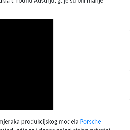
kla u rodnu Austriju, gdje su bili manje
rimjeraka produkcijskog modela
Porsche