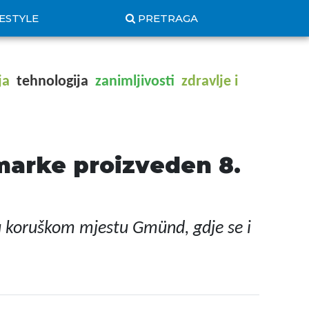
FESTYLE
PRETRAGA
ja
tehnologija
zanimljivosti
zdravlje i
marke proizveden 8.
u koruškom mjestu Gmünd, gdje se i