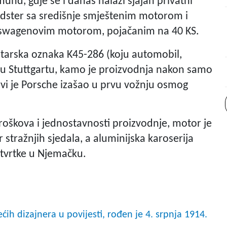
nd, gdje se i danas nalazi sjajan privatni
adster sa središnje smještenim motorom i
kswagenovim motorom, pojačanim na 40 KS.
starska oznaka K45-286 (koju automobil,
u Stuttgartu, kamo je proizvodnja nakon samo
prvi je Porsche izašao u prvu vožnju osmog
roškova i jednostavnosti proizvodnje, motor je
stražnjih sjedala, a aluminijska karoserija
 tvrtke u Njemačku.
ih dizajnera u povijesti, rođen je 4. srpnja 1914.