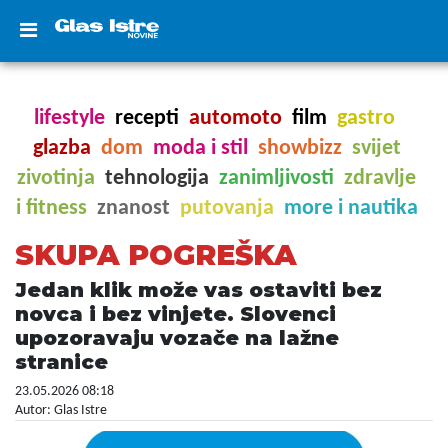
lifestyle
recepti
automoto
film
gastro
glazba
dom
moda i stil
showbizz
svijet
zivotinja
tehnologija
zanimljivosti
zdravlje
i fitness
znanost
putovanja
more i nautika
SKUPA POGREŠKA
Jedan klik može vas ostaviti bez
novca i bez vinjete. Slovenci
upozoravaju vozače na lažne
stranice
23.05.2026 08:18
Autor: Glas Istre