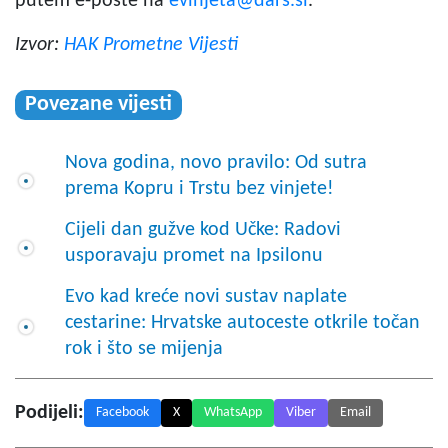
putem e-pošte
na
evinjeta@dars.si
.
Izvor:
HAK Prometne Vijesti
Povezane vijesti
Nova godina, novo pravilo: Od sutra
prema Kopru i Trstu bez vinjete!
Cijeli dan gužve kod Učke: Radovi
usporavaju promet na Ipsilonu
Evo kad kreće novi sustav naplate
cestarine: Hrvatske autoceste otkrile točan
rok i što se mijenja
Podijeli:
Facebook
X
WhatsApp
Viber
Email