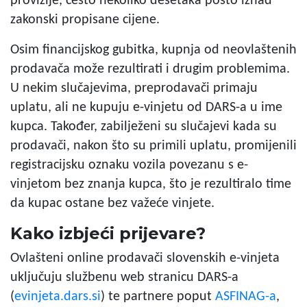
provizije, često nekoliko desetaka posto iznad
zakonski propisane cijene.
Osim financijskog gubitka, kupnja od neovlaštenih
prodavača može rezultirati i drugim problemima.
U nekim slučajevima, preprodavači primaju
uplatu, ali ne kupuju e-vinjetu od DARS-a u ime
kupca. Također, zabilježeni su slučajevi kada su
prodavači, nakon što su primili uplatu, promijenili
registracijsku oznaku vozila povezanu s e-
vinjetom bez znanja kupca, što je rezultiralo time
da kupac ostane bez važeće vinjete.
Kako izbjeći prijevare?
Ovlašteni online prodavači slovenskih e-vinjeta
uključuju službenu web stranicu DARS-a
(
evinjeta.dars.si
) te partnere poput
ASFINAG-a
,