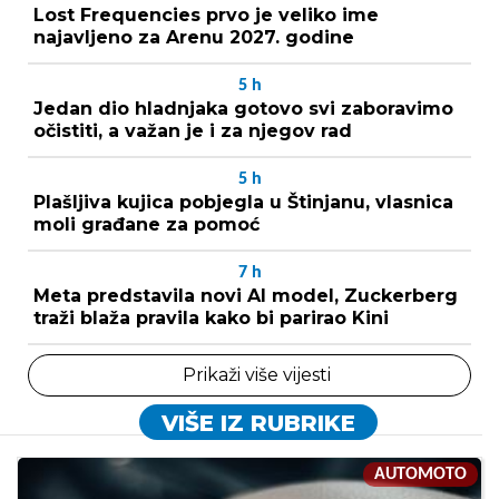
Lost Frequencies prvo je veliko ime
najavljeno za Arenu 2027. godine
5
h
Jedan dio hladnjaka gotovo svi zaboravimo
očistiti, a važan je i za njegov rad
5
h
Plašljiva kujica pobjegla u Štinjanu, vlasnica
moli građane za pomoć
7
h
Meta predstavila novi AI model, Zuckerberg
traži blaža pravila kako bi parirao Kini
Prikaži više vijesti
VIŠE IZ RUBRIKE
AUTOMOTO