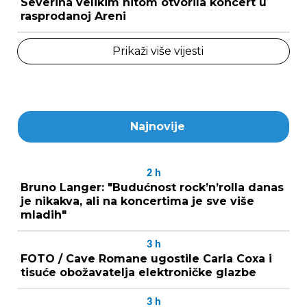
Severina velikim hitom otvorila koncert u
rasprodanoj Areni
Prikaži više vijesti
Najnovije
2
h
Bruno Langer: "Budućnost rock’n’rolla danas
je nikakva, ali na koncertima je sve više
mladih"
3
h
FOTO / Cave Romane ugostile Carla Coxa i
tisuće obožavatelja elektroničke glazbe
3
h