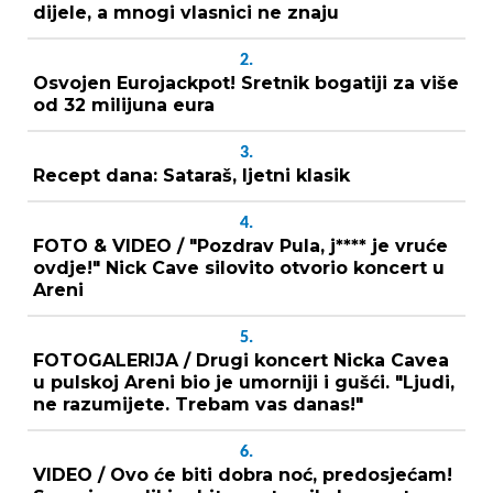
dijele, a mnogi vlasnici ne znaju
2.
Osvojen Eurojackpot! Sretnik bogatiji za više
od 32 milijuna eura
3.
Recept dana: Sataraš, ljetni klasik
4.
FOTO & VIDEO / "Pozdrav Pula, j**** je vruće
ovdje!" Nick Cave silovito otvorio koncert u
Areni
5.
FOTOGALERIJA / Drugi koncert Nicka Cavea
u pulskoj Areni bio je umorniji i gušći. "Ljudi,
ne razumijete. Trebam vas danas!"
6.
VIDEO / Ovo će biti dobra noć, predosjećam!