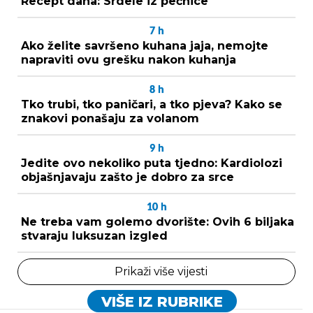
Recept dana: Srdele iz pećnice
7
h
Ako želite savršeno kuhana jaja, nemojte
napraviti ovu grešku nakon kuhanja
8
h
Tko trubi, tko paničari, a tko pjeva? Kako se
znakovi ponašaju za volanom
9
h
Jedite ovo nekoliko puta tjedno: Kardiolozi
objašnjavaju zašto je dobro za srce
10
h
Ne treba vam golemo dvorište: Ovih 6 biljaka
stvaraju luksuzan izgled
Prikaži više vijesti
VIŠE IZ RUBRIKE