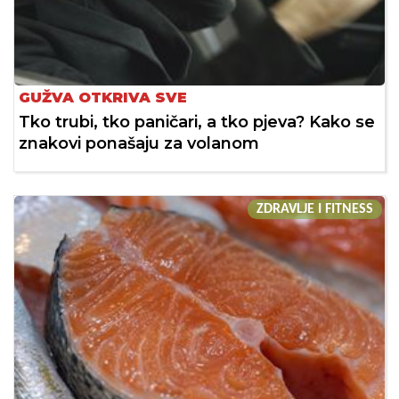
GUŽVA OTKRIVA SVE
Tko trubi, tko paničari, a tko pjeva? Kako se
znakovi ponašaju za volanom
ZDRAVLJE I FITNESS