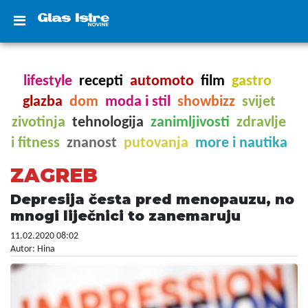
lifestyle
recepti
automoto
film
gastro
glazba
dom
moda i stil
showbizz
svijet
zivotinja
tehnologija
zanimljivosti
zdravlje
i fitness
znanost
putovanja
more i nautika
ZAGREB
Depresija česta pred menopauzu, no
mnogi liječnici to zanemaruju
11.02.2020 08:02
Autor: Hina