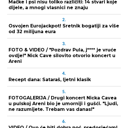
Mačke i psi nisu toliko različiti: 14 stvari koje
dijele, a mnogi vlasnici ne znaju
2.
Osvojen Eurojackpot! Sretnik bogatiji za više
od 32 milijuna eura
3.
FOTO & VIDEO / "Pozdrav Pula, j**** je vruće
ovdje!" Nick Cave silovito otvorio koncert u
Areni
4.
Recept dana: Sataraš, ljetni klasik
5.
FOTOGALERIJA / Drugi koncert Nicka Cavea
u pulskoj Areni bio je umorniji i gušći. "Ljudi,
ne razumijete. Trebam vas danas!"
6.
VIDEO / Ovo će biti dobra noć, predosjećam!