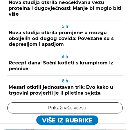
Nova studija otkrila neočekivanu vezu
proteina i dugovječnosti: Manje bi moglo biti
više
5
h
Nova studija otkrila promjene u mozgu
oboljelih od dugog covida: Povezane su s
depresijom i apatijom
6
h
Recept dana: Sočni kotleti s krumpirom iz
pećnice
8
h
Mesari otkrili jednostavan trik: Evo kako u
trgovini provjeriti je li piletina svježa
Prikaži više vijesti
VIŠE IZ RUBRIKE