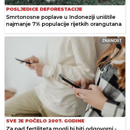
POSLJEDICE DEFORESTACIJE
Smrtonosne poplave u Indoneziji uništile
najmanje 7% populacije rijetkih orangutana
ZNANOST
SVE JE POČELO 2007. GODINE
Za pad fertiliteta mogli bi biti odgovorni -