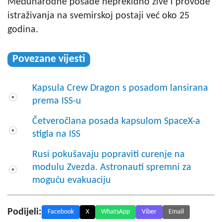
Međunarodne posade neprekidno žive i provode
istraživanja na svemirskoj postaji već oko 25
godina.
Povezane vijesti
Kapsula Crew Dragon s posadom lansirana
prema ISS-u
Četveročlana posada kapsulom SpaceX-a
stigla na ISS
Rusi pokušavaju popraviti curenje na
modulu Zvezda. Astronauti spremni za
moguću evakuaciju
Podijeli:
Facebook
X
WhatsApp
Viber
Email