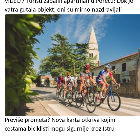
VIDEO / Turisti zapalili apartman u Poreču: Dok je
vatra gutala objekt, oni su mirno nazdravljali
Previše prometa? Nova karta otkriva kojim
cestama biciklisti mogu sigurnije kroz Istru