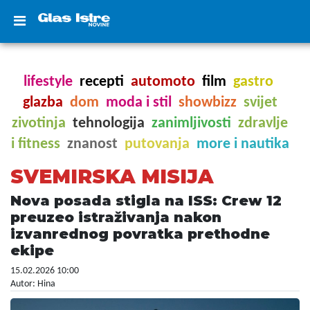
lifestyle
recepti
automoto
film
gastro
glazba
dom
moda i stil
showbizz
svijet
zivotinja
tehnologija
zanimljivosti
zdravlje
i fitness
znanost
putovanja
more i nautika
SVEMIRSKA MISIJA
Nova posada stigla na ISS: Crew 12
preuzeo istraživanja nakon
izvanrednog povratka prethodne
ekipe
15.02.2026 10:00
Autor: Hina