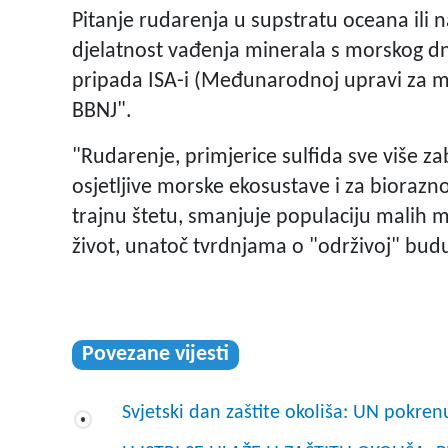
Pitanje rudarenja u supstratu oceana ili
djelatnost vađenja minerala s morskog 
pripada ISA-i (Međunarodnoj upravi za m
BBNJ".
"Rudarenje, primjerice sulfida sve više z
osjetljive morske ekosustave i za biorazn
trajnu štetu, smanjuje populaciju malih m
život, unatoč tvrdnjama o "održivoj" budu
Povezane vijesti
Svjetski dan zaštite okoliša: UN pokren