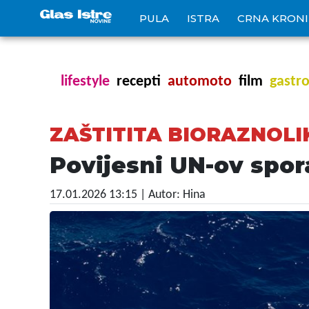
PULA
ISTRA
CRNA KRON
lifestyle
recepti
automoto
film
gastr
ZAŠTITITA BIORAZNOLI
Povijesni UN-ov spor
17.01.2026 13:15
| Autor: Hina