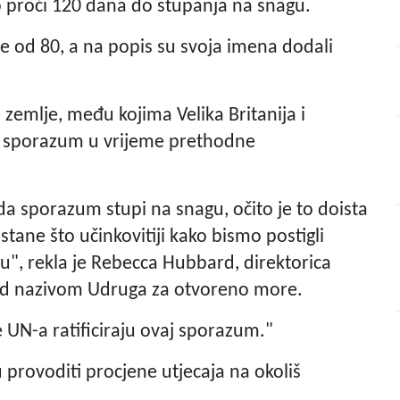
alo proći 120 dana do stupanja na snagu.
iše od 80, a na popis su svoja imena dodali
e zemlje, među kojima Velika Britanija i
su sporazum u vrijeme prethodne
 da sporazum stupi na snagu, očito je to doista
tane što učinkovitiji kako bismo postigli
iju", rekla je Rebecca Hubbard, direktorica
 pod nazivom Udruga za otvoreno more.
 UN-a ratificiraju ovaj sporazum."
rovoditi procjene utjecaja na okoliš
.