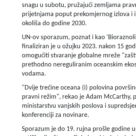
snagu u subotu, pružajući zemljama pravn
prijetnjama poput prekomjernog izlova i i
okoliša do godine 2030.
UN-ov sporazum, poznat i kao 'Bioraznoliko
finaliziran je u ožujku 2023. nakon 15 go
omogućiti stvaranje globalne mreže "zašt
prethodno nereguliranim oceanskim ekos
vodama.
"Dvije trećine oceana (i) polovina površi
pravni režim", rekao je Adam McCarthy, p
ministarstvu vanjskih poslova i supreds
konferenciji za novinare.
Sporazum je do 19. rujna prošle godine u