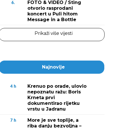
FOTO & VIDEO / Sting
6.
otvorio rasprodani
koncert u Puli hitom
Message in a Bottle
Prikaži više vijesti
Najnovije
Krenuo po orade, ulovio
4
h
nepoznatu ražu: Boris
Krneta prvi
dokumentirao rijetku
vrstu u Jadranu
More je sve toplije, a
7
h
riba danju bezvoljna –