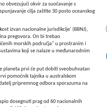
o obvezujući okvir za suočavanje s
spunjavanje cilja zaštite 30 posto oceanskog
st izvan nacionalne jurisdikcije' (BBNJ),
dina pregovora. On bi trebao
ićenih morskih područja" u prostranim i
ustavima koji se nalaze u međunarodnim
ne planeta prvi će put dobiti sveobuhvatan
rvi pomoćnik tajnika u australskom
jedatelj pripremnog odbora sporazuma na
spio dosegnuti prag od 60 nacionalnih