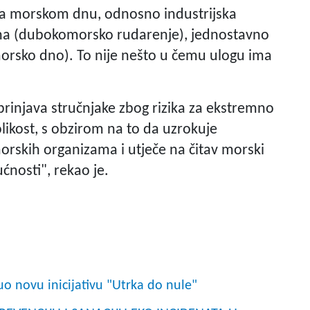
 na morskom dnu, odnosno industrijska
dna (dubokomorsko rudarenje), jednostavno
orsko dno). To nije nešto u čemu ulogu ima
abrinjava stručnjake zbog rizika za ekstremno
olikost, s obzirom na to da uzrokuje
orskih organizama i utječe na čitav morski
ćnosti", rekao je.
uo novu inicijativu "Utrka do nule"