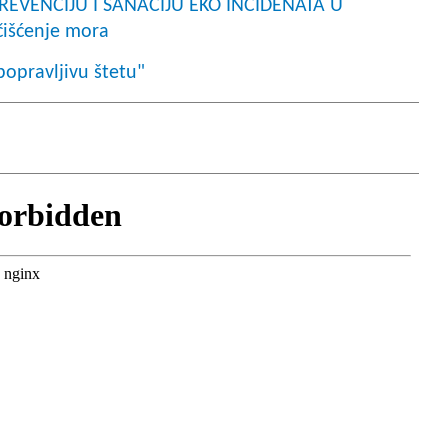
PREVENCIJU I SANACIJU EKO INCIDENATA U
išćenje mora
opravljivu štetu"