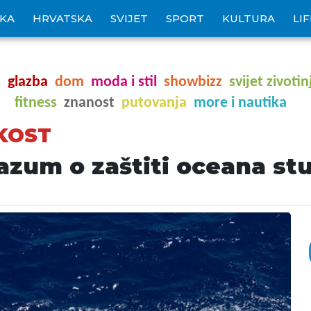
IKA
HRVATSKA
SVIJET
SPORT
KULTURA
LI
o
glazba
dom
moda i stil
showbizz
svijet zivotin
fitness
znanost
putovanja
more i nautika
KOST
azum o zaštiti oceana st