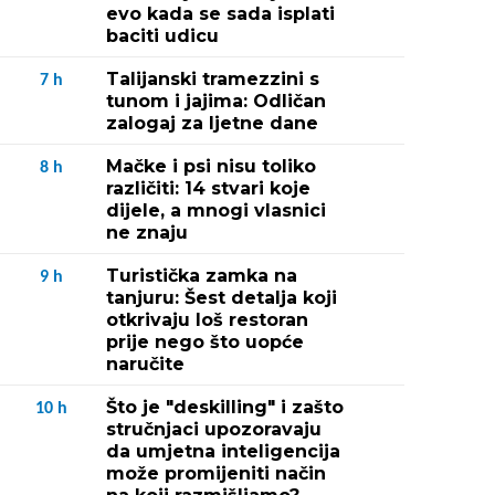
evo kada se sada isplati
baciti udicu
Talijanski tramezzini s
7
h
tunom i jajima: Odličan
zalogaj za ljetne dane
Mačke i psi nisu toliko
8
h
različiti: 14 stvari koje
dijele, a mnogi vlasnici
ne znaju
Turistička zamka na
9
h
tanjuru: Šest detalja koji
otkrivaju loš restoran
prije nego što uopće
naručite
Što je "deskilling" i zašto
10
h
stručnjaci upozoravaju
da umjetna inteligencija
može promijeniti način