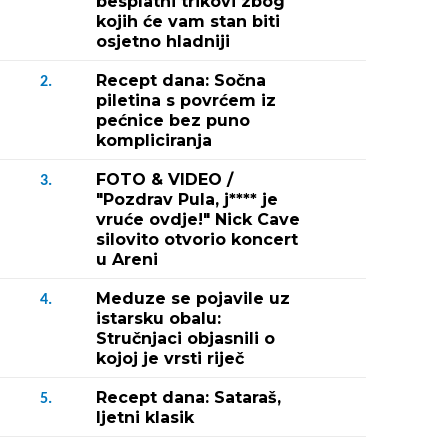
besplatni trikovi zbog
kojih će vam stan biti
osjetno hladniji
Recept dana: Sočna
2.
piletina s povrćem iz
pećnice bez puno
kompliciranja
FOTO & VIDEO /
3.
"Pozdrav Pula, j**** je
vruće ovdje!" Nick Cave
silovito otvorio koncert
u Areni
Meduze se pojavile uz
4.
istarsku obalu:
Stručnjaci objasnili o
kojoj je vrsti riječ
Recept dana: Sataraš,
5.
ljetni klasik