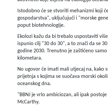
Istodobno će se stvoriti mehanizmi koji ć
gospodarstva", uključujući i "morske genet
poput biotehnologije.
Ekolozi kažu da bi trebalo uspostaviti viš
ispunio cilj "30 do 30", a to znači da se 
godine 2030. Trenutno je zaštićeno samo o
kilometara.
No ugovor će imati mali utjecaj na, kako s
prijetnja s kojima se suočava morski okol
oceanskog dna.
"BBNJ je vrlo ambiciozan, ali ipak postoj
McCarthy.