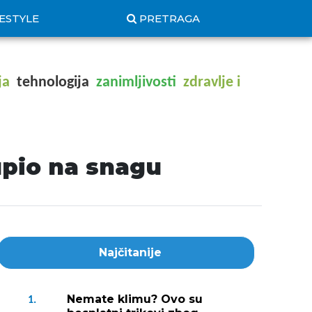
FESTYLE
PRETRAGA
ja
tehnologija
zanimljivosti
zdravlje i
upio na snagu
Najčitanije
Nemate klimu? Ovo su
1.