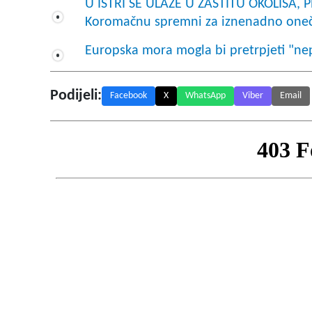
U ISTRI SE ULAŽE U ZAŠTITU OKOLIŠA, 
Koromačnu spremni za iznenadno oneč
Europska mora mogla bi pretrpjeti "nep
Podijeli:
Facebook
X
WhatsApp
Viber
Email