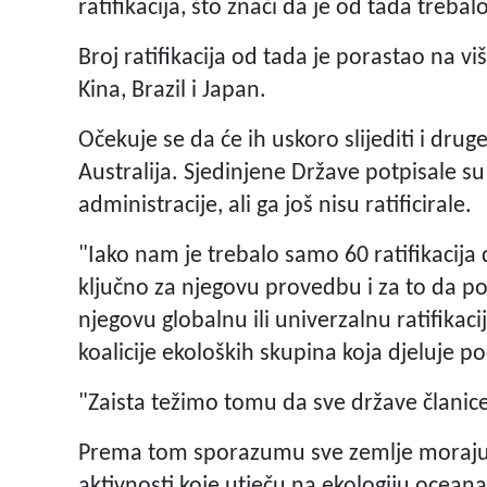
ratifikacija, što znači da je od tada treb
Broj ratifikacija od tada je porastao na v
Kina, Brazil i Japan.
Očekuje se da će ih uskoro slijediti i drug
Australija. Sjedinjene Države potpisale 
administracije, ali ga još nisu ratificirale.
"Iako nam je trebalo samo 60 ratifikacija
ključno za njegovu provedbu i za to da pos
njegovu globalnu ili univerzalnu ratifikac
koalicije ekoloških skupina koja djeluje
"Zaista težimo tomu da sve države članice
Prema tom sporazumu sve zemlje moraju p
aktivnosti koje utječu na ekologiju oceana