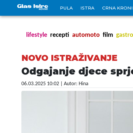
PULA
ISTRA
CRNA KRON
lifestyle
recepti
automoto
film
gastr
NOVO ISTRAŽIVANJE
Odgajanje djece spr
06.03.2025 10:02
| Autor: Hina