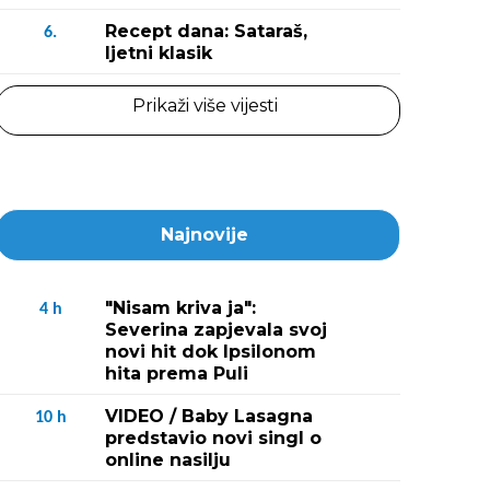
Recept dana: Sataraš,
6.
ljetni klasik
Prikaži više vijesti
Najnovije
"Nisam kriva ja":
4
h
Severina zapjevala svoj
novi hit dok Ipsilonom
hita prema Puli
VIDEO / Baby Lasagna
10
h
predstavio novi singl o
online nasilju