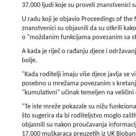
37.000 ljudi koje su proveli znanstvenici 
U radu koji je objavio Proceedings of the
znanstvenici su objasnili da su otkrili kak
o "moždanim funkcijama povezanim sa sta
A kada je riječ o rađanju djece i održava
bolje.
"Kada roditelji imaju više djece javlja se
posebno u mrežama povezanim s kretanjem
"kumulativni" učinak temeljen na veličini o
"Te iste mreže pokazale su nižu funkcion
što sugerira da bi roditeljstvo moglo zašt
objasnili su nakon proučavanja informacij
17.000 muškaraca preuzetih iz UK Bioban