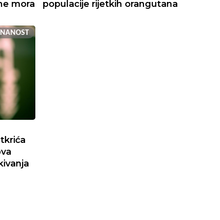
ine mora
populacije rijetkih orangutana
ZNANOST
tkrića
ova
kivanja