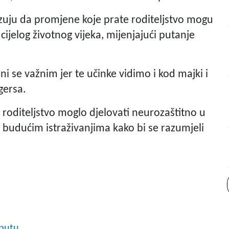
kazuju da promjene koje prate roditeljstvo mogu
cijelog životnog vijeka, mijenjajući putanje
i se važnim jer te učinke vidimo i kod majki i
gersa.
i roditeljstvo moglo djelovati neurozaštitno u
 budućim istraživanjima kako bi se razumjeli
 putu