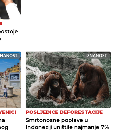
S
postoje
a
ZNANOST
ZNANOST
VENICI
POSLJEDICE DEFORESTACIJE
na
Smrtonosne poplave u
nog
Indoneziji uništile najmanje 7%