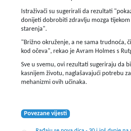
Istraživači su sugerirali da rezultati "po
donijeti dobrobiti zdravlju mozga tijekom 
starenja".
"Brižno okruženje, a ne sama trudnoća, čin
kod očeva", rekao je Avram Holmes s Rut
Sve u svemu, ovi rezultati sugeriraju da b
kasnijem životu, naglašavajući potrebu za
mehanizmi ovih učinaka.
Povezane vijesti
Rađaju se nova dica - 30 i još dvoje na