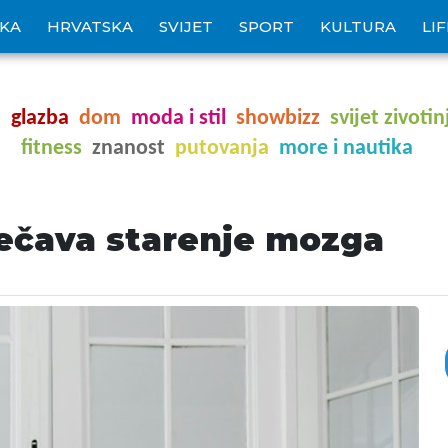
IKA
HRVATSKA
SVIJET
SPORT
KULTURA
LI
o
glazba
dom
moda i stil
showbizz
svijet zivotin
fitness
znanost
putovanja
more i nautika
ječava starenje mozga