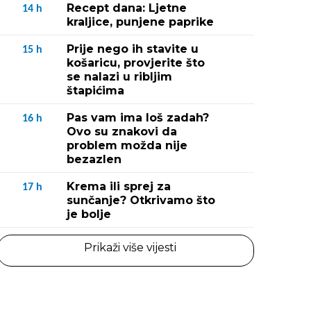
Recept dana: Ljetne
14
h
kraljice, punjene paprike
Prije nego ih stavite u
15
h
košaricu, provjerite što
se nalazi u ribljim
štapićima
Pas vam ima loš zadah?
16
h
Ovo su znakovi da
problem možda nije
bezazlen
Krema ili sprej za
17
h
sunčanje? Otkrivamo što
je bolje
Prikaži više vijesti