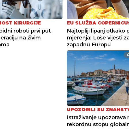
OST KIRURGIJE
EU SLUŽBA COPERNICU
dni roboti prvi put
Najtopliji lipanj otkako 
peraciju na živim
mjerenja: Loše vijesti z
jama
zapadnu Europu
UPOZORILI SU ZNANST
Istraživanje upozorava 
rekordnu stopu global