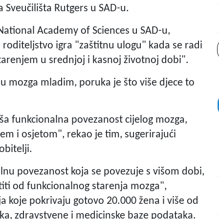
sa Sveučilišta Rutgers u SAD-u.
 National Academy of Sciences u SAD-u,
o roditeljstvo igra "zaštitnu ulogu" kada se radi
renjem u srednjoj i kasnoj životnoj dobi".
nju mozga mladim, poruka je što više djece to
 viša funkcionalna povezanost cijelog mozga,
 i osjetom", rekao je tim, sugerirajući
bitelji.
alnu povezanost koja se povezuje s višom dobi,
ititi od funkcionalnog starenja mozga",
a koje pokrivaju gotovo 20.000 žena i više od
ka, zdravstvene i medicinske baze podataka.