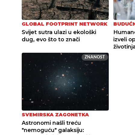
GLOBAL FOOTPRINT NETWORK
BUDUĆN
Svijet sutra ulazi u ekološki
Humanoi
dug, evo što to znači
izveli o
životin
ZNANOST
SVEMIRSKA ZAGONETKA
Astronomi našli treću
"nemoguću" galaksiju: