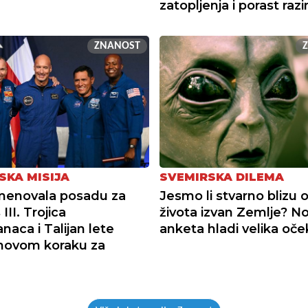
zatopljenja i porast raz
ZNANOST
SKA MISIJA
SVEMIRSKA DILEMA
menovala posadu za
Jesmo li stvarno blizu o
III. Trojica
života izvan Zemlje? N
naca i Talijan lete
anketa hladi velika oče
novom koraku za