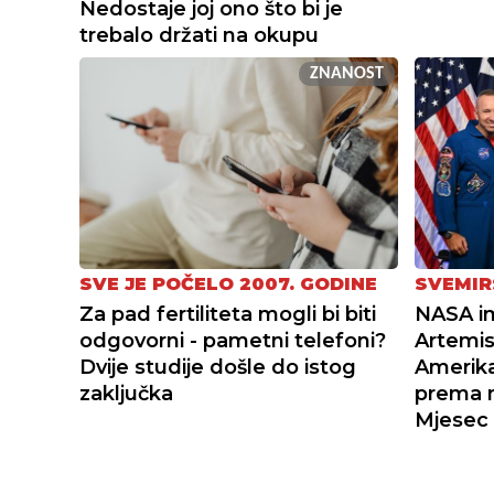
Nedostaje joj ono što bi je
trebalo držati na okupu
ZNANOST
SVE JE POČELO 2007. GODINE
SVEMIR
Za pad fertiliteta mogli bi biti
NASA i
odgovorni - pametni telefoni?
Artemis 
Dvije studije došle do istog
Amerika
zaključka
prema 
Mjesec