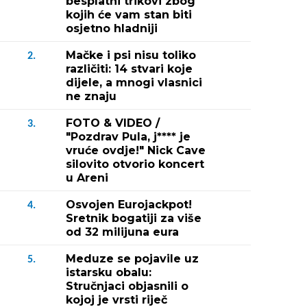
besplatni trikovi zbog
kojih će vam stan biti
osjetno hladniji
Mačke i psi nisu toliko
2.
različiti: 14 stvari koje
dijele, a mnogi vlasnici
ne znaju
FOTO & VIDEO /
3.
"Pozdrav Pula, j**** je
vruće ovdje!" Nick Cave
silovito otvorio koncert
u Areni
Osvojen Eurojackpot!
4.
Sretnik bogatiji za više
od 32 milijuna eura
Meduze se pojavile uz
5.
istarsku obalu:
Stručnjaci objasnili o
kojoj je vrsti riječ