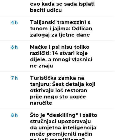
evo kada se sada isplati
baciti udicu
Talijanski tramezzini s
4
h
tunom i jajima: Odličan
zalogaj za ljetne dane
Mačke i psi nisu toliko
6
h
različiti: 14 stvari koje
dijele, a mnogi vlasnici
ne znaju
Turistička zamka na
7
h
tanjuru: Šest detalja koji
otkrivaju loš restoran
prije nego što uopće
naručite
Što je "deskilling" i zašto
8
h
stručnjaci upozoravaju
da umjetna inteligencija
može promijeniti način