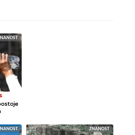
ZNANOST
S
postoje
a
ZNANOST
ZNANOST