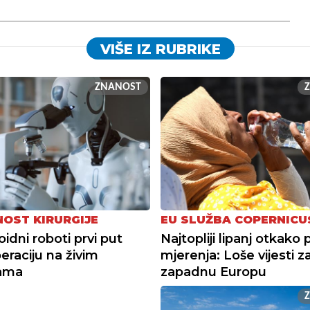
VIŠE IZ RUBRIKE
ZNANOST
OST KIRURGIJE
EU SLUŽBA COPERNICU
dni roboti prvi put
Najtopliji lipanj otkako 
peraciju na živim
mjerenja: Loše vijesti z
jama
zapadnu Europu