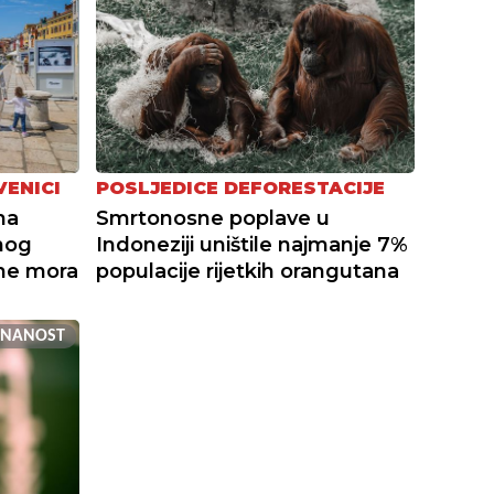
VENICI
POSLJEDICE DEFORESTACIJE
na
Smrtonosne poplave u
nog
Indoneziji uništile najmanje 7%
ine mora
populacije rijetkih orangutana
ZNANOST