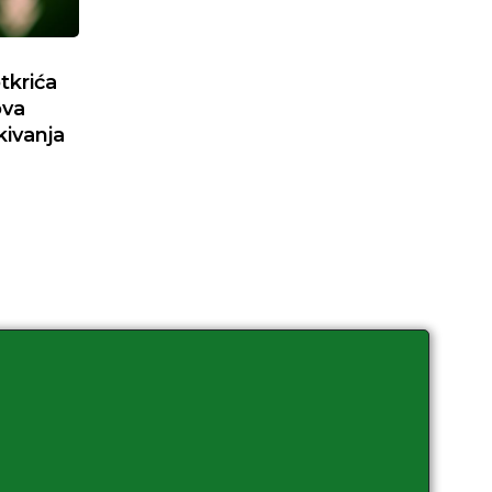
tkrića
ova
kivanja