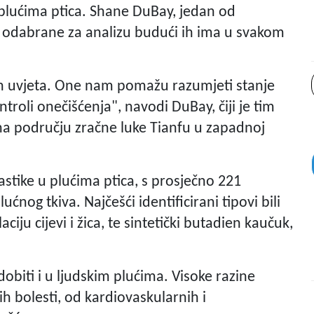
plućima ptica. Shane DuBay, jedan od
ce odabrane za analizu budući ih ima u svakom
nih uvjeta. One nam pomažu razumjeti stanje
troli onečišćenja", navodi DuBay, čiji je tim
a na području zračne luke Tianfu u zapadnoj
astike u plućima ptica, s prosječno 221
ćnog tkiva. Najčešći identificirani tipovi bili
olaciju cijevi i žica, te sintetički butadien kaučuk,
 dobiti i u ljudskim plućima. Visoke razine
h bolesti, od kardiovaskularnih i