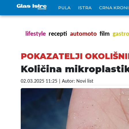
PULA
ISTRA
CRNA KRON
lifestyle
recepti
automoto
film
gastr
POKAZATELJI OKOLIŠNI
Količina mikroplastik
02.03.2025 11:25
| Autor: Novi list