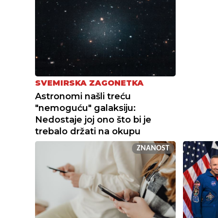
SVEMIRSKA ZAGONETKA
Astronomi našli treću
"nemoguću" galaksiju:
Nedostaje joj ono što bi je
trebalo držati na okupu
ZNANOST