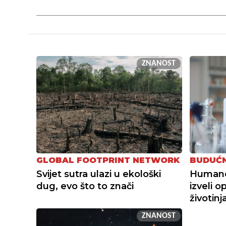
ZNANOST
GLOBAL FOOTPRINT NETWORK
BUDUĆN
Svijet sutra ulazi u ekološki
Humanoi
dug, evo što to znači
izveli o
životin
ZNANOST