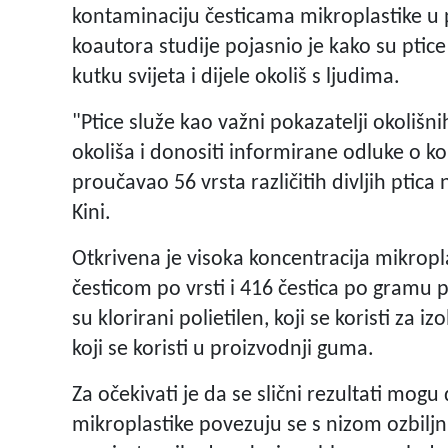
kontaminaciju česticama mikroplastike u 
koautora studije pojasnio je kako su pti
kutku svijeta i dijele okoliš s ljudima.
"Ptice služe kao važni pokazatelji okoliš
okoliša i donositi informirane odluke o kon
proučavao 56 vrsta različitih divljih ptic
Kini.
Otkrivena je visoka koncentracija mikropl
česticom po vrsti i 416 čestica po gramu plu
su klorirani polietilen, koji se koristi za iz
koji se koristi u proizvodnji guma.
Za očekivati je da se slični rezultati mogu
mikroplastike povezuju se s nizom ozbiljni