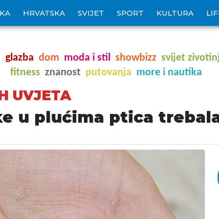
IKA
HRVATSKA
SVIJET
SPORT
KULTURA
LI
o
glazba
dom
moda i stil
showbizz
svijet zivotin
fitness
znanost
putovanja
more i nautika
H UVJETA
e u plućima ptica trebala