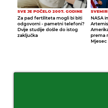
SVE JE POČELO 2007. GODINE
SVEMIR
Za pad fertiliteta mogli bi biti
NASA i
odgovorni - pametni telefoni?
Artemis 
Dvije studije došle do istog
Amerika
zaključka
prema 
Mjesec