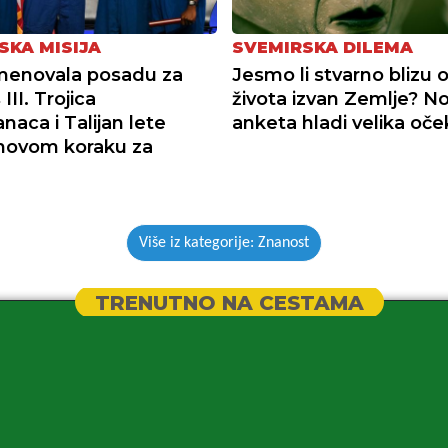
SKA MISIJA
SVEMIRSKA DILEMA
menovala posadu za
Jesmo li stvarno blizu o
III. Trojica
života izvan Zemlje? N
naca i Talijan lete
anketa hladi velika oče
novom koraku za
Više iz kategorije: Znanost
TRENUTNO NA CESTAMA