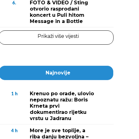
FOTO & VIDEO / Sting
6.
otvorio rasprodani
koncert u Puli hitom
Message in a Bottle
Prikaži više vijesti
Najnovije
Krenuo po orade, ulovio
1
h
nepoznatu ražu: Boris
Krneta prvi
dokumentirao rijetku
vrstu u Jadranu
More je sve toplije, a
4
h
riba danju bezvoljna –