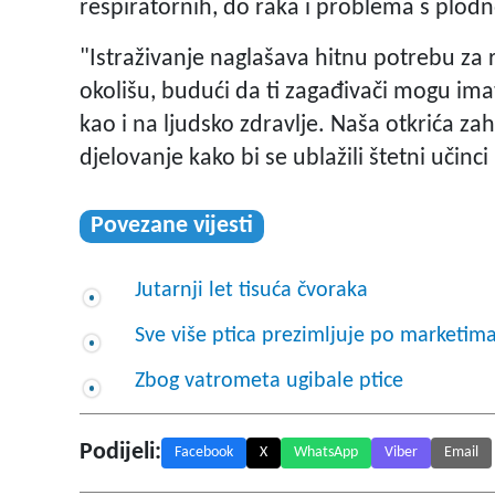
respiratornih, do raka i problema s plod
"Istraživanje naglašava hitnu potrebu za
okolišu, budući da ti zagađivači mogu ima
kao i na ljudsko zdravlje. Naša otkrića zaht
djelovanje kako bi se ublažili štetni učinci
Povezane vijesti
Jutarnji let tisuća čvoraka
Sve više ptica prezimljuje po marketim
Zbog vatrometa ugibale ptice
Podijeli:
Facebook
X
WhatsApp
Viber
Email