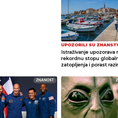
UPOZORILI SU ZNANST
Istraživanje upozorava 
rekordnu stopu global
zatopljenja i porast raz
ZNANOST