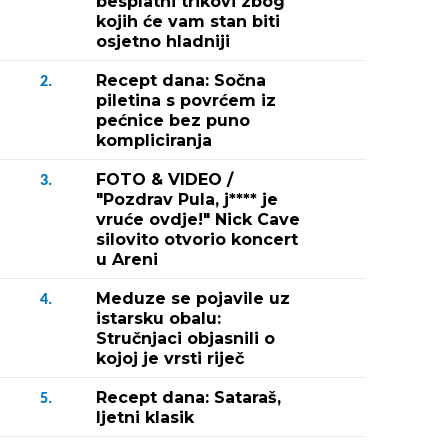
besplatni trikovi zbog
kojih će vam stan biti
osjetno hladniji
Recept dana: Sočna
2.
piletina s povrćem iz
pećnice bez puno
kompliciranja
FOTO & VIDEO /
3.
"Pozdrav Pula, j**** je
vruće ovdje!" Nick Cave
silovito otvorio koncert
u Areni
Meduze se pojavile uz
4.
istarsku obalu:
Stručnjaci objasnili o
kojoj je vrsti riječ
Recept dana: Sataraš,
5.
ljetni klasik