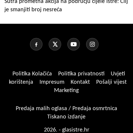
Sutra prometna akcija na području cijele Istre: Cilj
je smanjiti broj nesreća
Politika Kolačića
Politika privatnosti
Uvjeti
korištenja
Impresum
Kontakt
Pošalji vijest
Marketing
Predaja malih oglasa / Predaja osmrtnica
Tiskano izdanje
2026. - glasistre.hr