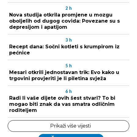
2
h
Nova studija otkrila promjene u mozgu
oboljelih od dugog covida: Povezane su s
depresijom i apatijom
3
h
Recept dana: Sočni kotleti s krumpirom iz
pećnice
5
h
Mesari otkrili jednostavan trik: Evo kako u
trgovini provjeriti je li piletina svježa
6
h
Radi li vaše dijete ovih šest stvari? To bi
mogao biti znak da vas smatra odličnim
roditeljem
Prikaži više vijesti