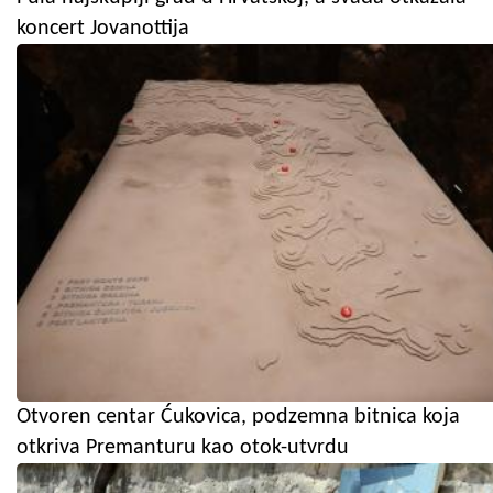
koncert Jovanottija
Otvoren centar Ćukovica, podzemna bitnica koja
otkriva Premanturu kao otok-utvrdu