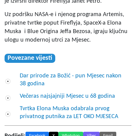
je izvršni direktor Fireflyja Janet Petro.
Uz podršku NASA-e i njenog programa Artemis,
privatne tvrtke poput Fireflyja, SpaceX-a Elona
Muska i Blue Origina Jeffa Bezosa, igraju ključnu
ulogu u modernoj utrci za Mjesec.
Povezane vijesti
Dar prirode za Božić - pun Mjesec nakon
38 godina
Večeras najsjajniji Mjesec u 68 godina
Tvrtka Elona Muska odabrala prvog
privatnog putnika za LET OKO MJESECA
Podijeli:
Facebook
X
WhatsApp
Viber
Email