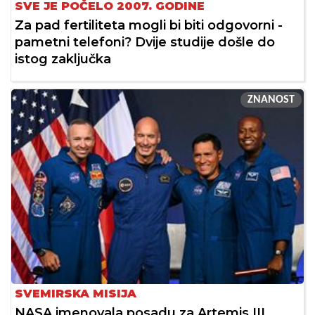
SVE JE POČELO 2007. GODINE
Za pad fertiliteta mogli bi biti odgovorni -
pametni telefoni? Dvije studije došle do
istog zaključka
ZNANOST
SVEMIRSKA MISIJA
NASA imenovala posadu za Artemis III.