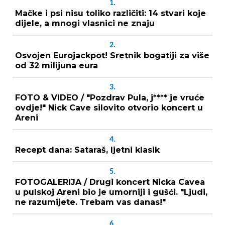
1.
Mačke i psi nisu toliko različiti: 14 stvari koje
dijele, a mnogi vlasnici ne znaju
2.
Osvojen Eurojackpot! Sretnik bogatiji za više
od 32 milijuna eura
3.
FOTO & VIDEO / "Pozdrav Pula, j**** je vruće
ovdje!" Nick Cave silovito otvorio koncert u
Areni
4.
Recept dana: Sataraš, ljetni klasik
5.
FOTOGALERIJA / Drugi koncert Nicka Cavea
u pulskoj Areni bio je umorniji i gušći. "Ljudi,
ne razumijete. Trebam vas danas!"
6.