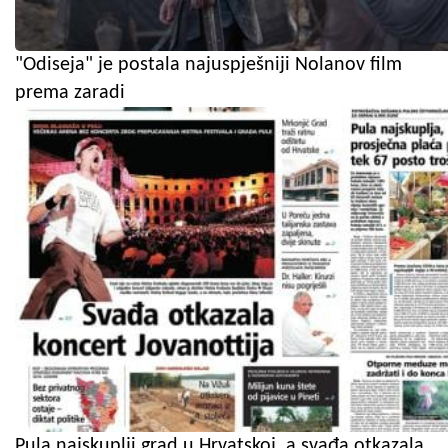
"Odiseja" je postala najuspješniji Nolanov film
prema zaradi
Pula najskuplji grad u Hrvatskoj, a svađa otkazala