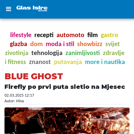
lifestyle
recepti
automoto
film
gastro
glazba
dom
moda i stil
showbizz
svijet
zivotinja
tehnologija
zanimljivosti
zdravlje
i fitness
znanost
putovanja
more i nautika
BLUE GHOST
Firefly po prvi puta sletio na Mjesec
02.03.2025 12:17
Autor: Hina