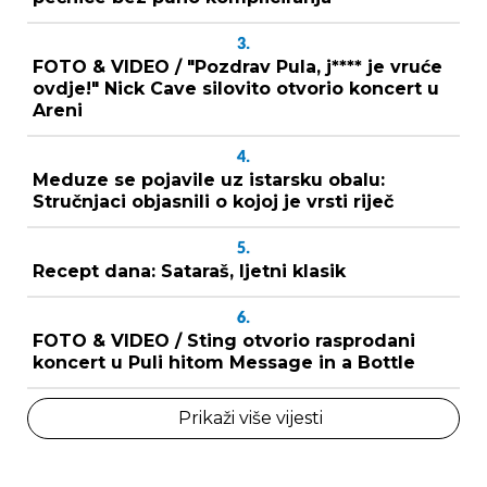
3.
FOTO & VIDEO / "Pozdrav Pula, j**** je vruće
ovdje!" Nick Cave silovito otvorio koncert u
Areni
4.
Meduze se pojavile uz istarsku obalu:
Stručnjaci objasnili o kojoj je vrsti riječ
5.
Recept dana: Sataraš, ljetni klasik
6.
FOTO & VIDEO / Sting otvorio rasprodani
koncert u Puli hitom Message in a Bottle
Prikaži više vijesti