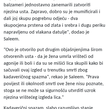
balzameri jednostavno zanemarili zatvoriti
njezina usta. Zapravo, dobro su je mumificirali i
dali joj skupu pogrebnu odjeću - dva
skupocjena prstena od zlata i srebra i dugu periku
napravljenu od vlakana datulje", dodao je
Saleem.
"Ovo je otvorilo put drugim objašnjenjima širom
otvorenih usta - da je žena umrla vrišteći od
agonije ili boli i da su se mišići lica skupili kako bi
sačuvali ovaj izgled u trenutku smrti zbog
kadaveričnog spazma", rekao je Saleem. "Prava
povijest ili okolnosti smrti ove žene nisu poznate,
stoga se ne može sa sigurnošću utvrditi uzrok
njezina vrištećeg izgleda lica."
Kadaverični spazam, slabo razumljivo stanje,