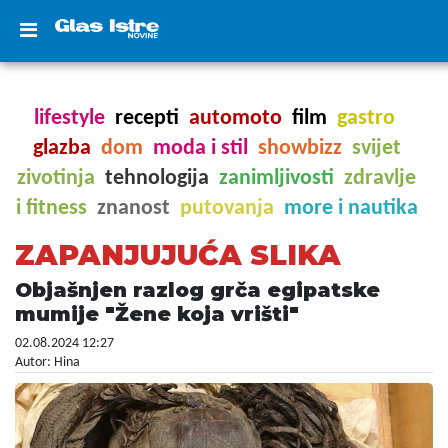
lifestyle
recepti
automoto
film
gastro
glazba
dom
moda i stil
showbizz
svijet
zivotinja
tehnologija
zanimljivosti
zdravlje
i fitness
znanost
putovanja
more i nautika
ZAPANJUJUĆA SLIKA
Objašnjen razlog grča egipatske
mumije "Žene koja vrišti"
02.08.2024 12:27
Autor: Hina