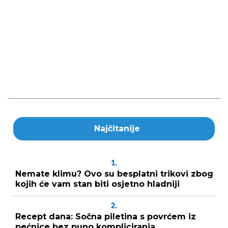
Najčitanije
1.
Nemate klimu? Ovo su besplatni trikovi zbog
kojih će vam stan biti osjetno hladniji
2.
Recept dana: Sočna piletina s povrćem iz
pećnice bez puno kompliciranja