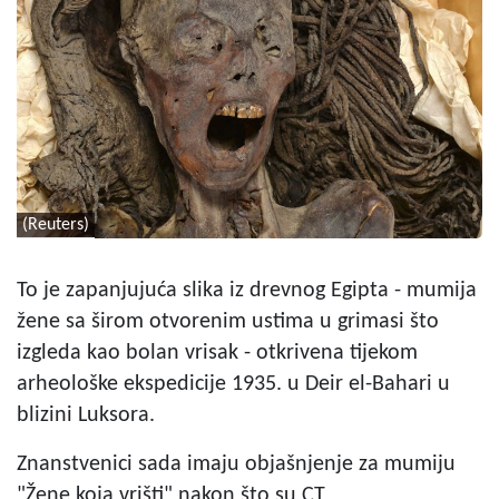
(Reuters)
To je zapanjujuća slika iz drevnog Egipta - mumija
žene sa širom otvorenim ustima u grimasi što
izgleda kao bolan vrisak - otkrivena tijekom
arheološke ekspedicije 1935. u Deir el-Bahari u
blizini Luksora.
Znanstvenici sada imaju objašnjenje za mumiju
"Žene koja vrišti" nakon što su CT