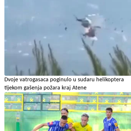
Dvoje vatrogasaca poginulo u sudaru helikoptera
tijekom gašenja požara kraj Atene