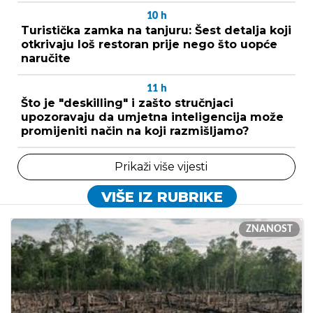
10
h
Turistička zamka na tanjuru: Šest detalja koji
otkrivaju loš restoran prije nego što uopće
naručite
11
h
Što je "deskilling" i zašto stručnjaci
upozoravaju da umjetna inteligencija može
promijeniti način na koji razmišljamo?
Prikaži više vijesti
VIŠE IZ RUBRIKE
ZNANOST