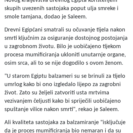
Novog kraljevstva drevnog Egipta korištenjem
skupih uvezenih sastojaka poput ulja smreke i
smole tamjana, dodao je Saleem.
Drevni Egipćani smatrali su očuvanje tijela nakon
smrti ključnim za osiguranje dostojnog postojanja
u zagrobnom životu. Bilo je uobičajeno tijekom
procesa mumificiranja ukloniti unutarnje organe,
osim srca, ali to se nije dogodilo s ovom ženom.
"U starom Egiptu balzameri su se brinuli za tijelo
umrlog kako bi ono izgledalo lijepo za zagrobni
život. Zato su željeli zatvoriti usta mrtvima
vezivanjem čeljusti kako bi spriječili uobičajeno
spuštanje vilice nakon smrti", rekao je Saleem.
Ali kvaliteta sastojaka za balzamiranje "isključuje
da je proces mumificiranja bio nemaran i da su