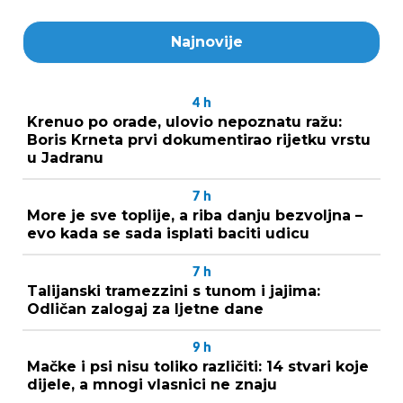
Najnovije
4
h
Krenuo po orade, ulovio nepoznatu ražu:
Boris Krneta prvi dokumentirao rijetku vrstu
u Jadranu
7
h
More je sve toplije, a riba danju bezvoljna –
evo kada se sada isplati baciti udicu
7
h
Talijanski tramezzini s tunom i jajima:
Odličan zalogaj za ljetne dane
9
h
Mačke i psi nisu toliko različiti: 14 stvari koje
dijele, a mnogi vlasnici ne znaju