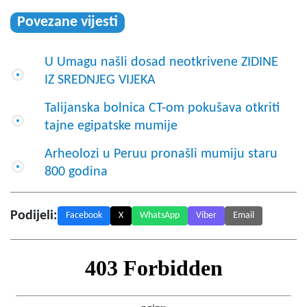
Povezane vijesti
U Umagu našli dosad neotkrivene ZIDINE
IZ SREDNJEG VIJEKA
Talijanska bolnica CT-om pokušava otkriti
tajne egipatske mumije
Arheolozi u Peruu pronašli mumiju staru
800 godina
Podijeli:
Facebook
X
WhatsApp
Viber
Email