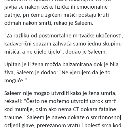
javlja se nakon teške fizičke ili emocionalne
patnje, pri čemu zgrčeni mišići postaju kruti
odmah nakon smrti, rekao je Saleem.
"Za razliku od postmortalne mrtvačke ukočenosti,
kadaverični spazam zahvaća samo jednu skupinu
mišića, a ne cijelo tijelo", dodao je Saleem.
Upitan je li žena možda balzamirana dok je bila
živa, Saleem je dodao: "Ne vjerujem da je to
moguće."
Saleem nije mogao utvrditi kako je žena umrla,
rekavši: "Često ne možemo utvrditi uzrok smrti
kod mumije, osim ako nema CT dokaza fatalne
traume." Saleem je naveo dokaze o smrtonosnoj
ozljedi glave, prerezanom vratu i bolesti srca kod