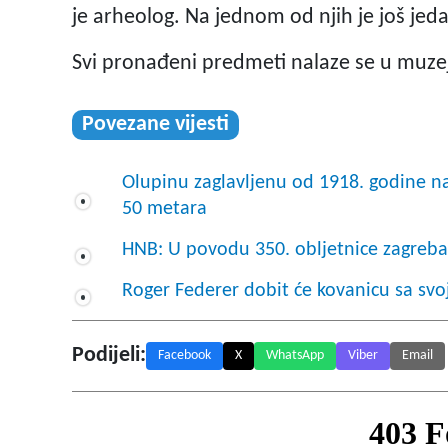
je arheolog. Na jednom od njih je još jed
Svi pronađeni predmeti nalaze se u muze
Povezane vijesti
Olupinu zaglavljenu od 1918. godine na
50 metara
HNB: U povodu 350. obljetnice zagrebač
Roger Federer dobit će kovanicu sa svo
Podijeli:
Facebook
X
WhatsApp
Viber
Email