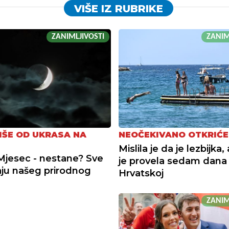
VIŠE IZ RUBRIKE
ZANIMLJIVOSTI
ZANIM
IŠE OD UKRASA NA
NEOČEKIVANO OTKRIĆE
Mislila je da je lezbijka
Mjesec - nestane? Sve
je provela sedam dana
aju našeg prirodnog
Hrvatskoj
ZANIM