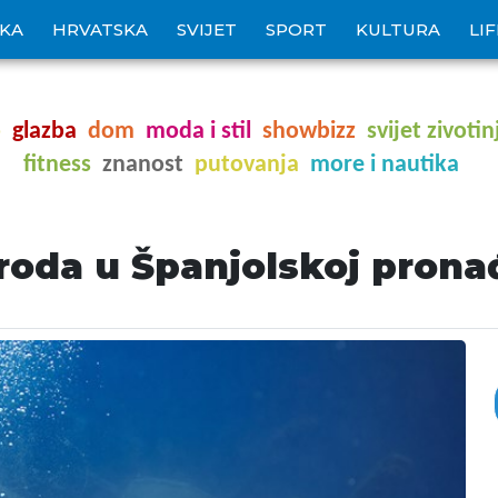
IKA
HRVATSKA
SVIJET
SPORT
KULTURA
LI
o
glazba
dom
moda i stil
showbizz
svijet zivotin
fitness
znanost
putovanja
more i nautika
roda u Španjolskoj pronađ