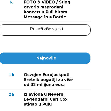
FOTO & VIDEO / Sting
6.
otvorio rasprodani
koncert u Puli hitom
Message in a Bottle
Prikaži više vijesti
Najnovije
Osvojen Eurojackpot!
1
h
Sretnik bogatiji za više
od 32 milijuna eura
Iz aviona u Neveru:
2
h
Legendarni Carl Cox
stigao u Pulu