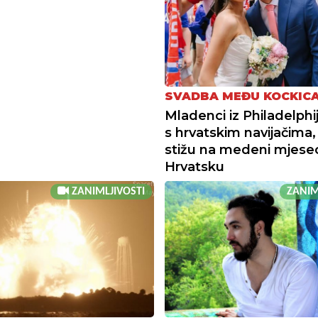
SVADBA MEĐU KOCKIC
Mladenci iz Philadelphije
s hrvatskim navijačima,
stižu na medeni mjese
Hrvatsku
ZANIMLJIVOSTI
ZANIM