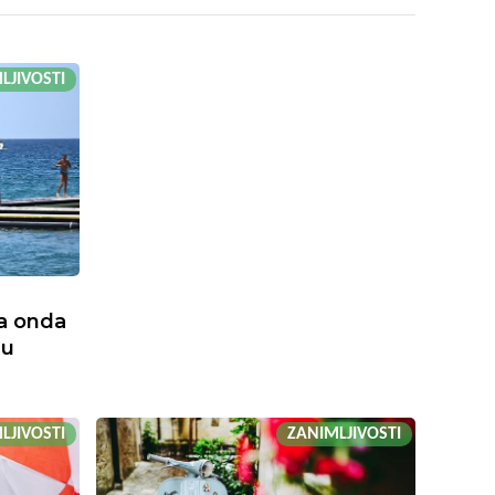
LJIVOSTI
, a onda
 u
LJIVOSTI
ZANIMLJIVOSTI