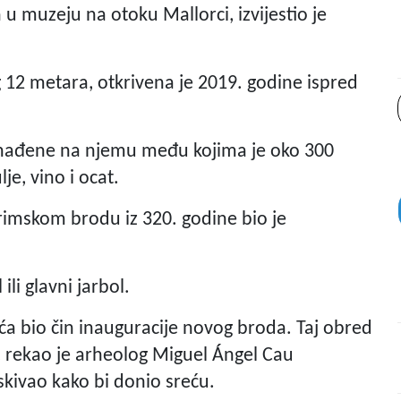
en u muzeju na otoku Mallorci, izvijestio je
12 metara, otkrivena je 2019. godine ispred
nađene na njemu među kojima je oko 300
e, vino i ocat.
 rimskom brodu iz 320. godine bio je
ili glavni jarbol.
ića bio čin inauguracije novog broda. Taj obred
, rekao je arheolog Miguel Ángel Cau
skivao kako bi donio sreću.