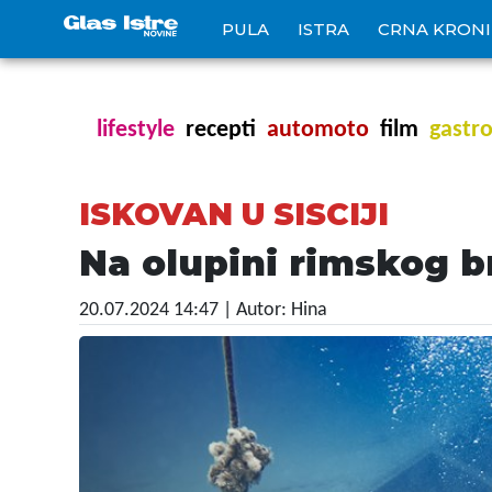
PULA
ISTRA
CRNA KRON
lifestyle
recepti
automoto
film
gastr
ISKOVAN U SISCIJI
Na olupini rimskog b
20.07.2024 14:47
| Autor: Hina