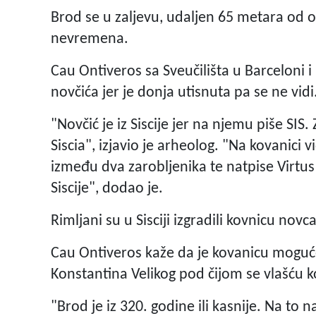
Brod se u zaljevu, udaljen 65 metara od o
nevremena.
Cau Ontiveros sa Sveučilišta u Barceloni i
novčića jer je donja utisnuta pa se ne vidi
"Novčić je iz Siscije jer na njemu piše SIS
Siscia", izjavio je arheolog. "Na kovanici 
između dva zarobljenika te natpise Virtus 
Siscije", dodao je.
Rimljani su u Sisciji izgradili kovnicu novc
Cau Ontiveros kaže da je kovanicu moguće 
Konstantina Velikog pod čijom se vlašću k
"Brod je iz 320. godine ili kasnije. Na to