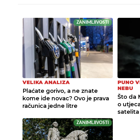
ZANIMLJIVOSTI
VELIKA ANALIZA
PUNO V
NEBU
Plaćate gorivo, a ne znate
Što da 
kome ide novac? Ovo je prava
o utjec
računica jedne litre
satelita
ZANIMLJIVOSTI