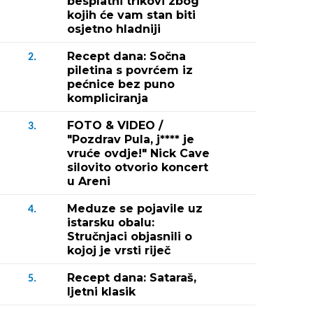
besplatni trikovi zbog
kojih će vam stan biti
osjetno hladniji
Recept dana: Sočna
2.
piletina s povrćem iz
pećnice bez puno
kompliciranja
FOTO & VIDEO /
3.
"Pozdrav Pula, j**** je
vruće ovdje!" Nick Cave
silovito otvorio koncert
u Areni
Meduze se pojavile uz
4.
istarsku obalu:
Stručnjaci objasnili o
kojoj je vrsti riječ
Recept dana: Sataraš,
5.
ljetni klasik