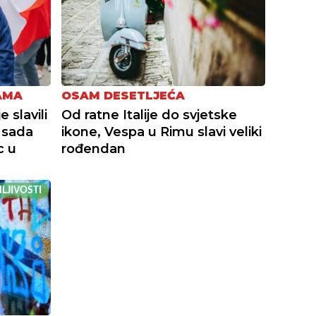
AMA
OSAM DESETLJEĆA
 slavili
Od ratne Italije do svjetske
 sada
ikone, Vespa u Rimu slavi veliki
c u
rođendan
LJIVOSTI