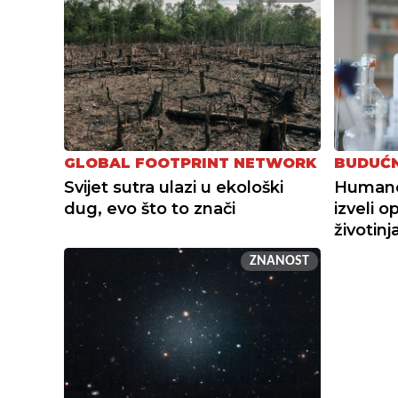
GLOBAL FOOTPRINT NETWORK
BUDUĆN
Svijet sutra ulazi u ekološki
Humanoi
dug, evo što to znači
izveli o
životin
ZNANOST