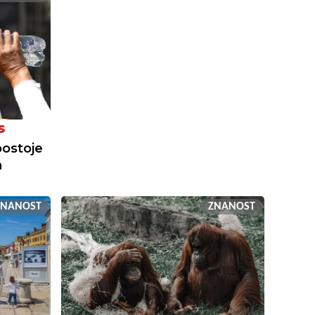
S
postoje
a
ZNANOST
ZNANOST