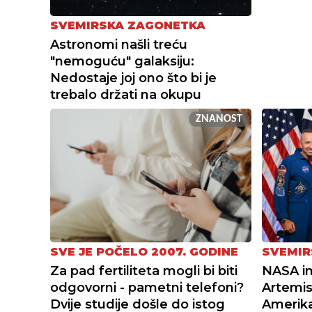
SVEMIRSKA ZAGONETKA
Astronomi našli treću
"nemoguću" galaksiju:
Nedostaje joj ono što bi je
trebalo držati na okupu
ZNANOST
SVE JE POČELO 2007. GODINE
SVEMIR
Za pad fertiliteta mogli bi biti
NASA i
odgovorni - pametni telefoni?
Artemis 
Dvije studije došle do istog
Amerika