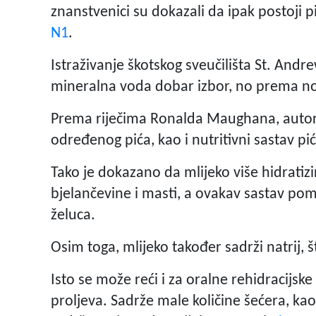
znanstvenici su dokazali da ipak postoji pi
N1
.
Istraživanje škotskog sveučilišta St.
Andrew
mineralna voda dobar izbor, no prema nov
Prema riječima Ronalda Maughana, autora 
određenog pića, kao
i nutritivni sastav pi
Tako je dokazano da mlijeko više hidratizi
bjelančevine i masti, a ovakav sastav po
želuca.
Osim toga, mlijeko također sadrži natrij,
Isto se može reći i za oralne rehidracijske
proljeva.
Sadrže male količine šećera, kao 