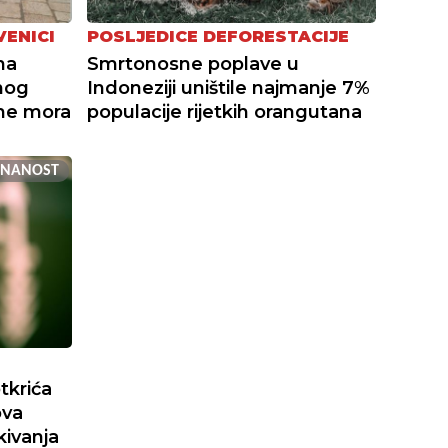
VENICI
POSLJEDICE DEFORESTACIJE
na
Smrtonosne poplave u
nog
Indoneziji uništile najmanje 7%
ine mora
populacije rijetkih orangutana
ZNANOST
tkrića
ova
kivanja