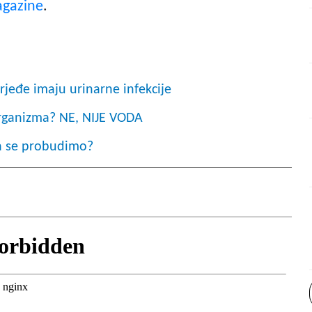
agazine
.
rjeđe imaju urinarne infekcije
 organizma? NE, NIJE VODA
da se probudimo?