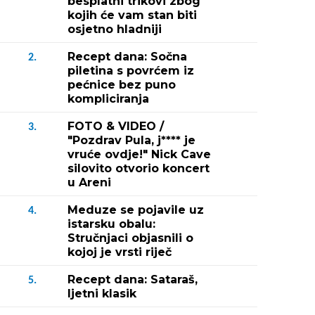
besplatni trikovi zbog
kojih će vam stan biti
osjetno hladniji
Recept dana: Sočna
2.
piletina s povrćem iz
pećnice bez puno
kompliciranja
FOTO & VIDEO /
3.
"Pozdrav Pula, j**** je
vruće ovdje!" Nick Cave
silovito otvorio koncert
u Areni
Meduze se pojavile uz
4.
istarsku obalu:
Stručnjaci objasnili o
kojoj je vrsti riječ
Recept dana: Sataraš,
5.
ljetni klasik