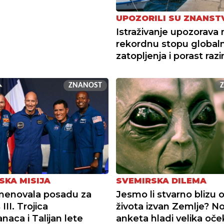
UPOZORILI SU ZNANST
Istraživanje upozorava 
rekordnu stopu global
zatopljenja i porast raz
ZNANOST
SKA MISIJA
SVEMIRSKA DILEMA
menovala posadu za
Jesmo li stvarno blizu o
III. Trojica
života izvan Zemlje? N
naca i Talijan lete
anketa hladi velika oče