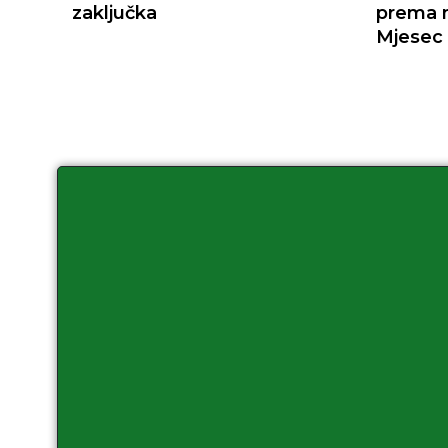
zaključka
prema 
Mjesec