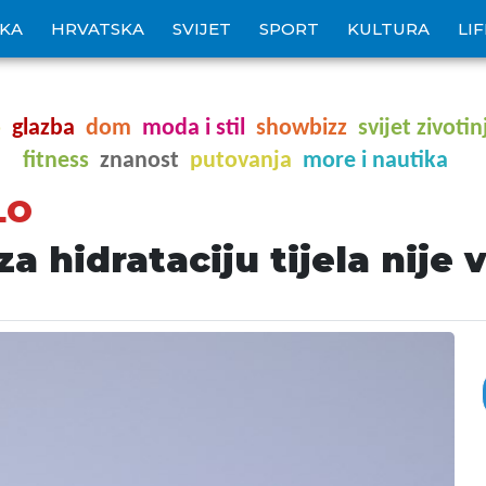
IKA
HRVATSKA
SVIJET
SPORT
KULTURA
LI
o
glazba
dom
moda i stil
showbizz
svijet zivotin
fitness
znanost
putovanja
more i nautika
LO
za hidrataciju tijela nije 