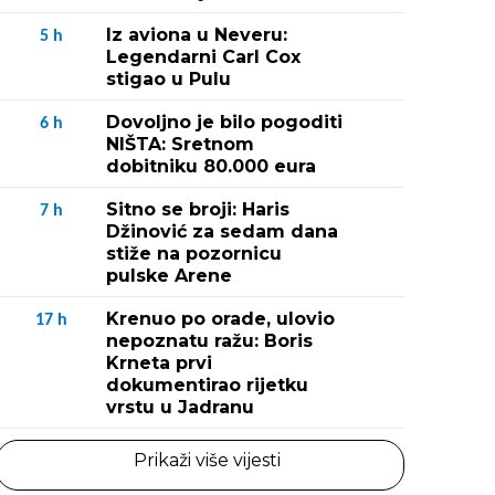
Iz aviona u Neveru:
5
h
Legendarni Carl Cox
stigao u Pulu
Dovoljno je bilo pogoditi
6
h
NIŠTA: Sretnom
dobitniku 80.000 eura
Sitno se broji: Haris
7
h
Džinović za sedam dana
stiže na pozornicu
pulske Arene
Krenuo po orade, ulovio
17
h
nepoznatu ražu: Boris
Krneta prvi
dokumentirao rijetku
vrstu u Jadranu
Prikaži više vijesti