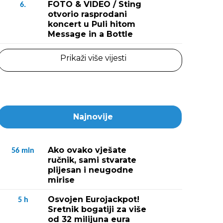
FOTO & VIDEO / Sting
6.
otvorio rasprodani
koncert u Puli hitom
Message in a Bottle
Prikaži više vijesti
Najnovije
Ako ovako vješate
56
min
ručnik, sami stvarate
plijesan i neugodne
mirise
Osvojen Eurojackpot!
5
h
Sretnik bogatiji za više
od 32 milijuna eura