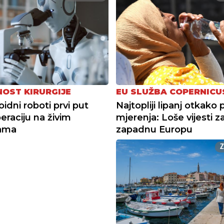
OST KIRURGIJE
EU SLUŽBA COPERNICU
dni roboti prvi put
Najtopliji lipanj otkako 
peraciju na živim
mjerenja: Loše vijesti z
jama
zapadnu Europu