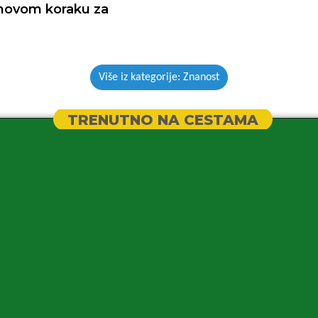
novom koraku za
Više iz kategorije: Znanost
TRENUTNO NA CESTAMA