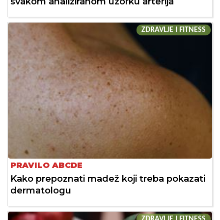
svakom analiziranom uzorku arterija
ZDRAVLJE I FITNESS
PRAVILO ABCDE
Kako prepoznati madež koji treba pokazati
dermatologu
ZDRAVLJE I FITNESS