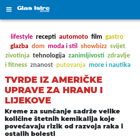
lifestyle
recepti
automoto
film
gastro
glazba
dom
moda i stil
showbizz
svijet
zivotinja
tehnologija
zanimljivosti
zdravlje
i fitness
znanost
putovanja
more i nautika
TVRDE IZ AMERIČKE
UPRAVE ZA HRANU I
LIJEKOVE
Kreme za sunčanje sadrže velike
količine štetnih kemikalija koje
povećavaju rizik od razvoja raka i
ostalih bolesti