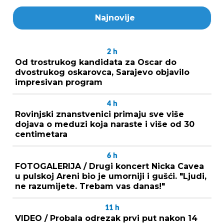
Najnovije
2
h
Od trostrukog kandidata za Oscar do
dvostrukog oskarovca, Sarajevo objavilo
impresivan program
4
h
Rovinjski znanstvenici primaju sve više
dojava o meduzi koja naraste i više od 30
centimetara
6
h
FOTOGALERIJA / Drugi koncert Nicka Cavea
u pulskoj Areni bio je umorniji i gušći. "Ljudi,
ne razumijete. Trebam vas danas!"
11
h
VIDEO / Probala odrezak prvi put nakon 14