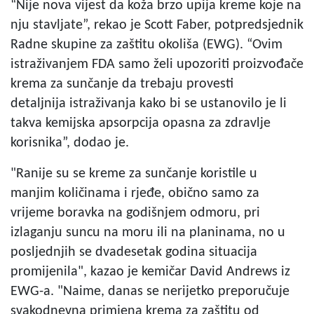
“Nije nova vijest da koža brzo upija kreme koje na
nju stavljate”, rekao je Scott Faber, potpredsjednik
Radne skupine za zaštitu okoliša (EWG). “Ovim
istraživanjem FDA samo želi upozoriti proizvođače
krema za sunčanje da trebaju provesti
detaljnija istraživanja kako bi se ustanovilo je li
takva kemijska apsorpcija opasna za zdravlje
korisnika”, dodao je.
"Ranije su se kreme za sunčanje koristile u
manjim količinama i rjeđe, obično samo za
vrijeme boravka na godišnjem odmoru, pri
izlaganju suncu na moru ili na planinama, no u
posljednjih se dvadesetak godina situacija
promijenila", kazao je kemičar David Andrews iz
EWG-a. "Naime, danas se nerijetko preporučuje
svakodnevna primjena krema za zaštitu od