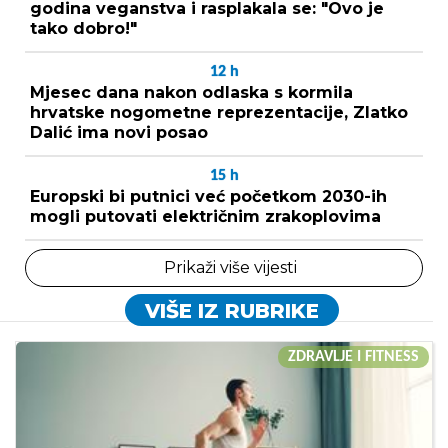
godina veganstva i rasplakala se: "Ovo je
tako dobro!"
12
h
Mjesec dana nakon odlaska s kormila
hrvatske nogometne reprezentacije, Zlatko
Dalić ima novi posao
15
h
Europski bi putnici već početkom 2030-ih
mogli putovati električnim zrakoplovima
Prikaži više vijesti
VIŠE IZ RUBRIKE
ZDRAVLJE I FITNESS