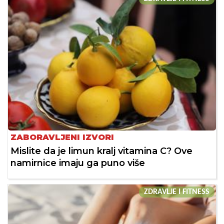
ZABORAVLJENI IZVORI
Mislite da je limun kralj vitamina C? Ove
namirnice imaju ga puno više
ZDRAVLJE I FITNESS