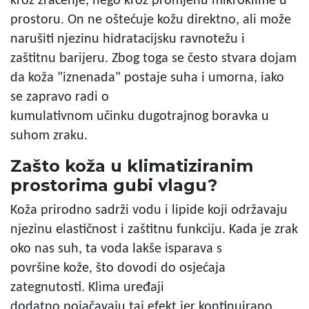
kroz zračenje, nego kroz promjenu mikroklime u
prostoru. On ne oštećuje kožu direktno, ali može
narušiti njezinu hidratacijsku ravnotežu i
zaštitnu barijeru. Zbog toga se često stvara dojam
da koža "iznenada" postaje suha i umorna, iako
se zapravo radi o
kumulativnom učinku dugotrajnog boravka u
suhom zraku.
Zašto koža u klimatiziranim
prostorima gubi vlagu?
Koža prirodno sadrži vodu i lipide koji održavaju
njezinu elastičnost i zaštitnu funkciju. Kada je zrak
oko nas suh, ta voda lakše isparava s
površine kože, što dovodi do osjećaja
zategnutosti. Klima uređaji
dodatno pojačavaju taj efekt jer kontinuirano