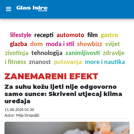
lifestyle
recepti
automoto
film
gastro
glazba
dom
moda i stil
showbizz
svijet
zivotinja
tehnologija
zanimljivosti
zdravlje
i fitness
znanost
putovanja
more i nautika
ZANEMARENI EFEKT
Za suhu kožu ljeti nije odgovorno
samo sunce: Skriveni utjecaj klima
uređaja
11.06.2026 01:30
Autor: Mija Dropuljić