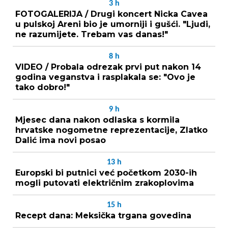
3
h
FOTOGALERIJA / Drugi koncert Nicka Cavea
u pulskoj Areni bio je umorniji i gušći. "Ljudi,
ne razumijete. Trebam vas danas!"
8
h
VIDEO / Probala odrezak prvi put nakon 14
godina veganstva i rasplakala se: "Ovo je
tako dobro!"
9
h
Mjesec dana nakon odlaska s kormila
hrvatske nogometne reprezentacije, Zlatko
Dalić ima novi posao
13
h
Europski bi putnici već početkom 2030-ih
mogli putovati električnim zrakoplovima
15
h
Recept dana: Meksička trgana govedina