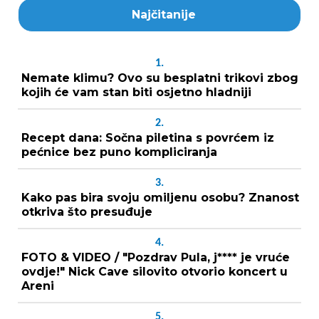
Najčitanije
1.
Nemate klimu? Ovo su besplatni trikovi zbog
kojih će vam stan biti osjetno hladniji
2.
Recept dana: Sočna piletina s povrćem iz
pećnice bez puno kompliciranja
3.
Kako pas bira svoju omiljenu osobu? Znanost
otkriva što presuđuje
4.
FOTO & VIDEO / "Pozdrav Pula, j**** je vruće
ovdje!" Nick Cave silovito otvorio koncert u
Areni
5.