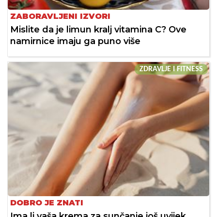
ZABORAVLJENI IZVORI
Mislite da je limun kralj vitamina C? Ove
namirnice imaju ga puno više
ZDRAVLJE I FITNESS
DOBRO JE ZNATI
Ima li vaša krema za sunčanje još uvijek