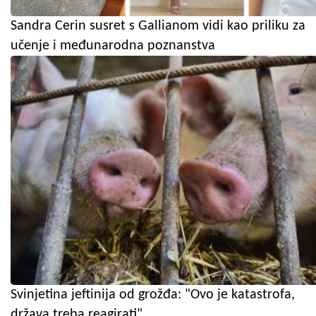
Sandra Cerin susret s Gallianom vidi kao priliku za
učenje i međunarodna poznanstva
Svinjetina jeftinija od grožđa: "Ovo je katastrofa,
država treba reagirati"