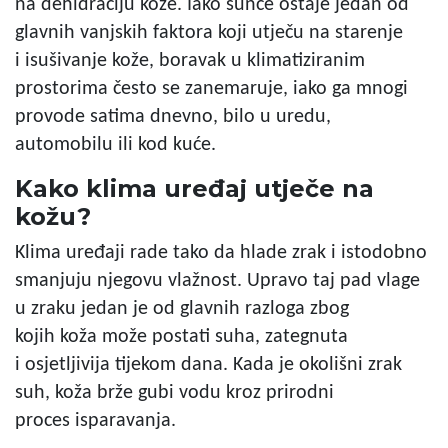
na dehidraciju kože. Iako sunce ostaje jedan od
glavnih vanjskih faktora koji utječu na starenje
i isušivanje kože, boravak u klimatiziranim
prostorima često se zanemaruje, iako ga mnogi
provode satima dnevno, bilo u uredu,
automobilu ili kod kuće.
Kako klima uređaj utječe na
kožu?
Klima uređaji rade tako da hlade zrak i istodobno
smanjuju njegovu vlažnost. Upravo taj pad vlage
u zraku jedan je od glavnih razloga zbog
kojih koža može postati suha, zategnuta
i osjetljivija tijekom dana. Kada je okolišni zrak
suh, koža brže gubi vodu kroz prirodni
proces isparavanja.