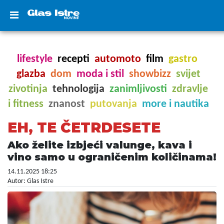
lifestyle
recepti
automoto
film
gastro
glazba
dom
moda i stil
showbizz
svijet
zivotinja
tehnologija
zanimljivosti
zdravlje
i fitness
znanost
putovanja
more i nautika
EH, TE ČETRDESETE
Ako želite izbjeći valunge, kava i
vino samo u ograničenim količinama!
14.11.2025 18:25
Autor: Glas Istre