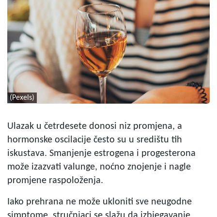
(Pexels)
Ulazak u četrdesete donosi niz promjena, a
hormonske oscilacije često su u središtu tih
iskustava. Smanjenje estrogena i progesterona
može izazvati valunge, noćno znojenje i nagle
promjene raspoloženja.
Iako prehrana ne može ukloniti sve neugodne
simptome, stručnjaci se slažu da izbjegavanje