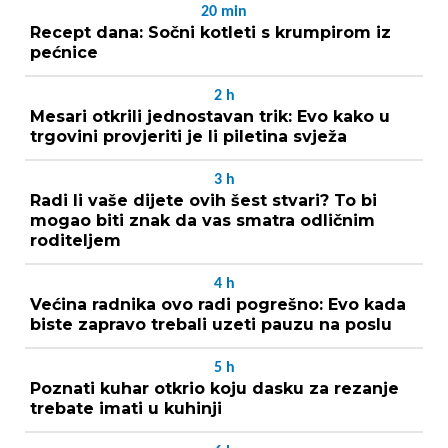
20
min
Recept dana: Sočni kotleti s krumpirom iz
pećnice
2
h
Mesari otkrili jednostavan trik: Evo kako u
trgovini provjeriti je li piletina svježa
3
h
Radi li vaše dijete ovih šest stvari? To bi
mogao biti znak da vas smatra odličnim
roditeljem
4
h
Većina radnika ovo radi pogrešno: Evo kada
biste zapravo trebali uzeti pauzu na poslu
5
h
Poznati kuhar otkrio koju dasku za rezanje
trebate imati u kuhinji