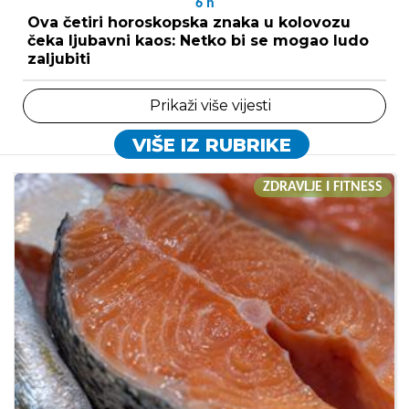
6
h
Ova četiri horoskopska znaka u kolovozu
čeka ljubavni kaos: Netko bi se mogao ludo
zaljubiti
Prikaži više vijesti
VIŠE IZ RUBRIKE
ZDRAVLJE I FITNESS