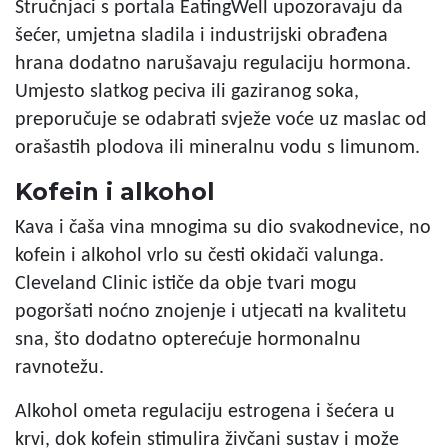
Stručnjaci s portala EatingWell upozoravaju da
šećer, umjetna sladila i industrijski obrađena
hrana dodatno narušavaju regulaciju hormona.
Umjesto slatkog peciva ili gaziranog soka,
preporučuje se odabrati svježe voće uz maslac od
orašastih plodova ili mineralnu vodu s limunom.
Kofein i alkohol
Kava i čaša vina mnogima su dio svakodnevice, no
kofein i alkohol vrlo su česti okidači valunga.
Cleveland Clinic ističe da obje tvari mogu
pogoršati noćno znojenje i utjecati na kvalitetu
sna, što dodatno opterećuje hormonalnu
ravnotežu.
Alkohol ometa regulaciju estrogena i šećera u
krvi, dok kofein stimulira živčani sustav i može