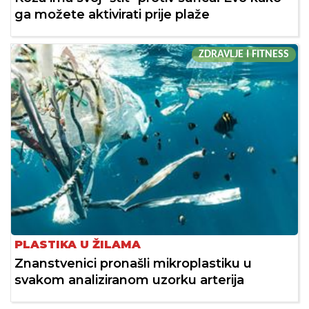
ga možete aktivirati prije plaže
ZDRAVLJE I FITNESS
PLASTIKA U ŽILAMA
Znanstvenici pronašli mikroplastiku u
svakom analiziranom uzorku arterija