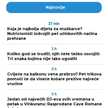
Najnovije
27
min
Koja je najbolja dijeta za muškarce?
Nutricionisti izdvojili pet učinkovitih načina
prehrane
1
h
Koliko god se trudili, njih ćete teško osvojiti:
Tri znaka kojima nije lako ugoditi
2
h
Cvijeće na balkonu vene prebrzo? Pet trikova
pomoći će da viseće košare prežive najveće
vrućine
5
h
Jedan od najvećih DJ-eva svih vremena u
petak u Vinkuranu: Rasprodane Cave Romane