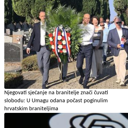
Njegovati sjećanje na branitelje znači čuvati
slobodu: U Umagu odana počast poginulim
hrvatskim braniteljima