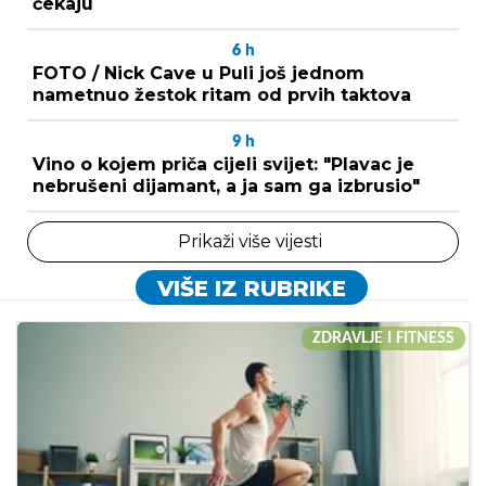
čekaju
6
h
FOTO / Nick Cave u Puli još jednom
nametnuo žestok ritam od prvih taktova
9
h
Vino o kojem priča cijeli svijet: "Plavac je
nebrušeni dijamant, a ja sam ga izbrusio"
Prikaži više vijesti
VIŠE IZ RUBRIKE
ZDRAVLJE I FITNESS