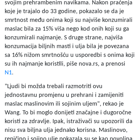
svojim prehrambenim navikama. Nakon praćenja
koje je trajalo do 33 godine, pokazalo se da je
smrtnost među onima koji su najviše konzumirali
maslac bila za 15% viša nego kod onih koji su ga
konzumirali najmanje. S druge strane, najviša
konzumacija biljnih masti i ulja bila je povezana
sa 16% nižom smrtnošću u usporedbi s onima koji
su ih najmanje koristili, piše nova.rs, a prenosi
N1
.
"Ljudi bi možda trebali razmotriti ovu
jednostavnu promjenu u prehrani i zamijeniti
maslac maslinovim ili sojinim uljem", rekao je
Wang. To bi moglo donijeti značajne i dugoročne
koristi za zdravlje. Ipak, istraživači su upozorili da
nisu sva biljna ulja jednako korisna. Maslinovo,
repičino i sojino ulje pokazala su se kao povoljna,