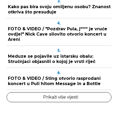
3.
Kako pas bira svoju omiljenu osobu? Znanost
otkriva što presuđuje
4.
FOTO & VIDEO / "Pozdrav Pula, j**** je vruće
ovdje!" Nick Cave silovito otvorio koncert u
Areni
5.
Meduze se pojavile uz istarsku obalu:
Stručnjaci objasnili o kojoj je vrsti riječ
6.
FOTO & VIDEO / Sting otvorio rasprodani
koncert u Puli hitom Message in a Bottle
Prikaži više vijesti