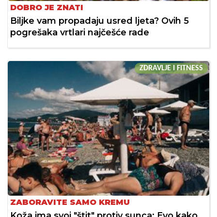
DOBRO JE ZNATI
Biljke vam propadaju usred ljeta? Ovih 5
pogrešaka vrtlari najčešće rade
ZDRAVLJE I FITNESS
ZABORAVITE SAMO KREMU
Koža ima svoj "štit" protiv sunca: Evo kako