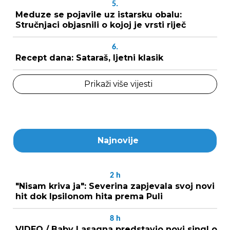
5.
Meduze se pojavile uz istarsku obalu:
Stručnjaci objasnili o kojoj je vrsti riječ
6.
Recept dana: Sataraš, ljetni klasik
Prikaži više vijesti
Najnovije
2
h
"Nisam kriva ja": Severina zapjevala svoj novi
hit dok Ipsilonom hita prema Puli
8
h
VIDEO / Baby Lasagna predstavio novi singl o