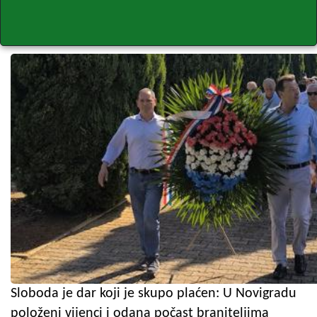
Sloboda je dar koji je skupo plaćen: U Novigradu
položeni vijenci i odana počast braniteljima