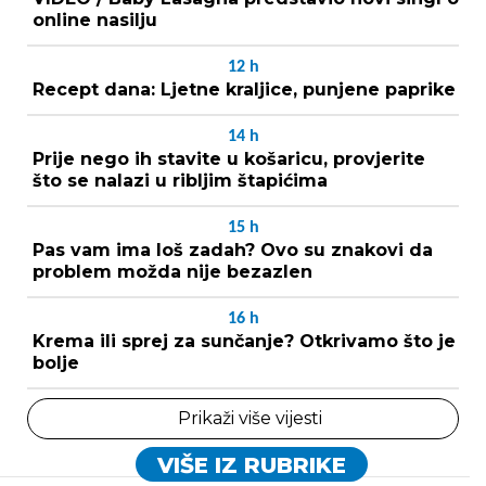
online nasilju
12
h
Recept dana: Ljetne kraljice, punjene paprike
14
h
Prije nego ih stavite u košaricu, provjerite
što se nalazi u ribljim štapićima
15
h
Pas vam ima loš zadah? Ovo su znakovi da
problem možda nije bezazlen
16
h
Krema ili sprej za sunčanje? Otkrivamo što je
bolje
Prikaži više vijesti
VIŠE IZ RUBRIKE