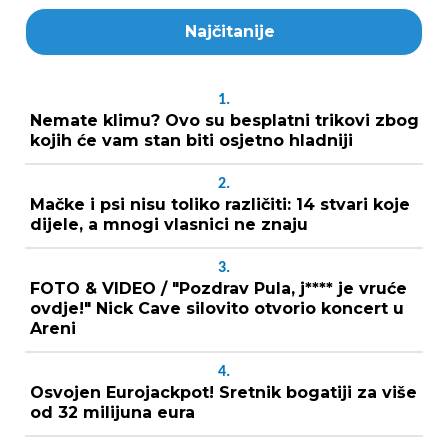
Najčitanije
1.
Nemate klimu? Ovo su besplatni trikovi zbog
kojih će vam stan biti osjetno hladniji
2.
Mačke i psi nisu toliko različiti: 14 stvari koje
dijele, a mnogi vlasnici ne znaju
3.
FOTO & VIDEO / "Pozdrav Pula, j**** je vruće
ovdje!" Nick Cave silovito otvorio koncert u
Areni
4.
Osvojen Eurojackpot! Sretnik bogatiji za više
od 32 milijuna eura