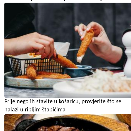
Prije nego ih stavite u košaricu, provjerite što se
nalazi u ribljim štapićima