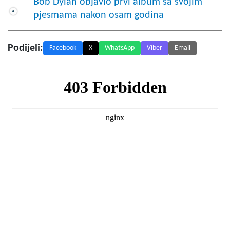
Bob Dylan objavio prvi album sa svojim
pjesmama nakon osam godina
Podijeli:
Facebook
X
WhatsApp
Viber
Email