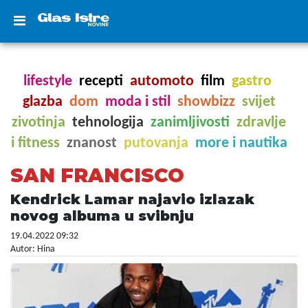
lifestyle
recepti
automoto
film
gastro
glazba
dom
moda i stil
showbizz
svijet
zivotinja
tehnologija
zanimljivosti
zdravlje
i fitness
znanost
putovanja
more i nautika
SAN FRANCISCO
Kendrick Lamar najavio izlazak
novog albuma u svibnju
19.04.2022 09:32
Autor: Hina