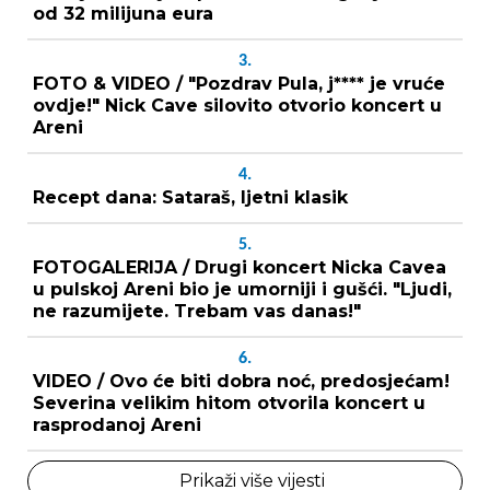
od 32 milijuna eura
3.
FOTO & VIDEO / "Pozdrav Pula, j**** je vruće
ovdje!" Nick Cave silovito otvorio koncert u
Areni
4.
Recept dana: Sataraš, ljetni klasik
5.
FOTOGALERIJA / Drugi koncert Nicka Cavea
u pulskoj Areni bio je umorniji i gušći. "Ljudi,
ne razumijete. Trebam vas danas!"
6.
VIDEO / Ovo će biti dobra noć, predosjećam!
Severina velikim hitom otvorila koncert u
rasprodanoj Areni
Prikaži više vijesti