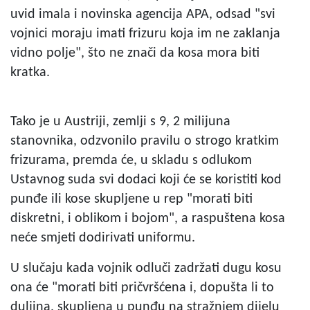
uvid imala i novinska agencija APA, odsad "svi
vojnici moraju imati frizuru koja im ne zaklanja
vidno polje", što ne znači da kosa mora biti
kratka.
Tako je u Austriji, zemlji s 9, 2 milijuna
stanovnika, odzvonilo pravilu o strogo kratkim
frizurama, premda će, u skladu s odlukom
Ustavnog suda svi dodaci koji će se koristiti kod
punđe ili kose skupljene u rep "morati biti
diskretni, i oblikom i bojom", a raspuštena kosa
neće smjeti dodirivati uniformu.
U slučaju kada vojnik odluči zadržati dugu kosu
ona će "morati biti pričvršćena i, dopušta li to
duljina, skupljena u punđu na stražnjem dijelu