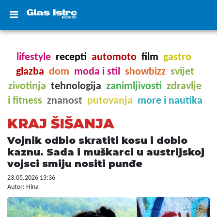
lifestyle
recepti
automoto
film
gastro
glazba
dom
moda i stil
showbizz
svijet
zivotinja
tehnologija
zanimljivosti
zdravlje
i fitness
znanost
putovanja
more i nautika
KRAJ ŠIŠANJA
Vojnik odbio skratiti kosu i dobio
kaznu. Sada i muškarci u austrijskoj
vojsci smiju nositi punđe
23.05.2026 13:36
Autor: Hina