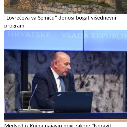
"Lovrečeva va Semiću" donosi bogat višednevni
program
Medved iz Knina najavio novi zakon: "Ispravit