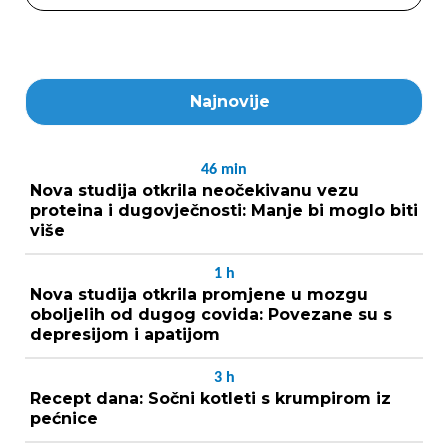
Najnovije
46
min
Nova studija otkrila neočekivanu vezu
proteina i dugovječnosti: Manje bi moglo biti
više
1
h
Nova studija otkrila promjene u mozgu
oboljelih od dugog covida: Povezane su s
depresijom i apatijom
3
h
Recept dana: Sočni kotleti s krumpirom iz
pećnice