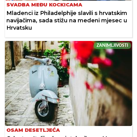
SVADBA MEĐU KOCKICAMA
Mladenci iz Philadelphije slavili s hrvatskim
navijačima, sada stižu na medeni mjesec u
Hrvatsku
ZANIMLJIVOSTI
OSAM DESETLJEĆA