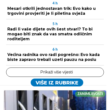
4
h
Mesari otkrili jednostavan trik: Evo kako u
trgovini provjeriti je li piletina svježa
5
h
Radi li vaše dijete ovih šest stvari? To bi
mogao biti znak da vas smatra odličnim
roditeljem
6
h
Većina radnika ovo radi pogrešno: Evo kada
biste zapravo trebali uzeti pauzu na poslu
Prikaži više vijesti
VIŠE IZ RUBRIKE
ZANIMLJIVOSTI