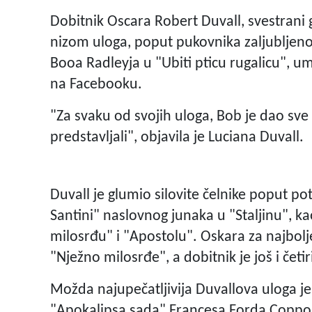
Dobitnik Oscara Robert Duvall, svestrani 
nizom uloga, poput pukovnika zaljubljen
Booa Radleyja u "Ubiti pticu rugalicu", um
na Facebooku.
"Za svaku od svojih uloga, Bob je dao sve 
predstavljali", objavila je Luciana Duvall.
Duvall je glumio silovite čelnike poput p
Santini" naslovnog junaka u "Staljinu", k
milosrđu" i "Apostolu". Oskara za najbolj
"Nježno milosrđe", a dobitnik je još i če
Možda najupečatljivija Duvallova uloga 
"Apokalipsa sada" Francesa Forda Coppole