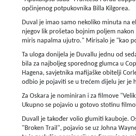
opčinjenog potpukovnika Billa Kilgorea.
Duval je imao samo nekoliko minuta na ek
njegov lik prošetao bojnim poljem nakon 
miris napalma ujutro." Mirisalo je "kao po
Ta uloga donijela je Duvallu jednu od se
bila za najboljeg sporednog glumca u Co
Hagena, savjetnika mafijaške obitelji Cor
odbio je pojaviti se u trećem dijelu jer 
Za Oskara je nominiran i za filmove "Veliki
Ukupno se pojavio u gotovo stotinu filmo
Duvall je također volio glumiti kauboje. O
"Broken Trail", pojavio se uz Johna Way