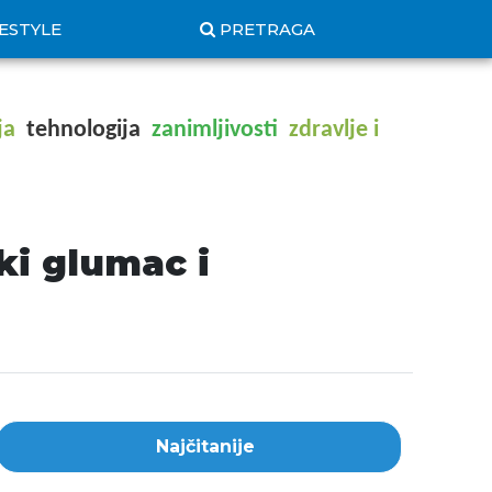
FESTYLE
PRETRAGA
ja
tehnologija
zanimljivosti
zdravlje i
ki glumac i
Najčitanije