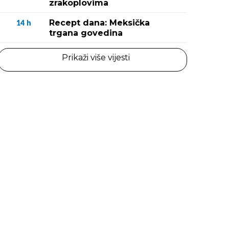
zrakoplovima
Recept dana: Meksička
14
h
trgana govedina
Prikaži više vijesti