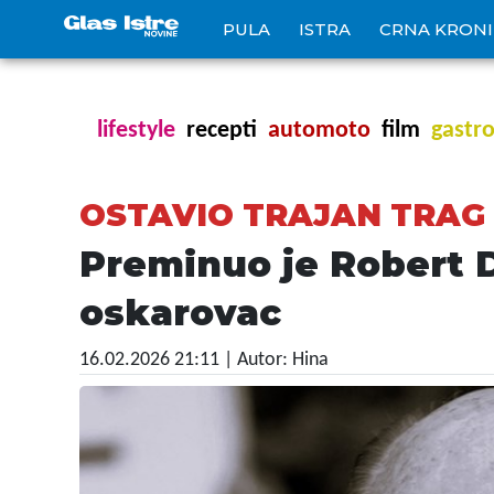
PULA
ISTRA
CRNA KRON
lifestyle
recepti
automoto
film
gastr
OSTAVIO TRAJAN TRAG
Preminuo je Robert D
oskarovac
16.02.2026 21:11
| Autor: Hina