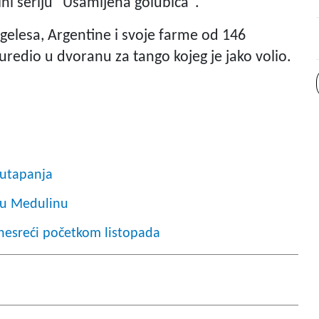
ni seriju "Usamljena golubica".
gelesa, Argentine i svoje farme od 146
euredio u dvoranu za tango kojeg je jako volio.
 utapanja
i u Medulinu
 nesreći početkom listopada