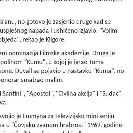
ranu, no gotovo je zasjenio druge kad se
uspješnog napada i ushićeno izjavio: "Volim
bjeda", rekao je Kilgore.
dam nominacija Filmske akademije. Druga je
ppolinom "Kumu", u kojoj je igrao Toma
leone. Duvall se pojavio u nastavku "Kuma", no
je honorar smatrao malim.
 Santini", "Apostol", "Civilna akcija" i "Sudac".
va.
svojio je Emmyna za televizijsku mini seriju
nea u "Čovjeku zvanom hrabrost" 1969. godine