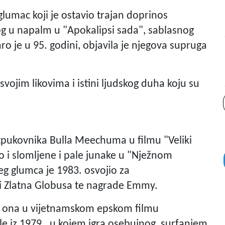
glumac koji je ostavio trajan doprinos
og u napalm u "Apokalipsi sada", sablasnog
ro je u 95. godini, objavila je njegova supruga
svojim likovima i istini ljudskog duha koju su
otpukovnika Bulla Meechuma u filmu "Veliki
ao i slomljene i pale junake u "Nježnom
eg glumca je 1983. osvojio za
tiri Zlatna Globusa te nagrade Emmy.
je ona u vijetnamskom epskom filmu
 iz 1979., u kojem igra osebujnog, surfanjem