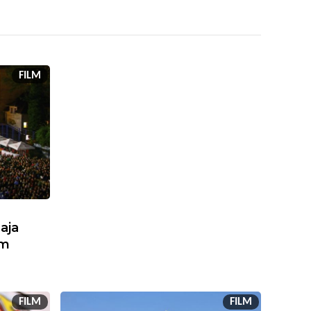
FILM
aja
lm
FILM
FILM