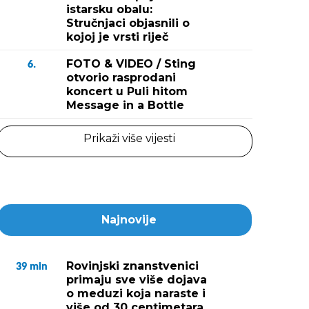
istarsku obalu:
Stručnjaci objasnili o
kojoj je vrsti riječ
FOTO & VIDEO / Sting
6.
otvorio rasprodani
koncert u Puli hitom
Message in a Bottle
Prikaži više vijesti
Najnovije
Rovinjski znanstvenici
39
min
primaju sve više dojava
o meduzi koja naraste i
više od 30 centimetara