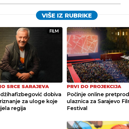
VIŠE IZ RUBRIKE
FILM
O SRCE SARAJEVA
PRVI DO PROJEKCIJA
džihafizbegović dobiva
Počinje online pretprod
priznanje za uloge koje
ulaznica za Sarajevo Fi
jela regija
Festival