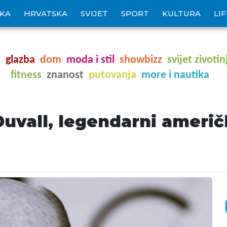
IKA
HRVATSKA
SVIJET
SPORT
KULTURA
LI
o
glazba
dom
moda i stil
showbizz
svijet zivotin
fitness
znanost
putovanja
more i nautika
uvall, legendarni američ