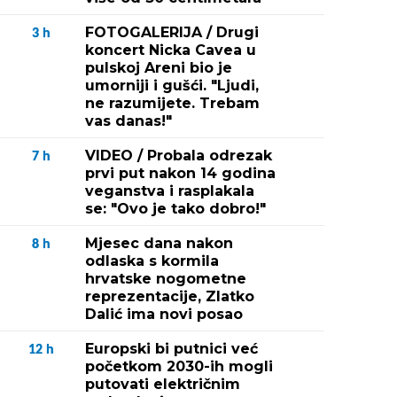
FOTOGALERIJA / Drugi
3
h
koncert Nicka Cavea u
pulskoj Areni bio je
umorniji i gušći. "Ljudi,
ne razumijete. Trebam
vas danas!"
VIDEO / Probala odrezak
7
h
prvi put nakon 14 godina
veganstva i rasplakala
se: "Ovo je tako dobro!"
Mjesec dana nakon
8
h
odlaska s kormila
hrvatske nogometne
reprezentacije, Zlatko
Dalić ima novi posao
Europski bi putnici već
12
h
početkom 2030-ih mogli
putovati električnim