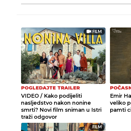
FILM
POGLEDAJTE TRAILER
POČASN
VIDEO / Kako podijeliti
Emir Ha
nasljedstvo nakon nonine
veliko 
smrti? Novi film sniman u Istri
pamti ci
traži odgovor
FILM