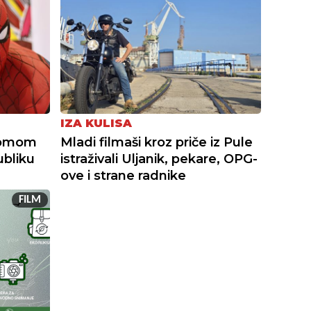
IZA KULISA
 Tomom
Mladi filmaši kroz priče iz Pule
bliku
istraživali Uljanik, pekare, OPG-
ove i strane radnike
FILM