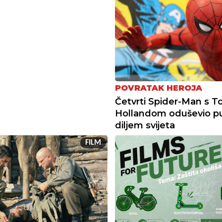
POVRATAK HEROJA
Četvrti Spider-Man s
Hollandom oduševio pu
diljem svijeta
FILM