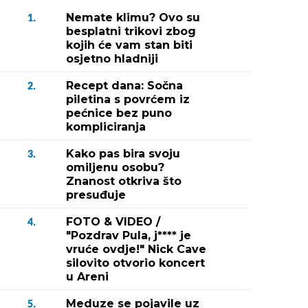
Nemate klimu? Ovo su
1.
besplatni trikovi zbog
kojih će vam stan biti
osjetno hladniji
Recept dana: Sočna
2.
piletina s povrćem iz
pećnice bez puno
kompliciranja
Kako pas bira svoju
3.
omiljenu osobu?
Znanost otkriva što
presuđuje
FOTO & VIDEO /
4.
"Pozdrav Pula, j**** je
vruće ovdje!" Nick Cave
silovito otvorio koncert
u Areni
Meduze se pojavile uz
5.