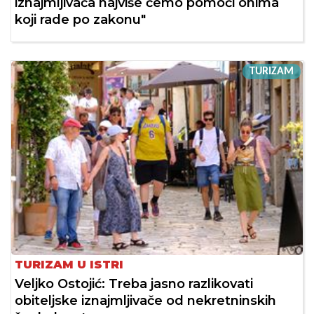
iznajmljivača najviše ćemo pomoći onima
koji rade po zakonu"
TURIZAM
TURIZAM U ISTRI
Veljko Ostojić: Treba jasno razlikovati
obiteljske iznajmljivače od nekretninskih