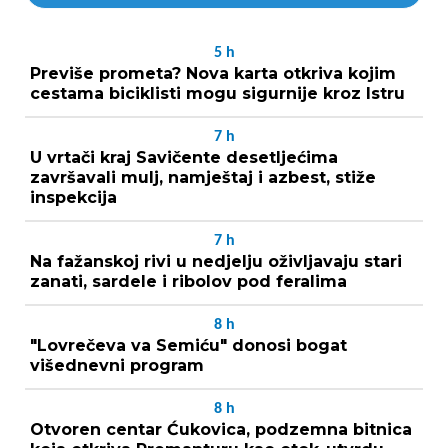
5
h
Previše prometa? Nova karta otkriva kojim
cestama biciklisti mogu sigurnije kroz Istru
7
h
U vrtači kraj Savičente desetljećima
završavali mulj, namještaj i azbest, stiže
inspekcija
7
h
Na fažanskoj rivi u nedjelju oživljavaju stari
zanati, sardele i ribolov pod feralima
8
h
"Lovrečeva va Semiću" donosi bogat
višednevni program
8
h
Otvoren centar Ćukovica, podzemna bitnica