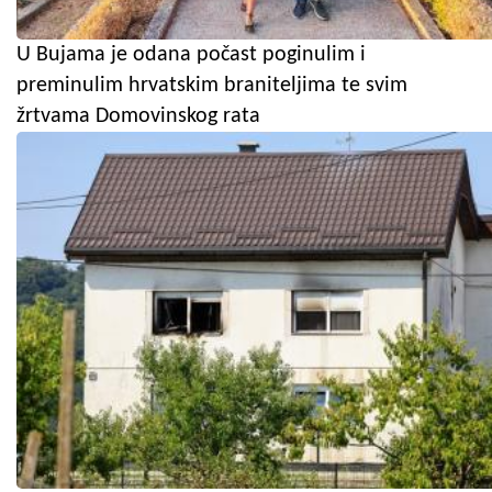
U Bujama je odana počast poginulim i
preminulim hrvatskim braniteljima te svim
žrtvama Domovinskog rata