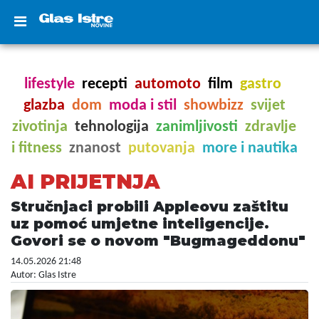
lifestyle
recepti
automoto
film
gastro
glazba
dom
moda i stil
showbizz
svijet
zivotinja
tehnologija
zanimljivosti
zdravlje
i fitness
znanost
putovanja
more i nautika
AI PRIJETNJA
Stručnjaci probili Appleovu zaštitu
uz pomoć umjetne inteligencije.
Govori se o novom "Bugmageddonu"
14.05.2026 21:48
Autor: Glas Istre