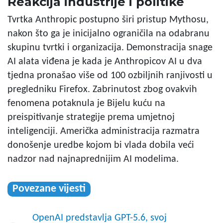
Reakcija industrije i politike
Tvrtka Anthropic postupno širi pristup Mythosu,
nakon što ga je inicijalno ograničila na odabranu
skupinu tvrtki i organizacija. Demonstracija snage
AI alata viđena je kada je Anthropicov AI u dva
tjedna pronašao više od 100 ozbiljnih ranjivosti u
pregledniku Firefox. Zabrinutost zbog ovakvih
fenomena potaknula je Bijelu kuću na
preispitivanje strategije prema umjetnoj
inteligenciji. Američka administracija razmatra
donošenje uredbe kojom bi vlada dobila veći
nadzor nad najnaprednijim AI modelima.
Povezane vijesti
OpenAI predstavlja GPT-5.6, svoj