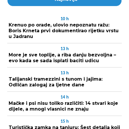
10
h
Krenuo po orade, ulovio nepoznatu ražu:
Boris Krneta prvi dokumentirao rijetku vrstu
u Jadranu
13
h
More je sve toplije, a riba danju bezvoljna –
evo kada se sada isplati baciti udicu
13
h
Talijanski tramezzini s tunom i jajima:
Odličan zalogaj za ljetne dane
14
h
Mačke i psi nisu toliko različiti: 14 stvari koje
dijele, a mnogi vlasnici ne znaju
15
h
Turistička zamka na tanjuru: Šest detalja koji