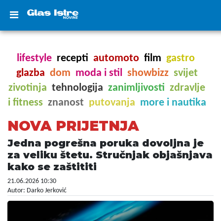
lifestyle
recepti
automoto
film
gastro
glazba
dom
moda i stil
showbizz
svijet
zivotinja
tehnologija
zanimljivosti
zdravlje
i fitness
znanost
putovanja
more i nautika
NOVA PRIJETNJA
Jedna pogrešna poruka dovoljna je
za veliku štetu. Stručnjak objašnjava
kako se zaštititi
21.06.2026 10:30
Autor: Darko Jerković