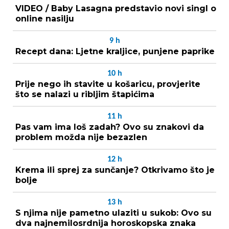
VIDEO / Baby Lasagna predstavio novi singl o
online nasilju
9
h
Recept dana: Ljetne kraljice, punjene paprike
10
h
Prije nego ih stavite u košaricu, provjerite
što se nalazi u ribljim štapićima
11
h
Pas vam ima loš zadah? Ovo su znakovi da
problem možda nije bezazlen
12
h
Krema ili sprej za sunčanje? Otkrivamo što je
bolje
13
h
S njima nije pametno ulaziti u sukob: Ovo su
dva najnemilosrdnija horoskopska znaka