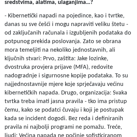
sredstvima, alatima, ulaganjima…?
- Kibernetički napadi na pojedince, kao i tvrtke,
danas su sve češći i mogu napraviti veliku štetu -
od zaključanih računala i izgubljenih podataka do
potpunog prekida poslovanja. Zato se obrana
mora temeljiti na nekoliko jednostavnih, ali
ključnih stvari: Prvo, zaštita: Jake lozinke,
dvostruka provjera prijave (MFA), redovite
nadogradnje i sigurnosne kopije podataka. To su
najjednostavnije mjere koje sprječavaju većinu
kibernetičkih napada. Drugo, organizacija: Svaka
tvrtka treba imati jasna pravila - tko ima pristup
čemu, kako se podatci čuvaju i koji je postupak
kada se incident dogodi. Bez reda i definiranih
pravila ni najbolji programi ne pomažu. Treće,
ljudi: Većina napada ne počinje sofisticiranom