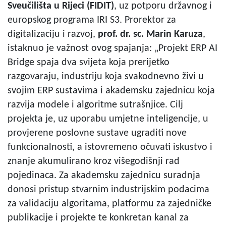
Sveučilišta u Rijeci (FIDIT)
, uz potporu državnog i
europskog programa IRI S3. Prorektor za
digitalizaciju i razvoj,
prof. dr. sc. Marin Karuza
,
istaknuo je važnost ovog spajanja: „Projekt ERP AI
Bridge spaja dva svijeta koja prerijetko
razgovaraju, industriju koja svakodnevno živi u
svojim ERP sustavima i akademsku zajednicu koja
razvija modele i algoritme sutrašnjice. Cilj
projekta je, uz uporabu umjetne inteligencije, u
provjerene poslovne sustave ugraditi nove
funkcionalnosti, a istovremeno očuvati iskustvo i
znanje akumulirano kroz višegodišnji rad
pojedinaca. Za akademsku zajednicu suradnja
donosi pristup stvarnim industrijskim podacima
za validaciju algoritama, platformu za zajedničke
publikacije i projekte te konkretan kanal za