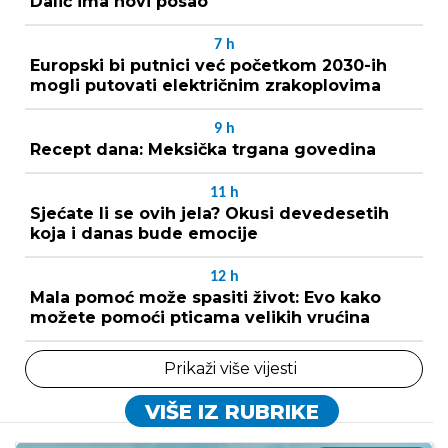
Dalić ima novi posao
7
h
Europski bi putnici već početkom 2030-ih
mogli putovati električnim zrakoplovima
9
h
Recept dana: Meksička trgana govedina
11
h
Sjećate li se ovih jela? Okusi devedesetih
koja i danas bude emocije
12
h
Mala pomoć može spasiti život: Evo kako
možete pomoći pticama velikih vrućina
Prikaži više vijesti
VIŠE IZ RUBRIKE