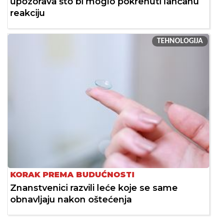
upozorava što bi moglo pokrenuti lančanu
reakciju
TEHNOLOGIJA
KORAK PREMA BUDUĆNOSTI
Znanstvenici razvili leće koje se same
obnavljaju nakon oštećenja