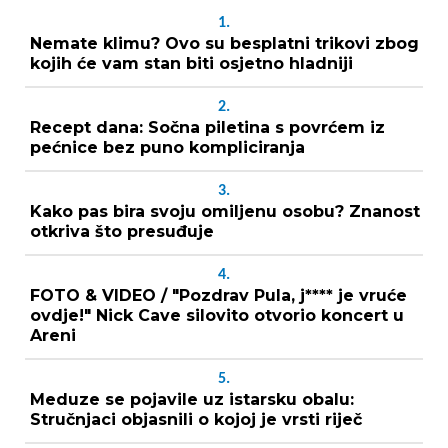
1.
Nemate klimu? Ovo su besplatni trikovi zbog
kojih će vam stan biti osjetno hladniji
2.
Recept dana: Sočna piletina s povrćem iz
pećnice bez puno kompliciranja
3.
Kako pas bira svoju omiljenu osobu? Znanost
otkriva što presuđuje
4.
FOTO & VIDEO / "Pozdrav Pula, j**** je vruće
ovdje!" Nick Cave silovito otvorio koncert u
Areni
5.
Meduze se pojavile uz istarsku obalu:
Stručnjaci objasnili o kojoj je vrsti riječ