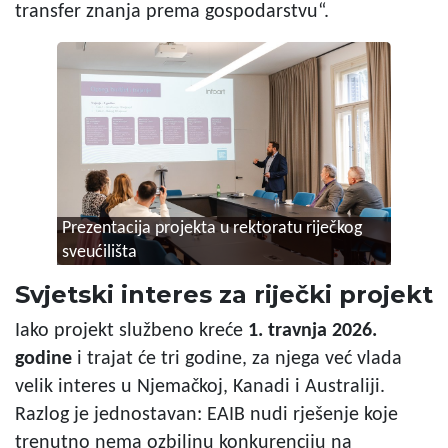
transfer znanja prema gospodarstvu“.
Prezentacija projekta u rektoratu riječkog
sveućilišta
Svjetski interes za riječki projekt
Iako projekt službeno kreće
1. travnja 2026.
godine
i trajat će tri godine, za njega već vlada
velik interes u Njemačkoj, Kanadi i Australiji.
Razlog je jednostavan: EAIB nudi rješenje koje
trenutno nema ozbiljnu konkurenciju na