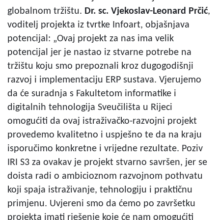
globalnom tržištu.
Dr. sc. Vjekoslav-Leonard Prčić
,
voditelj projekta iz tvrtke Infoart, objašnjava
potencijal: „Ovaj projekt za nas ima velik
potencijal jer je nastao iz stvarne potrebe na
tržištu koju smo prepoznali kroz dugogodišnji
razvoj i implementaciju ERP sustava. Vjerujemo
da će suradnja s Fakultetom informatike i
digitalnih tehnologija Sveučilišta u Rijeci
omogućiti da ovaj istraživačko-razvojni projekt
provedemo kvalitetno i uspješno te da na kraju
isporučimo konkretne i vrijedne rezultate. Poziv
IRI S3 za ovakav je projekt stvarno savršen, jer se
doista radi o ambicioznom razvojnom pothvatu
koji spaja istraživanje, tehnologiju i praktičnu
primjenu. Uvjereni smo da ćemo po završetku
projekta imati rješenje koje će nam omogućiti