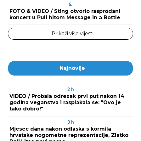
6.
FOTO & VIDEO / Sting otvorio rasprodani
koncert u Puli hitom Message in a Bottle
Prikaži više vijesti
Najnovije
2
h
VIDEO / Probala odrezak prvi put nakon 14
godina veganstva i rasplakala se: "Ovo je
tako dobro!"
3
h
Mjesec dana nakon odlaska s kormila
hrvatske nogometne reprezentacije, Zlatko