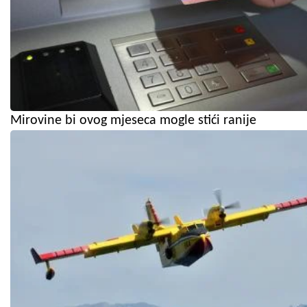
Mirovine bi ovog mjeseca mogle stići ranije