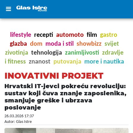
lifestyle
recepti
automoto
film
gastro
glazba
dom
moda i stil
showbizz
svijet
zivotinja
tehnologija
zanimljivosti
zdravlje
i fitness
znanost
putovanja
more i nautika
INOVATIVNI PROJEKT
Hrvatski IT-jevci pokreću revoluciju:
sustav koji čuva znanje zaposlenika,
smanjuje greške i ubrzava
poslovanje
26.03.2026 17:37
Autor: Glas Istre