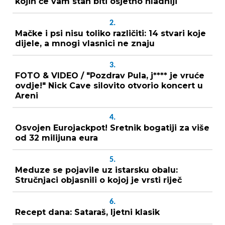
kojih će vam stan biti osjetno hladniji
2.
Mačke i psi nisu toliko različiti: 14 stvari koje
dijele, a mnogi vlasnici ne znaju
3.
FOTO & VIDEO / "Pozdrav Pula, j**** je vruće
ovdje!" Nick Cave silovito otvorio koncert u
Areni
4.
Osvojen Eurojackpot! Sretnik bogatiji za više
od 32 milijuna eura
5.
Meduze se pojavile uz istarsku obalu:
Stručnjaci objasnili o kojoj je vrsti riječ
6.
Recept dana: Sataraš, ljetni klasik