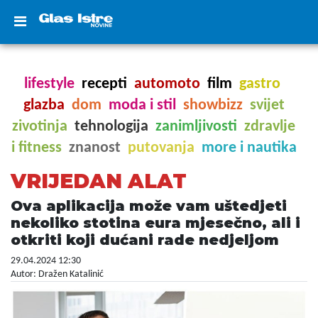
lifestyle
recepti
automoto
film
gastro
glazba
dom
moda i stil
showbizz
svijet
zivotinja
tehnologija
zanimljivosti
zdravlje
i fitness
znanost
putovanja
more i nautika
VRIJEDAN ALAT
Ova aplikacija može vam uštedjeti
nekoliko stotina eura mjesečno, ali i
otkriti koji dućani rade nedjeljom
29.04.2024 12:30
Autor: Dražen Katalinić