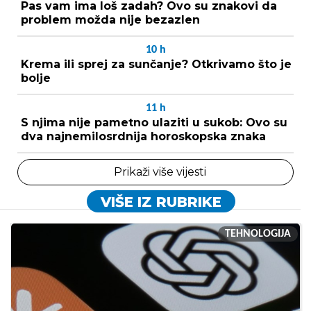
Pas vam ima loš zadah? Ovo su znakovi da
problem možda nije bezazlen
10
h
Krema ili sprej za sunčanje? Otkrivamo što je
bolje
11
h
S njima nije pametno ulaziti u sukob: Ovo su
dva najnemilosrdnija horoskopska znaka
Prikaži više vijesti
VIŠE IZ RUBRIKE
TEHNOLOGIJA