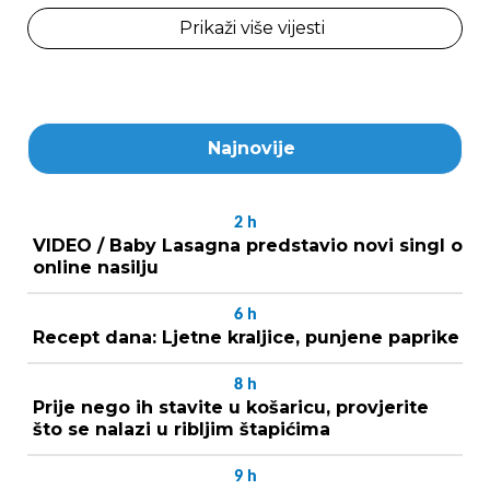
Prikaži više vijesti
Najnovije
2
h
VIDEO / Baby Lasagna predstavio novi singl o
online nasilju
6
h
Recept dana: Ljetne kraljice, punjene paprike
8
h
Prije nego ih stavite u košaricu, provjerite
što se nalazi u ribljim štapićima
9
h