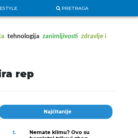
FESTYLE
PRETRAGA
ja
tehnologija
zanimljivosti
zdravlje i
ira rep
Najčitanije
Nemate klimu? Ovo su
1.