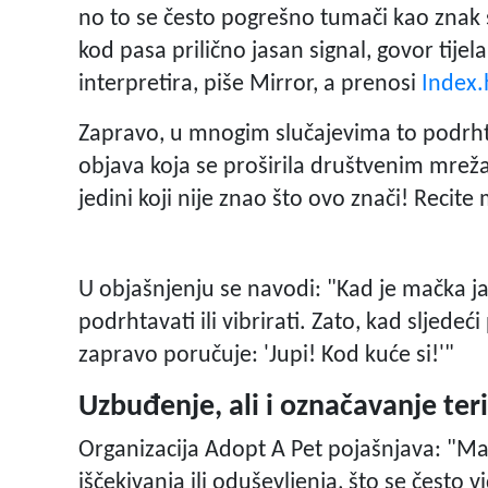
no to se često pogrešno tumači kao znak 
kod pasa prilično jasan signal, govor tijel
interpretira, piše Mirror, a prenosi
Index.
Zapravo, u mnogim slučajevima to podrhta
objava koja se proširila društvenim mre
jedini koji nije znao što ovo znači! Recite 
U objašnjenju se navodi: "Kad je mačka j
podrhtavati ili vibrirati. Zato, kad sljed
zapravo poručuje: 'Jupi! Kod kuće si!'"
Uzbuđenje, ali i označavanje teri
Organizacija Adopt A Pet pojašnjava: "Ma
iščekivanja ili oduševljenja, što se često v