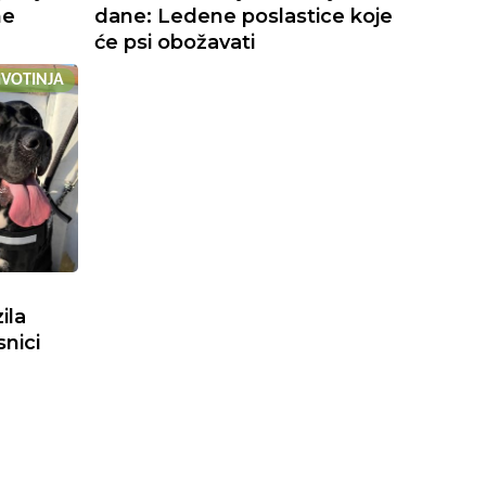
ne
dane: Ledene poslastice koje
će psi obožavati
ŽIVOTINJA
ila
snici