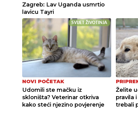
Zagreb: Lav Uganda usmrtio
lavicu Tayri
SVIJET ŽIVOTINJA
NOVI POČETAK
PRIPRE
Udomili ste mačku iz
Želite 
skloništa? Veterinar otkriva
pravila 
kako steći njezino povjerenje
trebali 