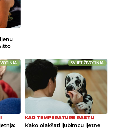
ljenu
 što
ŽIVOTINJA
SVIJET ŽIVOTINJA
I
KAD TEMPERATURE RASTU
jetnja:
Kako olakšati ljubimcu ljetne