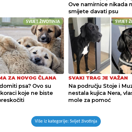
Ove namirnice nikada 
smijete davati psu
SVIJET ŽIVOTINJA
SVIJET 
MA ZA NOVOG ČLANA
SVAKI TRAG JE VAŽAN
udomiti psa? Ovo su
Na području Stoje i Muz
i koraci koje ne biste
nestala kujica Nera, vla
preskočiti
mole za pomoć
Više iz kategorije: Svijet životinja