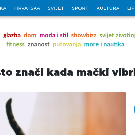
IKA
HRVATSKA
SVIJET
SPORT
KULTURA
LI
o
glazba
dom
moda i stil
showbizz
svijet zivotin
fitness
znanost
putovanja
more i nautika
što znači kada mački vibr