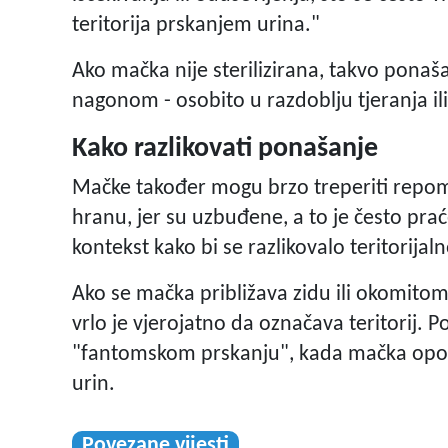
teritorija prskanjem urina."
Ako mačka nije sterilizirana, takvo ponaš
nagonom - osobito u razdoblju tjeranja ili
Kako razlikovati ponašanje
Mačke također mogu brzo treperiti repom k
hranu, jer su uzbuđene, a to je često pra
kontekst kako bi se razlikovalo teritorija
Ako se mačka približava zidu ili okomito
vrlo je vjerojatno da označava teritorij.
"fantomskom prskanju", kada mačka opona
urin.
Povezane vijesti