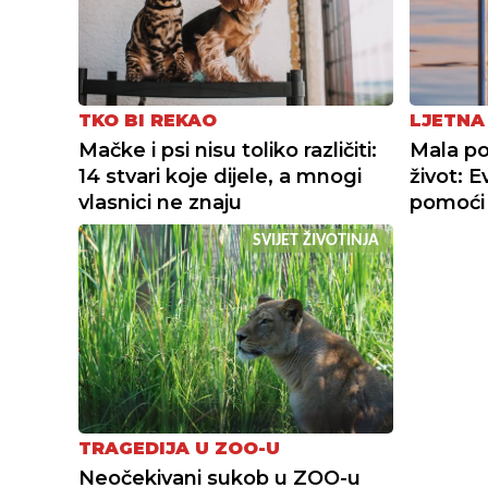
TKO BI REKAO
LJETNA
Mačke i psi nisu toliko različiti:
Mala po
14 stvari koje dijele, a mnogi
život: 
vlasnici ne znaju
pomoći 
SVIJET ŽIVOTINJA
TRAGEDIJA U ZOO-U
Neočekivani sukob u ZOO-u