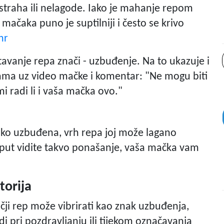
straha ili nelagode. Iako je mahanje repom
a mačaka puno je suptilniji i često se krivo
hr
vanje repa znači - uzbuđenje. Na to ukazuje i
žama uz video mačke i komentar: "Ne mogu biti
mi radi li i vaša mačka ovo."
ako uzbuđena, vrh repa joj može lagano
eći put vidite takvo ponašanje, vaša mačka vam
torija
čji rep može vibrirati kao znak uzbuđenja,
idi pri pozdravljanju ili tijekom označavanja