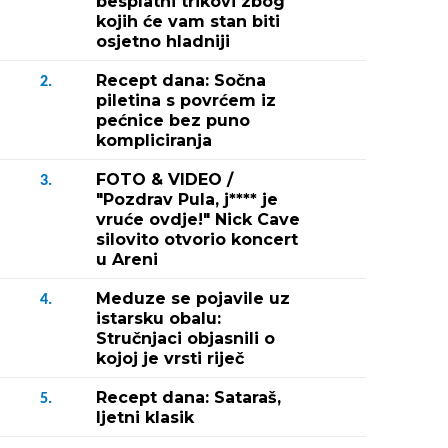
besplatni trikovi zbog
kojih će vam stan biti
osjetno hladniji
Recept dana: Sočna
2.
piletina s povrćem iz
pećnice bez puno
kompliciranja
FOTO & VIDEO /
3.
"Pozdrav Pula, j**** je
vruće ovdje!" Nick Cave
silovito otvorio koncert
u Areni
Meduze se pojavile uz
4.
istarsku obalu:
Stručnjaci objasnili o
kojoj je vrsti riječ
Recept dana: Sataraš,
5.
ljetni klasik