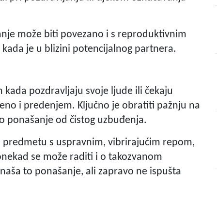
anje može biti povezano i s reproduktivnim
 kada je u blizini potencijalnog partnera.
ada pozdravljaju svoje ljude ili čekaju
ćeno i predenjem. Ključno je obratiti pažnju na
lno ponašanje od čistog uzbuđenja.
m predmetu s uspravnim, vibrirajućim repom,
 Ponekad se može raditi i o takozvanom
ša to ponašanje, ali zapravo ne ispušta