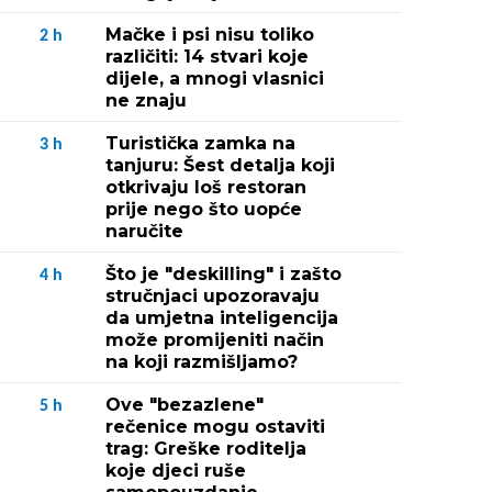
Mačke i psi nisu toliko
2
h
različiti: 14 stvari koje
dijele, a mnogi vlasnici
ne znaju
Turistička zamka na
3
h
tanjuru: Šest detalja koji
otkrivaju loš restoran
prije nego što uopće
naručite
Što je "deskilling" i zašto
4
h
stručnjaci upozoravaju
da umjetna inteligencija
može promijeniti način
na koji razmišljamo?
Ove "bezazlene"
5
h
rečenice mogu ostaviti
trag: Greške roditelja
koje djeci ruše