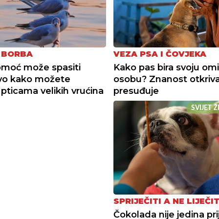
 BORBA
VEZA PSA I ČOVJEKA
moć može spasiti
Kako pas bira svoju omi
Evo kako možete
osobu? Znanost otkriva
pticama velikih vrućina
presuđuje
SVIJET 
SPRIJEČITI A NE LIJEČIT
Čokolada nije jedina pri