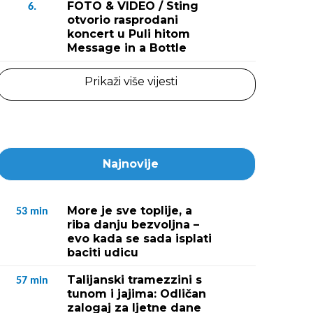
FOTO & VIDEO / Sting
6.
otvorio rasprodani
koncert u Puli hitom
Message in a Bottle
Prikaži više vijesti
Najnovije
More je sve toplije, a
53
min
riba danju bezvoljna –
evo kada se sada isplati
baciti udicu
Talijanski tramezzini s
57
min
tunom i jajima: Odličan
zalogaj za ljetne dane