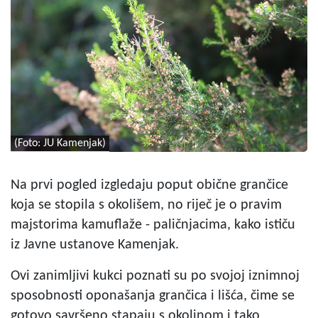
(Foto: JU Kamenjak)
Na prvi pogled izgledaju poput obične grančice
koja se stopila s okolišem, no riječ je o pravim
majstorima kamuflaže - paličnjacima, kako ističu
iz Javne ustanove Kamenjak.
Ovi zanimljivi kukci poznati su po svojoj iznimnoj
sposobnosti oponašanja grančica i lišća, čime se
gotovo savršeno stapaju s okolinom i tako