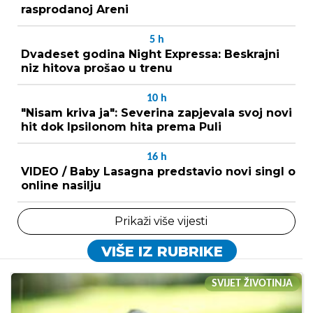
rasprodanoj Areni
5
h
Dvadeset godina Night Expressa: Beskrajni
niz hitova prošao u trenu
10
h
"Nisam kriva ja": Severina zapjevala svoj novi
hit dok Ipsilonom hita prema Puli
16
h
VIDEO / Baby Lasagna predstavio novi singl o
online nasilju
Prikaži više vijesti
VIŠE IZ RUBRIKE
SVIJET ŽIVOTINJA