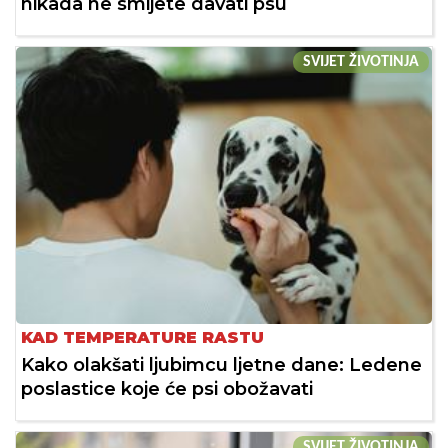
nikada ne smijete davati psu
SVIJET ŽIVOTINJA
KAD TEMPERATURE RASTU
Kako olakšati ljubimcu ljetne dane: Ledene
poslastice koje će psi obožavati
SVIJET ŽIVOTINJA