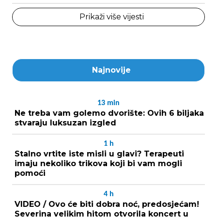
Prikaži više vijesti
Najnovije
13
min
Ne treba vam golemo dvorište: Ovih 6 biljaka
stvaraju luksuzan izgled
1
h
Stalno vrtite iste misli u glavi? Terapeuti
imaju nekoliko trikova koji bi vam mogli
pomoći
4
h
VIDEO / Ovo će biti dobra noć, predosjećam!
Severina velikim hitom otvorila koncert u