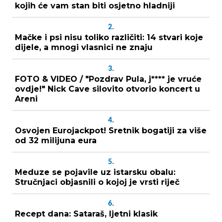
kojih će vam stan biti osjetno hladniji
2.
Mačke i psi nisu toliko različiti: 14 stvari koje
dijele, a mnogi vlasnici ne znaju
3.
FOTO & VIDEO / "Pozdrav Pula, j**** je vruće
ovdje!" Nick Cave silovito otvorio koncert u
Areni
4.
Osvojen Eurojackpot! Sretnik bogatiji za više
od 32 milijuna eura
5.
Meduze se pojavile uz istarsku obalu:
Stručnjaci objasnili o kojoj je vrsti riječ
6.
Recept dana: Sataraš, ljetni klasik