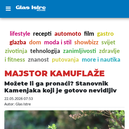
lifestyle
recepti
automoto
film
gastro
glazba
dom
moda i stil
showbizz
svijet
zivotinja
tehnologija
zanimljivosti
zdravlje
i fitness
znanost
putovanja
more i nautika
MAJSTOR KAMUFLAŽE
Možete li ga pronaći? Stanovnik
Kamenjaka koji je gotovo nevidljiv
22.05.2026 07:53
Autor: Glas Istre