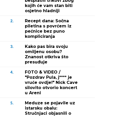
besplatni trikovi zbog
kojih će vam stan biti
osjetno hladniji
Recept dana: Sočna
2.
piletina s povrćem iz
pećnice bez puno
kompliciranja
Kako pas bira svoju
3.
omiljenu osobu?
Znanost otkriva što
presuđuje
FOTO & VIDEO /
4.
"Pozdrav Pula, j**** je
vruće ovdje!" Nick Cave
silovito otvorio koncert
u Areni
Meduze se pojavile uz
5.
istarsku obalu:
Stručnjaci objasnili o