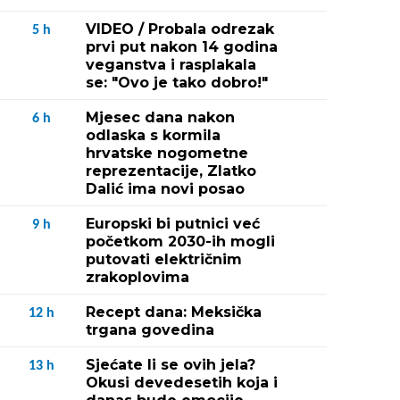
VIDEO / Probala odrezak
5
h
prvi put nakon 14 godina
veganstva i rasplakala
se: "Ovo je tako dobro!"
Mjesec dana nakon
6
h
odlaska s kormila
hrvatske nogometne
reprezentacije, Zlatko
Dalić ima novi posao
Europski bi putnici već
9
h
početkom 2030-ih mogli
putovati električnim
zrakoplovima
Recept dana: Meksička
12
h
trgana govedina
Sjećate li se ovih jela?
13
h
Okusi devedesetih koja i