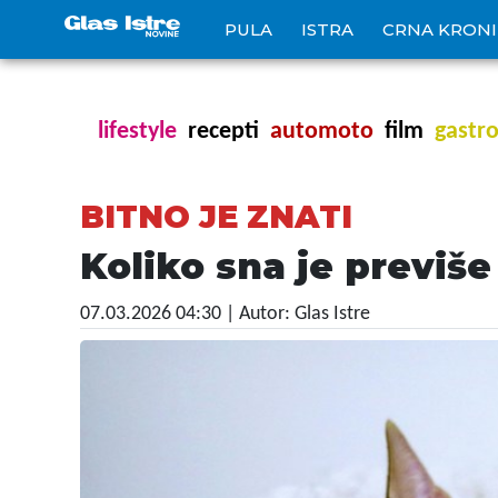
PULA
ISTRA
CRNA KRON
lifestyle
recepti
automoto
film
gastr
BITNO JE ZNATI
Koliko sna je previš
07.03.2026 04:30
| Autor: Glas Istre