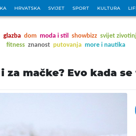
IKA
HRVATSKA
SVIJET
SPORT
KULTURA
LI
o
glazba
dom
moda i stil
showbizz
svijet zivotin
fitness
znanost
putovanja
more i nautika
e i za mačke? Evo kada se