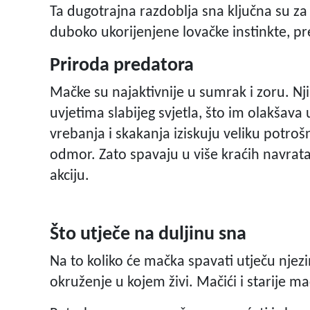
Ta dugotrajna razdoblja sna ključna su za
duboko ukorijenjene lovačke instinkte, p
Priroda predatora
Mačke su najaktivnije u sumrak i zoru. Nj
uvjetima slabijeg svjetla, što im olakšava
vrebanja i skakanja iziskuju veliku potroš
odmor. Zato spavaju u više kraćih navrata
akciju.
Što utječe na duljinu sna
Na to koliko će mačka spavati utječu nje
okruženje u kojem živi. Mačići i starije m