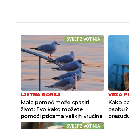
SVIJET ŽIVOTINJA
LJETNA BORBA
VEZA P
Mala pomoć može spasiti
Kako pa
život: Evo kako možete
osobu? 
pomoći pticama velikih vrućina
presuđ
SVIJET ŽIVOTINJA