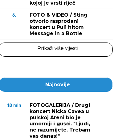
kojoj je vrsti riječ
FOTO & VIDEO / Sting
6.
otvorio rasprodani
koncert u Puli hitom
Message in a Bottle
Prikaži više vijesti
Najnovije
FOTOGALERIJA / Drugi
10
min
koncert Nicka Cavea u
pulskoj Areni bio je
umorniji i gušći. "Ljudi,
ne razumijete. Trebam
vas danas!"