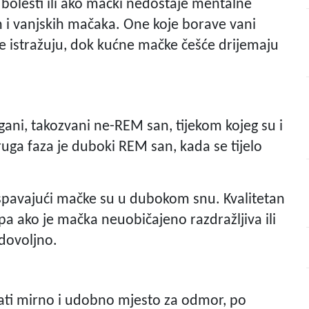
bolesti ili ako mački nedostaje mentalne
ih i vanjskih mačaka. One koje borave vani
iše istražuju, dok kućne mačke češće drijemaju
agani, takozvani ne-REM san, tijekom kojeg su i
ruga faza je duboki REM san, kada se tijelo
spavajući mačke su u dubokom snu. Kvalitetan
pa ako je mačka neuobičajeno razdražljiva ili
dovoljno.
rati mirno i udobno mjesto za odmor, po