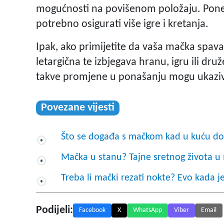
mogućnosti na povišenom položaju. Ponek
potrebno osigurati više igre i kretanja.
Ipak, ako primijetite da vaša mačka spava
letargična te izbjegava hranu, igru ili dru
takve promjene u ponašanju mogu ukaziv
Povezane vijesti
Što se događa s mačkom kad u kuću do
Mačka u stanu? Tajne sretnog života 
Treba li mački rezati nokte? Evo kada j
Podijeli:
Facebook
X
WhatsApp
Viber
Email