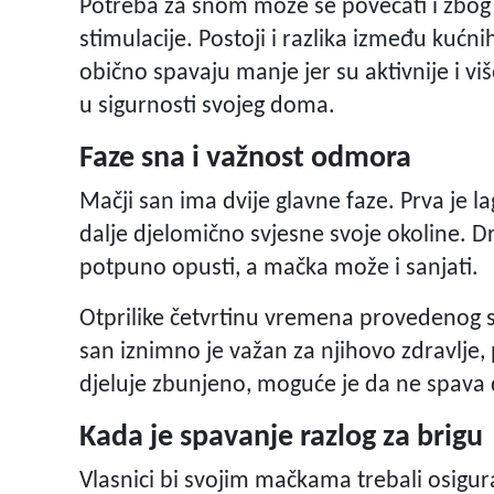
Potreba za snom može se povećati i zbog 
stimulacije. Postoji i razlika između kućn
obično spavaju manje jer su aktivnije i v
u sigurnosti svojeg doma.
Faze sna i važnost odmora
Mačji san ima dvije glavne faze. Prva je l
dalje djelomično svjesne svoje okoline. D
potpuno opusti, a mačka može i sanjati.
Otprilike četvrtinu vremena provedenog 
san iznimno je važan za njihovo zdravlje, 
djeluje zbunjeno, moguće je da ne spava 
Kada je spavanje razlog za brigu
Vlasnici bi svojim mačkama trebali osigu