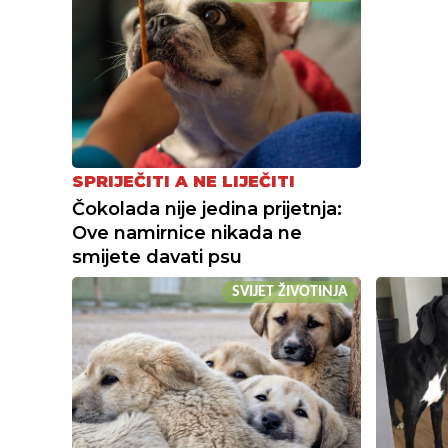
SPRIJEČITI A NE LIJEČITI
Čokolada nije jedina prijetnja:
Ove namirnice nikada ne
smijete davati psu
SVIJET ŽIVOTINJA