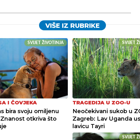
VIŠE IZ RUBRIKE
SVIJET ŽIVOTINJA
SVIJET 
SA I ČOVJEKA
TRAGEDIJA U ZOO-U
s bira svoju omiljenu
Neočekivani sukob u 
Znanost otkriva što
Zagreb: Lav Uganda us
uje
lavicu Tayri
SVIJET 