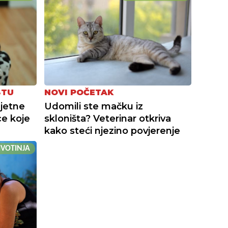
STU
NOVI POČETAK
ljetne
Udomili ste mačku iz
e koje
skloništa? Veterinar otkriva
kako steći njezino povjerenje
ŽIVOTINJA