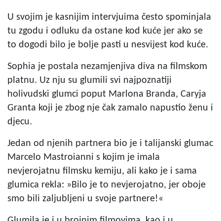
U svojim je kasnijim intervjuima često spominjala
tu zgodu i odluku da ostane kod kuće jer ako se
to dogodi bilo je bolje pasti u nesvijest kod kuće.
Sophia je postala nezamjenjiva diva na filmskom
platnu. Uz nju su glumili svi najpoznatiji
holivudski glumci poput Marlona Branda, Caryja
Granta koji je zbog nje čak zamalo napustio ženu i
djecu.
Jedan od njenih partnera bio je i talijanski glumac
Marcelo Mastroianni s kojim je imala
nevjerojatnu filmsku kemiju, ali kako je i sama
glumica rekla: »Bilo je to nevjerojatno, jer oboje
smo bili zaljubljeni u svoje partnere!«
Glumila je i u brojnim filmovima, kao i u