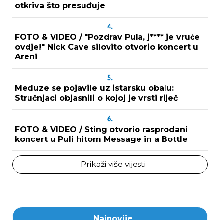
otkriva što presuđuje
4.
FOTO & VIDEO / "Pozdrav Pula, j**** je vruće
ovdje!" Nick Cave silovito otvorio koncert u
Areni
5.
Meduze se pojavile uz istarsku obalu:
Stručnjaci objasnili o kojoj je vrsti riječ
6.
FOTO & VIDEO / Sting otvorio rasprodani
koncert u Puli hitom Message in a Bottle
Prikaži više vijesti
Najnovije