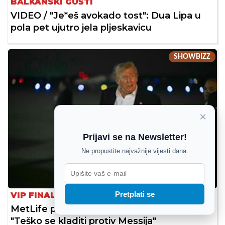
BALKANSKI GUŠTI
VIDEO / "Je*eš avokado tost": Dua Lipa u
pola pet ujutro jela pljeskavicu
SHOWBIZZ
×
Prijavi se na Newsletter!
Ne propustite najvažnije vijesti dana.
Pretplati se
VIP FINALE
MetLife prepun slavnih, Trump poručio:
"Teško se kladiti protiv Messija"