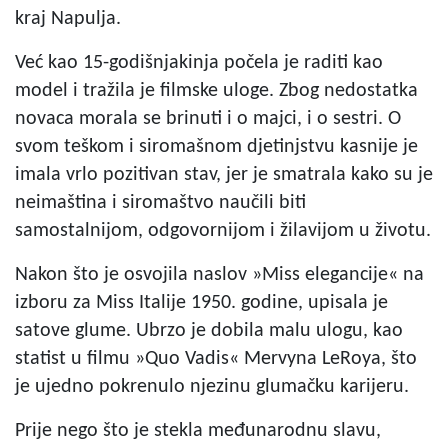
kraj Napulja.
Već kao 15-godišnjakinja počela je raditi kao
model i tražila je filmske uloge. Zbog nedostatka
novaca morala se brinuti i o majci, i o sestri. O
svom teškom i siromašnom djetinjstvu kasnije je
imala vrlo pozitivan stav, jer je smatrala kako su je
neimaština i siromaštvo naučili biti
samostalnijom, odgovornijom i žilavijom u životu.
Nakon što je osvojila naslov »Miss elegancije« na
izboru za Miss Italije 1950. godine, upisala je
satove glume. Ubrzo je dobila malu ulogu, kao
statist u filmu »Quo Vadis« Mervyna LeRoya, što
je ujedno pokrenulo njezinu glumačku karijeru.
Prije nego što je stekla međunarodnu slavu,