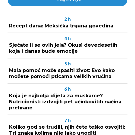
2
h
Recept dana: Meksička trgana govedina
4
h
Sjećate li se ovih jela? Okusi devedesetih
koja i danas bude emocije
5
h
Mala pomoć može spasiti život: Evo kako
možete pomoći pticama velikih vrućina
6
h
Koja je najbolja dijeta za muškarce?
Nutricionisti izdvojili pet učinkovitih načina
prehrane
7
h
Koliko god se trudili, njih ćete teško osvojiti:
Tri znaka kojima nije lako ugoditi