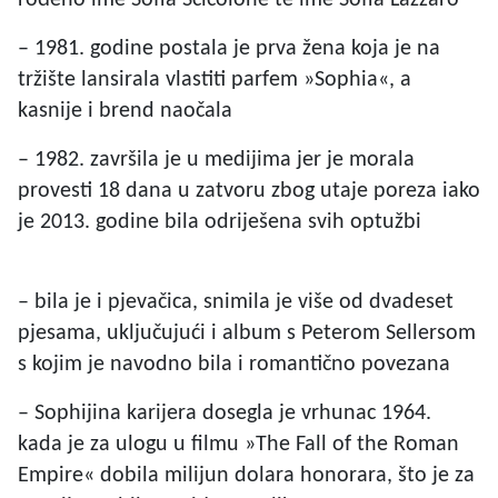
rođeno ime Sofia Scicolone te ime Sofia Lazzaro
– 1981. godine postala je prva žena koja je na
tržište lansirala vlastiti parfem »Sophia«, a
kasnije i brend naočala
– 1982. završila je u medijima jer je morala
provesti 18 dana u zatvoru zbog utaje poreza iako
je 2013. godine bila odriješena svih optužbi
– bila je i pjevačica, snimila je više od dvadeset
pjesama, uključujući i album s Peterom Sellersom
s kojim je navodno bila i romantično povezana
– Sophijina karijera dosegla je vrhunac 1964.
kada je za ulogu u filmu »The Fall of the Roman
Empire« dobila milijun dolara honorara, što je za