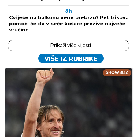
8
h
Cvijeće na balkonu vene prebrzo? Pet trikova
pomoći će da viseće košare prežive najveće
vrućine
Prikaži više vijesti
VIŠE IZ RUBRIKE
SHOWBIZZ