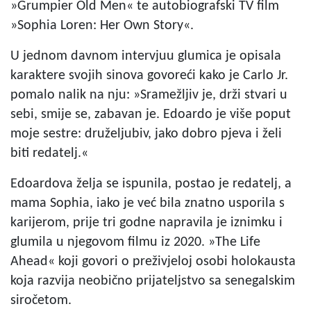
»Grumpier Old Men« te autobiografski TV film
»Sophia Loren: Her Own Story«.
U jednom davnom intervjuu glumica je opisala
karaktere svojih sinova govoreći kako je Carlo Jr.
pomalo nalik na nju: »Sramežljiv je, drži stvari u
sebi, smije se, zabavan je. Edoardo je više poput
moje sestre: druželjubiv, jako dobro pjeva i želi
biti redatelj.«
Edoardova želja se ispunila, postao je redatelj, a
mama Sophia, iako je već bila znatno usporila s
karijerom, prije tri godne napravila je iznimku i
glumila u njegovom filmu iz 2020. »The Life
Ahead« koji govori o preživjeloj osobi holokausta
koja razvija neobično prijateljstvo sa senegalskim
siročetom.