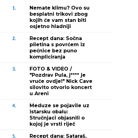
Nemate klimu? Ovo su
1.
besplatni trikovi zbog
kojih će vam stan biti
osjetno hladniji
Recept dana: Sočna
2.
piletina s povrćem iz
pećnice bez puno
kompliciranja
FOTO & VIDEO /
3.
"Pozdrav Pula, j**** je
vruće ovdje!" Nick Cave
silovito otvorio koncert
u Areni
Meduze se pojavile uz
4.
istarsku obalu:
Stručnjaci objasnili o
kojoj je vrsti riječ
Recept dana: Sataraš,
5.