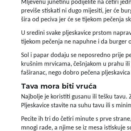
Mljevenu junetinu podijelite na četiri jedn
previše stiskati ni dugo mijesiti, jer će bu
šira od peciva jer će se tijekom pečenja sk
U sredini svake pljeskavice prstom napr
tijekom pečenja ne napuhne i da burger o
Sol i papar dodaju se neposredno prije pe
krušnim mrvicama, češnjakom u prahu ili
faširanac, nego dobro pečena pljeskavica
Tava mora biti vruća
Najbolje je koristiti gusanu ili tešku tavu.
Pljeskavice stavite na suhu tavu ili s min
Pecite ih tri do četiri minute s prve strane
mnogi rade, a njime se iz mesa istiskuje s