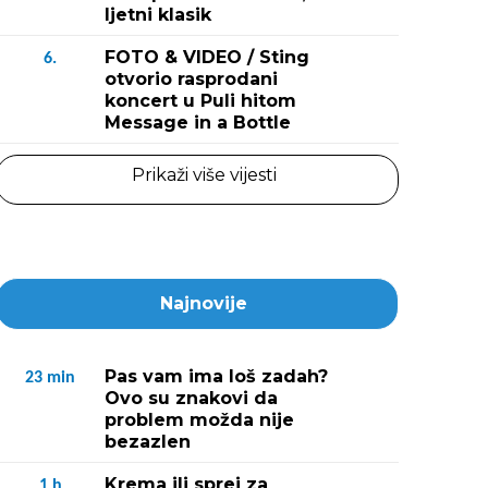
ljetni klasik
FOTO & VIDEO / Sting
6.
otvorio rasprodani
koncert u Puli hitom
Message in a Bottle
Prikaži više vijesti
Najnovije
Pas vam ima loš zadah?
23
min
Ovo su znakovi da
problem možda nije
bezazlen
Krema ili sprej za
1
h