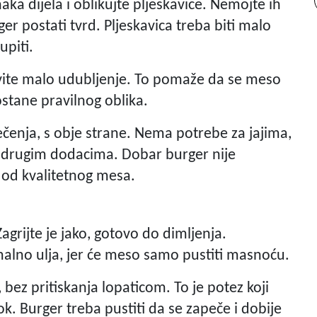
aka dijela i oblikujte pljeskavice. Nemojte ih
rger postati tvrd. Pljeskavica treba biti malo
upiti.
avite malo udubljenje. To pomaže da se meso
stane pravilnog oblika.
čenja, s obje strane. Nema potrebe za jajima,
 drugim dodacima. Dobar burger nije
 od kvalitetnog mesa.
 Zagrijte je jako, gotovo do dimljenja.
imalno ulja, jer će meso samo pustiti masnoću.
, bez pritiskanja lopaticom. To je potez koji
ok. Burger treba pustiti da se zapeče i dobije