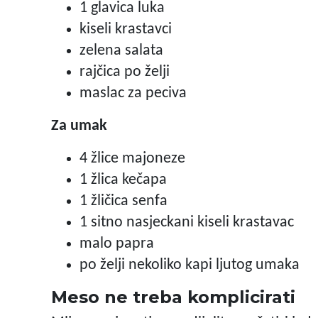
1 glavica luka
kiseli krastavci
zelena salata
rajčica po želji
maslac za peciva
Za umak
4 žlice majoneze
1 žlica kečapa
1 žličica senfa
1 sitno nasjeckani kiseli krastavac
malo papra
po želji nekoliko kapi ljutog umaka
Meso ne treba komplicirati