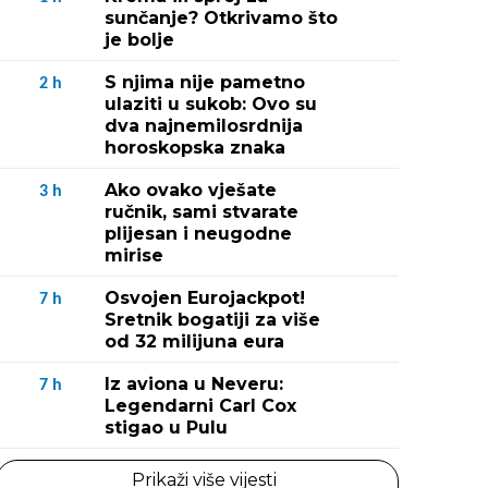
sunčanje? Otkrivamo što
je bolje
S njima nije pametno
2
h
ulaziti u sukob: Ovo su
dva najnemilosrdnija
horoskopska znaka
Ako ovako vješate
3
h
ručnik, sami stvarate
plijesan i neugodne
mirise
Osvojen Eurojackpot!
7
h
Sretnik bogatiji za više
od 32 milijuna eura
Iz aviona u Neveru:
7
h
Legendarni Carl Cox
stigao u Pulu
Prikaži više vijesti