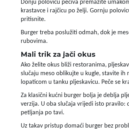
Donju polovicu peciva premažite umakom, 
krastavce i rajčicu po želji. Gornju polo
pritisnite.
Burger treba poslužiti odmah, dok je meso
rubovima.
Mali trik za jači okus
Ako želite okus bliži restoranima, pljesk
slučaju meso oblikujte u kugle, stavite ih
lopaticom u tanku pljeskavicu. Peče se kra
Za klasični kućni burger bolja je deblja p
verzija. U oba slučaja vrijedi isto pravil
petljanja po tavi.
Uz takav pristup domaći burger bez pro