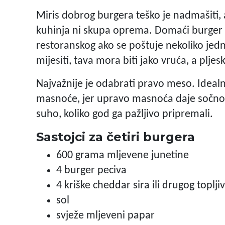
Miris dobrog burgera teško je nadmašiti, 
kuhinja ni skupa oprema. Domaći burger mož
restoranskog ako se poštuje nekoliko jedn
mijesiti, tava mora biti jako vruća, a plje
Najvažnije je odabrati pravo meso. Idealn
masnoće, jer upravo masnoća daje sočnos
suho, koliko god ga pažljivo pripremali.
Sastojci za četiri burgera
600 grama mljevene junetine
4 burger peciva
4 kriške cheddar sira ili drugog toplji
sol
svježe mljeveni papar