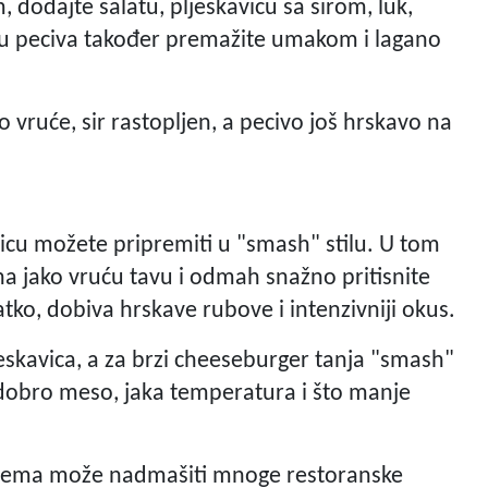
dodajte salatu, pljeskavicu sa sirom, luk,
vicu peciva također premažite umakom i lagano
 vruće, sir rastopljen, a pecivo još hrskavo na
avicu možete pripremiti u "smash" stilu. U tom
 na jako vruću tavu i odmah snažno pritisnite
tko, dobiva hrskave rubove i intenzivniji okus.
ljeskavica, a za brzi cheeseburger tanja "smash"
o: dobro meso, jaka temperatura i što manje
blema može nadmašiti mnoge restoranske