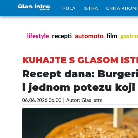
PULA
ISTRA
CRNA KRON
lifestyle
recepti
automoto
film
gastr
KUHAJTE S GLASOM IST
Recept dana: Burgeri 
i jednom potezu koj
06.06.2026 06:00
| Autor: Glas Istre