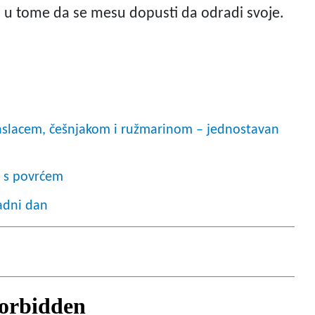
go u tome da se mesu dopusti da odradi svoje.
maslacem, češnjakom i ružmarinom – jednostavan
i s povrćem
adni dan