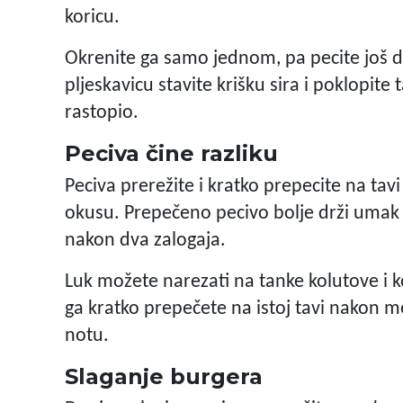
koricu.
Okrenite ga samo jednom, pa pecite još dv
pljeskavicu stavite krišku sira i poklopite 
rastopio.
Peciva čine razliku
Peciva prerežite i kratko prepecite na tav
okusu. Prepečeno pecivo bolje drži umak 
nakon dva zalogaja.
Luk možete narezati na tanke kolutove i kori
ga kratko prepečete na istoj tavi nakon me
notu.
Slaganje burgera