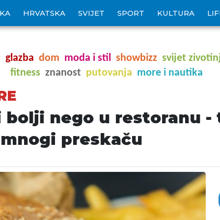
IKA
HRVATSKA
SVIJET
SPORT
KULTURA
LI
o
glazba
dom
moda i stil
showbizz
svijet zivotin
fitness
znanost
putovanja
more i nautika
RE
bolji nego u restoranu - 
i mnogi preskaču