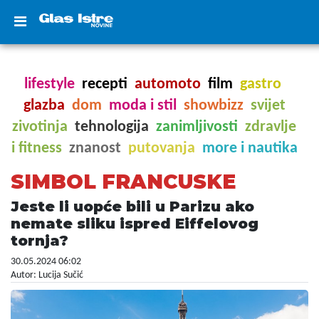
lifestyle
recepti
automoto
film
gastro
glazba
dom
moda i stil
showbizz
svijet
zivotinja
tehnologija
zanimljivosti
zdravlje
i fitness
znanost
putovanja
more i nautika
SIMBOL FRANCUSKE
Jeste li uopće bili u Parizu ako
nemate sliku ispred Eiffelovog
tornja?
30.05.2024 06:02
Autor: Lucija Sučić