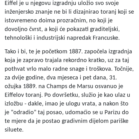
Eiffel je u njegovu izgradnju uložio svo svoje
inženjersko znanje ne bi li dizajnirao toranj koji se
istovremeno doima prozračnim, no koji je
dovoljno čvrst, a koji će pokazati graditeljski,
tehnološki i industrijski napredak Francuske.
Tako i bi, te je početkom 1887. započela izgradnja
koja je zapravo trajala rekordno kratko, uz za taj
pothvat vrlo malo radne snage i troškova. Točnije,
za dvije godine, dva mjeseca i pet dana, 31.
ožujka 1889. na Champs de Marsu osvanuo je
Eiffelov toranj. Po dovršetku, služio je kao ulaz u
izložbu - dakle, imao je ulogu vrata, a nakon što
je "odradio" taj posao, udomaćio se u Parizu do
te mjere da je postao gradivnim dijelom pariške
siluete.