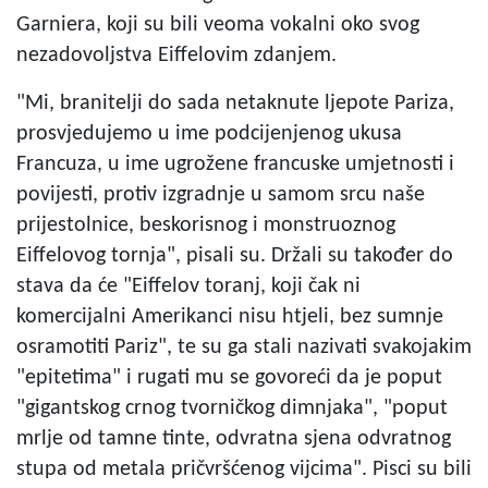
Garniera, koji su bili veoma vokalni oko svog
nezadovoljstva Eiffelovim zdanjem.
"Mi, branitelji do sada netaknute ljepote Pariza,
prosvjedujemo u ime podcijenjenog ukusa
Francuza, u ime ugrožene francuske umjetnosti i
povijesti, protiv izgradnje u samom srcu naše
prijestolnice, beskorisnog i monstruoznog
Eiffelovog tornja", pisali su. Držali su također do
stava da će "Eiffelov toranj, koji čak ni
komercijalni Amerikanci nisu htjeli, bez sumnje
osramotiti Pariz", te su ga stali nazivati svakojakim
"epitetima" i rugati mu se govoreći da je poput
"gigantskog crnog tvorničkog dimnjaka", "poput
mrlje od tamne tinte, odvratna sjena odvratnog
stupa od metala pričvršćenog vijcima". Pisci su bili