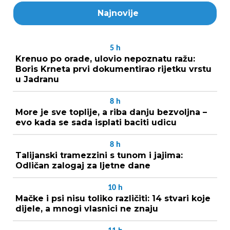
Najnovije
5
h
Krenuo po orade, ulovio nepoznatu ražu:
Boris Krneta prvi dokumentirao rijetku vrstu
u Jadranu
8
h
More je sve toplije, a riba danju bezvoljna –
evo kada se sada isplati baciti udicu
8
h
Talijanski tramezzini s tunom i jajima:
Odličan zalogaj za ljetne dane
10
h
Mačke i psi nisu toliko različiti: 14 stvari koje
dijele, a mnogi vlasnici ne znaju