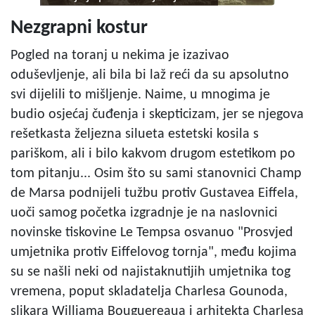
Nezgrapni kostur
Pogled na toranj u nekima je izazivao
oduševljenje, ali bila bi laž reći da su apsolutno
svi dijelili to mišljenje. Naime, u mnogima je
budio osjećaj čuđenja i skepticizam, jer se njegova
rešetkasta željezna silueta estetski kosila s
pariškom, ali i bilo kakvom drugom estetikom po
tom pitanju... Osim što su sami stanovnici Champ
de Marsa podnijeli tužbu protiv Gustavea Eiffela,
uoči samog početka izgradnje je na naslovnici
novinske tiskovine Le Tempsa osvanuo "Prosvjed
umjetnika protiv Eiffelovog tornja", među kojima
su se našli neki od najistaknutijih umjetnika tog
vremena, poput skladatelja Charlesa Gounoda,
slikara Williama Bouguereaua i arhitekta Charlesa