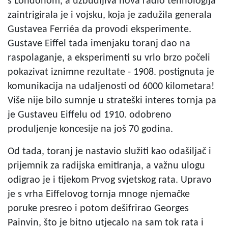
s Londonom, a uzbudljiva nova radio tehnologija
zaintrigirala je i vojsku, koja je zadužila generala
Gustavea Ferriéa da provodi eksperimente.
Gustave Eiffel tada imenjaku toranj dao na
raspolaganje, a eksperimenti su vrlo brzo počeli
pokazivat iznimne rezultate - 1908. postignuta je
komunikacija na udaljenosti od 6000 kilometara!
Više nije bilo sumnje u strateški interes tornja pa
je Gustaveu Eiffelu od 1910. odobreno
produljenje koncesije na još 70 godina.
Od tada, toranj je nastavio služiti kao odašiljač i
prijemnik za radijska emitiranja, a važnu ulogu
odigrao je i tijekom Prvog svjetskog rata. Upravo
je s vrha Eiffelovog tornja mnoge njemačke
poruke presreo i potom dešifrirao Georges
Painvin, što je bitno utjecalo na sam tok rata i