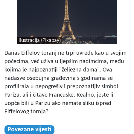
Ilustracija (Pixabay)
Danas Eiffelov toranj ne trpi uvrede kao u svojim
počecima, već uživa u ljepšim nadimcima, među
kojima je najpoznatiji "željezna dama". Ova
nadasve osebujna građevina s godinama se
profilirala u nepogrešiv i prepoznatljiv simbol
Pariza, ali i čitave Francuske. Realno, jeste li
uopće bili u Parizu ako nemate sliku ispred
Eiffelovog tornja?
Povezane vijesti