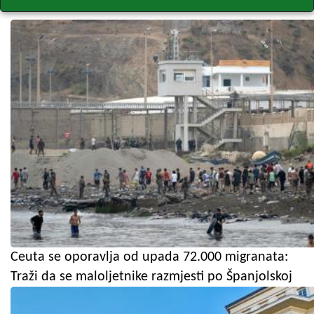
Ceuta se oporavlja od upada 72.000 migranata:
Traži da se maloljetnike razmjesti po Španjolskoj