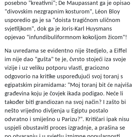
posebno "kreativni"; De Maupassant ga je opisao
"divovskim nezgrapnim kosturom", Léon Bloy
usporedio ga je sa "doista tragičnom uličnom
svjetiljkom", dok ga je Joris-Karl Huysmans
opjevao "infundibuliformnom kokošjom žicom"!
Na uvredama se evidentno nije štedjelo, a Eiffel
im nije dao "gušta" te je, čvrsto stojeći iza svoje
vizije i uz veliku potporu vlasti, graciozno
odgovorio na kritike uspoređujući svoj toranj s
egipatskim piramidama: "Moj toranj bit će najviša
građevina koju je čovjek ikada podigao. Neće li
također biti grandiozan na svoj način? I zašto bi
nešto vrijedno divljenja u Egiptu postalo
odvratno i smiješno u Parizu?". Kritičari ipak nisu
uspjeli obustaviti proces izgradnje, a prašina se
po otvaranju i u svjetlu iznimne popularnosti