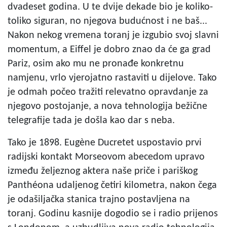
dvadeset godina. U te dvije dekade bio je koliko-
toliko siguran, no njegova budućnost i ne baš...
Nakon nekog vremena toranj je izgubio svoj slavni
momentum, a Eiffel je dobro znao da će ga grad
Pariz, osim ako mu ne pronađe konkretnu
namjenu, vrlo vjerojatno rastaviti u dijelove. Tako
je odmah počeo tražiti relevatno opravdanje za
njegovo postojanje, a nova tehnologija bežične
telegrafije tada je došla kao dar s neba.
Tako je 1898. Eugène Ducretet uspostavio prvi
radijski kontakt Morseovom abecedom upravo
između željeznog aktera naše priče i pariškog
Panthéona udaljenog četiri kilometra, nakon čega
je odašiljačka stanica trajno postavljena na
toranj. Godinu kasnije dogodio se i radio prijenos