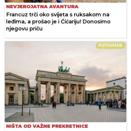
NEVJEROJATNA AVANTURA
Francuz trči oko svijeta s ruksakom na
leđima, a prošao je i Ćićariju! Donosimo
njegovu priču
PUTOVANJA
NIŠTA OD VAŽNE PREKRETNICE