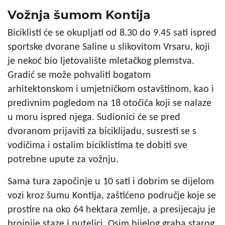
Vožnja šumom Kontija
Biciklisti će se okupljati od 8.30 do 9.45 sati ispred
sportske dvorane Saline u slikovitom Vrsaru, koji
je nekoć bio ljetovalište mletačkog plemstva.
Gradić se može pohvaliti bogatom
arhitektonskom i umjetničkom ostavštinom, kao i
predivnim pogledom na 18 otočića koji se nalaze
u moru ispred njega. Sudionici će se pred
dvoranom prijaviti za biciklijadu, susresti se s
vodičima i ostalim biciklistima te dobiti sve
potrebne upute za vožnju.
Sama tura započinje u 10 sati i dobrim se dijelom
vozi kroz šumu Kontija, zaštićeno područje koje se
prostire na oko 64 hektara zemlje, a presijecaju je
brojnije staze i puteljci. Osim bijelog graba starog