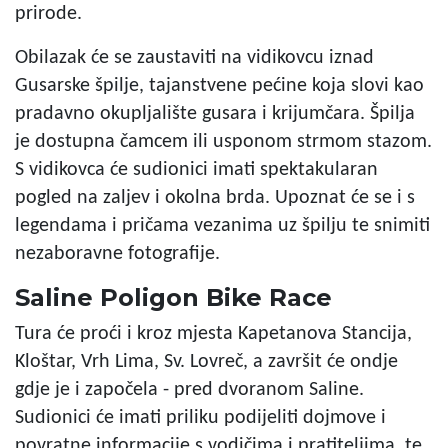
prirode.
Obilazak će se zaustaviti na vidikovcu iznad
Gusarske špilje, tajanstvene pećine koja slovi kao
pradavno okupljalište gusara i krijumčara. Špilja
je dostupna čamcem ili usponom strmom stazom.
S vidikovca će sudionici imati spektakularan
pogled na zaljev i okolna brda. Upoznat će se i s
legendama i pričama vezanima uz špilju te snimiti
nezaboravne fotografije.
Saline Poligon Bike Race
Tura će proći i kroz mjesta Kapetanova Stancija,
Kloštar, Vrh Lima, Sv. Lovreč, a završit će ondje
gdje je i započela - pred dvoranom Saline.
Sudionici će imati priliku podijeliti dojmove i
povratne informacije s vodičima i pratiteljima, te