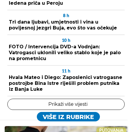
ledena priča u Peroju
8
h
Tri dana ljubavi, umjetnosti i vina u
povijesnoj jezgri Buja, evo što vas očekuje
10
h
FOTO / Intervencija DVD-a Vodnjan:
Vatrogasci uklonili veliko stablo koje je palo
na prometnicu
11
h
Hvala Mateo i Diego: Zaposlenici vatrogasne
postrojbe Bina Istre riješili problem putnika
iz Banja Luke
Prikaži više vijesti
VIŠE IZ RUBRIKE
PUTOVANJA