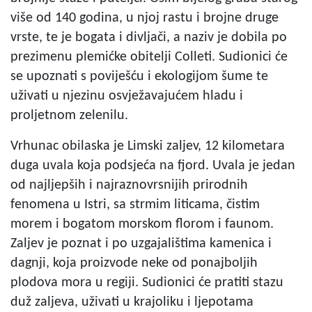
više od 140 godina, u njoj rastu i brojne druge
vrste, te je bogata i divljači, a naziv je dobila po
prezimenu plemićke obitelji Colleti. Sudionici će
se upoznati s poviješću i ekologijom šume te
uživati u njezinu osvježavajućem hladu i
proljetnom zelenilu.
Vrhunac obilaska je Limski zaljev, 12 kilometara
duga uvala koja podsjeća na fjord. Uvala je jedan
od najljepših i najraznovrsnijih prirodnih
fenomena u Istri, sa strmim liticama, čistim
morem i bogatom morskom florom i faunom.
Zaljev je poznat i po uzgajalištima kamenica i
dagnji, koja proizvode neke od ponajboljih
plodova mora u regiji. Sudionici će pratiti stazu
duž zaljeva, uživati u krajoliku i ljepotama