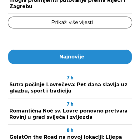
mogla promijeniti putovanje prema Rijeci i
Zagrebu
Prikaži više vijesti
Najnovije
7
h
Sutra počinje Lovrečeva: Pet dana slavlja uz
glazbu, sport i tradiciju
7
h
Romantična Noć sv. Lovre ponovno pretvara
Rovinj u grad svijeća i zvijezda
8
h
GelatOn the Road na novoj lokaciji: Lijepa