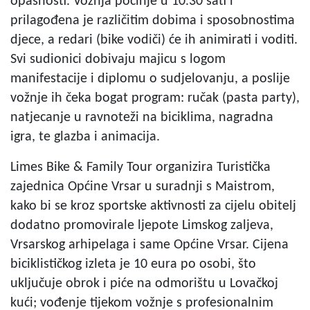
opasnosti. Vožnja počinje u 10.30 sati i
prilagođena je različitim dobima i sposobnostima
djece, a redari (bike vodiči) će ih animirati i voditi.
Svi sudionici dobivaju majicu s logom
manifestacije i diplomu o sudjelovanju, a poslije
vožnje ih čeka bogat program: ručak (pasta party),
natjecanje u ravnoteži na biciklima, nagradna
igra, te glazba i animacija.
Limes Bike & Family Tour organizira Turistička
zajednica Općine Vrsar u suradnji s Maistrom,
kako bi se kroz sportske aktivnosti za cijelu obitelj
dodatno promovirale ljepote Limskog zaljeva,
Vrsarskog arhipelaga i same Općine Vrsar. Cijena
biciklističkog izleta je 10 eura po osobi, što
uključuje obrok i piće na odmorištu u Lovačkoj
kući; vođenje tijekom vožnje s profesionalnim