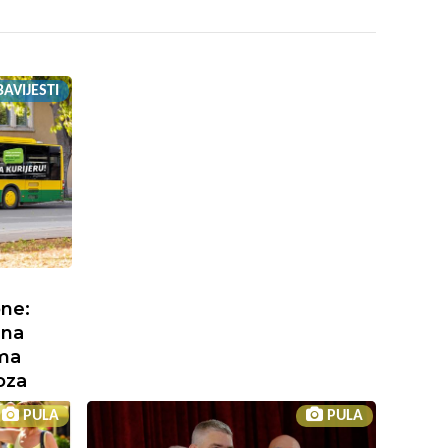
AVIJESTI
one:
 na
ama
oza
PULA
PULA