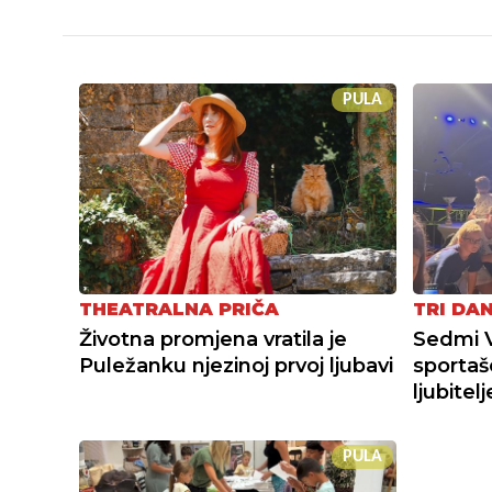
PULA
THEATRALNA PRIČA
TRI DA
Životna promjena vratila je
Sedmi 
Puležanku njezinoj prvoj ljubavi
sportaš
ljubitel
PULA