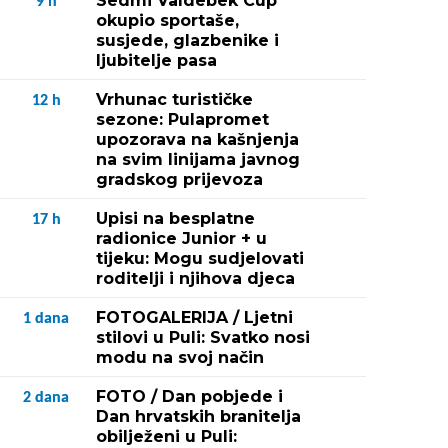
Sedmi Valdebek Cup
9
h
okupio sportaše,
susjede, glazbenike i
ljubitelje pasa
Vrhunac turističke
12
h
sezone: Pulapromet
upozorava na kašnjenja
na svim linijama javnog
gradskog prijevoza
Upisi na besplatne
17
h
radionice Junior + u
tijeku: Mogu sudjelovati
roditelji i njihova djeca
FOTOGALERIJA / Ljetni
1
dana
stilovi u Puli: Svatko nosi
modu na svoj način
FOTO / Dan pobjede i
2
dana
Dan hrvatskih branitelja
obilježeni u Puli: