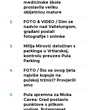
medicinske škole
proslavila veliku
obljetnicu mature
FOTO & VIDEO / Dim se
2.
nadvio nad Vallelungom,
građani poslali
fotografije i snimke
Milija Mirović deložiran s
3.
parkinga u Vrtlarskoj,
kontrolu preuzeo Pula
Parking
FOTO / Što se ovog ljeta
4.
najviše kupuje na
pulskoj tržnici? Provjerili
smo
Pula spremna za Nicka
5.
Cavea: Grad postavio
Fotografija 2 / 1
punktove s pitkom
Otvorenje Harvey Normana (sni
vodom, Pulapromet