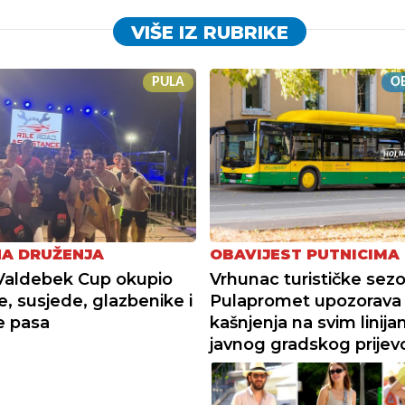
VIŠE IZ RUBRIKE
PULA
OB
NA DRUŽENJA
OBAVIJEST PUTNICIMA
Valdebek Cup okupio
Vrhunac turističke sez
e, susjede, glazbenike i
Pulapromet upozorava
je pasa
kašnjenja na svim linij
javnog gradskog prijev