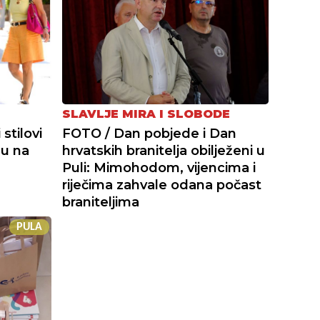
SLAVLJE MIRA I SLOBODE
stilovi
FOTO / Dan pobjede i Dan
du na
hrvatskih branitelja obilježeni u
Puli: Mimohodom, vijencima i
riječima zahvale odana počast
braniteljima
PULA