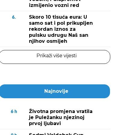
izmijenio vozni red
Skoro 10 tisuća eura: U
6.
samo sat i pol prikupljen
rekordan iznos za
pulsku udrugu Naš san
njihov osmijeh
Prikaži više vijesti
Najnovije
Životna promjena vratila
6
h
je Puležanku njezinoj
prvoj ljubavi