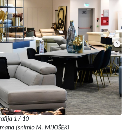
afija 1 / 10
rmana (snimio M. MIJOŠEK)