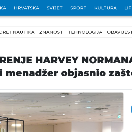
IKA
HRVATSKA
SVIJET
SPORT
KULTURA
LI
ORE I NAUTIKA
ZNANOST
TEHNOLOGIJA
OBAVIJEST
ORENJE HARVEY NORMANA:
i menadžer objasnio zašto