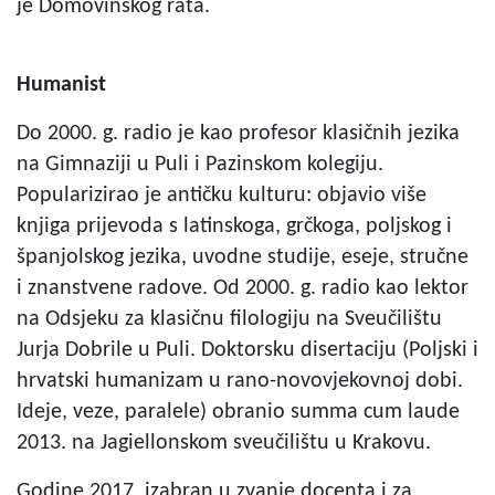
je Domovinskog rata.
Humanist
Do 2000. g. radio je kao profesor klasičnih jezika
na Gimnaziji u Puli i Pazinskom kolegiju.
Popularizirao je antičku kulturu: objavio više
knjiga prijevoda s latinskoga, grčkoga, poljskog i
španjolskog jezika, uvodne studije, eseje, stručne
i znanstvene radove. Od 2000. g. radio kao lektor
na Odsjeku za klasičnu filologiju na Sveučilištu
Jurja Dobrile u Puli. Doktorsku disertaciju (Poljski i
hrvatski humanizam u rano-novovjekovnoj dobi.
Ideje, veze, paralele) obranio summa cum laude
2013. na Jagiellonskom sveučilištu u Krakovu.
Godine 2017. izabran u zvanje docenta i za