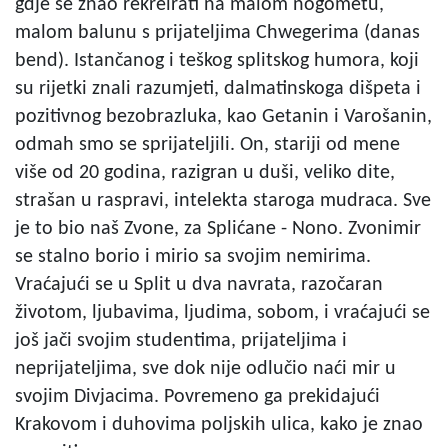
gdje se znao rekreirati na malom nogometu,
malom balunu s prijateljima Chwegerima (danas
bend). Istančanog i teškog splitskog humora, koji
su rijetki znali razumjeti, dalmatinskoga dišpeta i
pozitivnog bezobrazluka, kao Getanin i Varošanin,
odmah smo se sprijateljili. On, stariji od mene
više od 20 godina, razigran u duši, veliko dite,
strašan u raspravi, intelekta staroga mudraca. Sve
je to bio naš Zvone, za Splićane - Nono. Zvonimir
se stalno borio i mirio sa svojim nemirima.
Vraćajući se u Split u dva navrata, razočaran
životom, ljubavima, ljudima, sobom, i vraćajući se
još jači svojim studentima, prijateljima i
neprijateljima, sve dok nije odlučio naći mir u
svojim Divjacima. Povremeno ga prekidajući
Krakovom i duhovima poljskih ulica, kako je znao