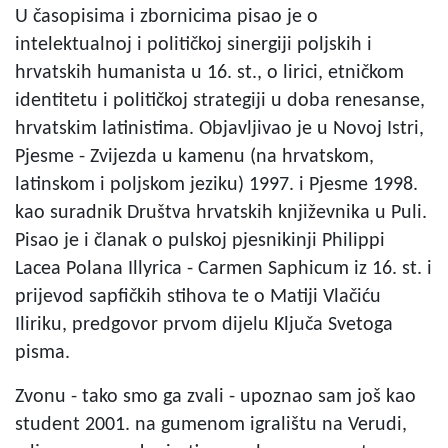
U časopisima i zbornicima pisao je o
intelektualnoj i političkoj sinergiji poljskih i
hrvatskih humanista u 16. st., o lirici, etničkom
identitetu i političkoj strategiji u doba renesanse,
hrvatskim latinistima. Objavljivao je u Novoj Istri,
Pjesme - Zvijezda u kamenu (na hrvatskom,
latinskom i poljskom jeziku) 1997. i Pjesme 1998.
kao suradnik Društva hrvatskih književnika u Puli.
Pisao je i članak o pulskoj pjesnikinji Philippi
Lacea Polana Illyrica - Carmen Saphicum iz 16. st. i
prijevod sapfičkih stihova te o Matiji Vlačiću
Iliriku, predgovor prvom dijelu Ključa Svetoga
pisma.
Zvonu - tako smo ga zvali - upoznao sam još kao
student 2001. na gumenom igralištu na Verudi,