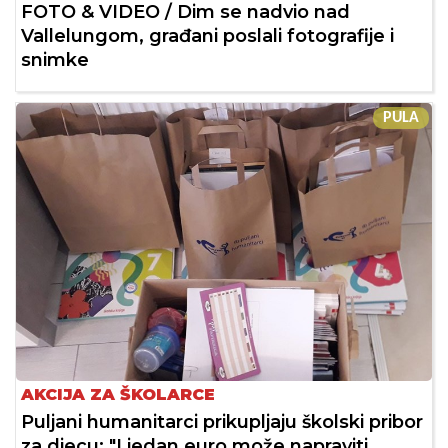
FOTO & VIDEO / Dim se nadvio nad
Vallelungom, građani poslali fotografije i
snimke
PULA
AKCIJA ZA ŠKOLARCE
Puljani humanitarci prikupljaju školski pribor
za djecu: "I jedan euro može napraviti