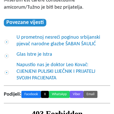
Miserum est carere consuetudine
amicorum/Tužno je biti bez prijatelja.
Povezane vijesti
U prometnoj nesreći poginuo srbijanski
pjevač narodne glazbe ŠABAN ŠAULIĆ
Glas Istre je Istra
Napustio nas je doktor Leo Kovač:
CIJENJENI PULJSKI LIJEČNIK I PRIJATELJ
SVOJIH PACIJENATA
Podijeli:
Facebook
X
WhatsApp
Viber
Email