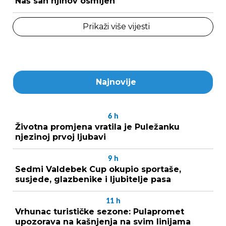
Naš san njihov osmijeh
Prikaži više vijesti
Najnovije
6
h
Životna promjena vratila je Puležanku
njezinoj prvoj ljubavi
9
h
Sedmi Valdebek Cup okupio sportaše,
susjede, glazbenike i ljubitelje pasa
11
h
Vrhunac turističke sezone: Pulapromet
upozorava na kašnjenja na svim linijama