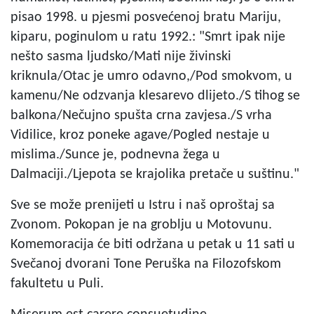
pisao 1998. u pjesmi posvećenoj bratu Mariju,
kiparu, poginulom u ratu 1992.: "Smrt ipak nije
nešto sasma ljudsko/Mati nije živinski
kriknula/Otac je umro odavno,/Pod smokvom, u
kamenu/Ne odzvanja klesarevo dlijeto./S tihog se
balkona/Nečujno spušta crna zavjesa./S vrha
Vidilice, kroz poneke agave/Pogled nestaje u
mislima./Sunce je, podnevna žega u
Dalmaciji./Ljepota se krajolika pretače u suštinu."
Sve se može prenijeti u Istru i naš oproštaj sa
Zvonom. Pokopan je na groblju u Motovunu.
Komemoracija će biti održana u petak u 11 sati u
Svečanoj dvorani Tone Peruška na Filozofskom
fakultetu u Puli.