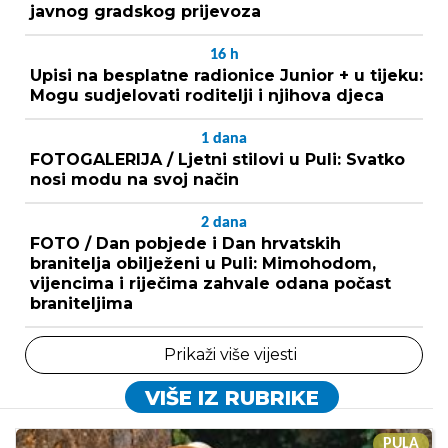
javnog gradskog prijevoza
16
h
Upisi na besplatne radionice Junior + u tijeku:
Mogu sudjelovati roditelji i njihova djeca
1
dana
FOTOGALERIJA / Ljetni stilovi u Puli: Svatko
nosi modu na svoj način
2
dana
FOTO / Dan pobjede i Dan hrvatskih
branitelja obilježeni u Puli: Mimohodom,
vijencima i riječima zahvale odana počast
braniteljima
Prikaži više vijesti
VIŠE IZ RUBRIKE
PULA