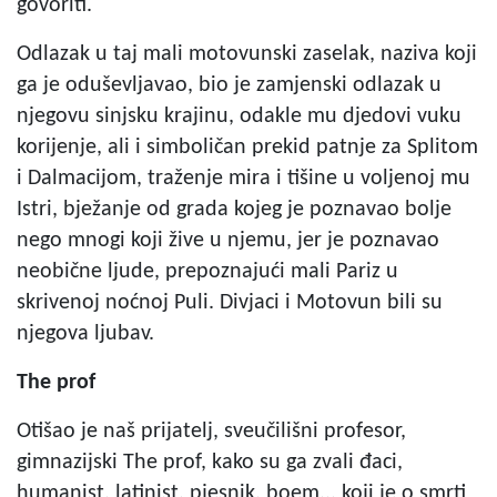
govoriti.
Odlazak u taj mali motovunski zaselak, naziva koji
ga je oduševljavao, bio je zamjenski odlazak u
njegovu sinjsku krajinu, odakle mu djedovi vuku
korijenje, ali i simboličan prekid patnje za Splitom
i Dalmacijom, traženje mira i tišine u voljenoj mu
Istri, bježanje od grada kojeg je poznavao bolje
nego mnogi koji žive u njemu, jer je poznavao
neobične ljude, prepoznajući mali Pariz u
skrivenoj noćnoj Puli. Divjaci i Motovun bili su
njegova ljubav.
The prof
Otišao je naš prijatelj, sveučilišni profesor,
gimnazijski The prof, kako su ga zvali đaci,
humanist, latinist, pjesnik, boem... koji je o smrti