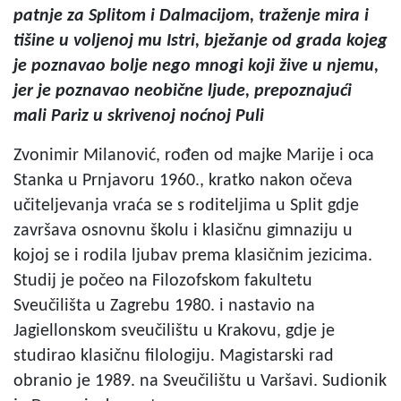
patnje za Splitom i Dalmacijom, traženje mira i
tišine u voljenoj mu Istri, bježanje od grada kojeg
je poznavao bolje nego mnogi koji žive u njemu,
jer je poznavao neobične ljude, prepoznajući
mali Pariz u skrivenoj noćnoj Puli
Zvonimir Milanović, rođen od majke Marije i oca
Stanka u Prnjavoru 1960., kratko nakon očeva
učiteljevanja vraća se s roditeljima u Split gdje
završava osnovnu školu i klasičnu gimnaziju u
kojoj se i rodila ljubav prema klasičnim jezicima.
Studij je počeo na Filozofskom fakultetu
Sveučilišta u Zagrebu 1980. i nastavio na
Jagiellonskom sveučilištu u Krakovu, gdje je
studirao klasičnu filologiju. Magistarski rad
obranio je 1989. na Sveučilištu u Varšavi. Sudionik