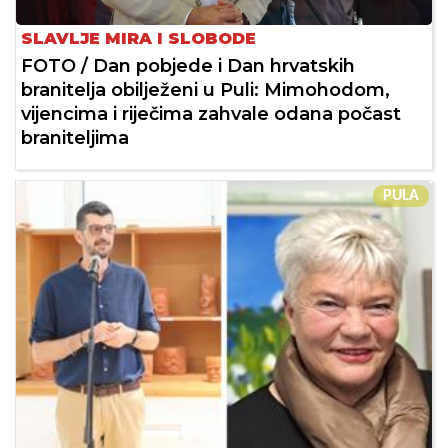
SLAVLJE MIRA I SLOBODE
FOTO / Dan pobjede i Dan hrvatskih
branitelja obilježeni u Puli: Mimohodom,
vijencima i riječima zahvale odana počast
braniteljima
PULA