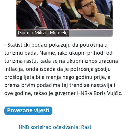
(Snimio Milivoj Mijošek)
- Statistički podaci pokazuju da potrošnja u
turizmu pada. Naime, iako ukupni prihodi od
turizma rastu, kada se na ukupni iznos uračuna
inflacija, onda ispada da je potrošnja gostiju
prošlog ljeta bila manja nego godinu prije, a
prema prvim podacima taj trend se nastavlja i
ove godine, rekao je guverner HNB-a Boris Vujčić.
Povezane vijesti
HNB korigirao očekivanja: Rast