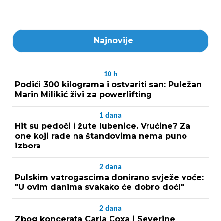
Najnovije
10
h
Podići 300 kilograma i ostvariti san: Puležan
Marin Milikić živi za powerlifting
1
dana
Hit su pedoči i žute lubenice. Vrućine? Za
one koji rade na štandovima nema puno
izbora
2
dana
Pulskim vatrogascima donirano svježe voće:
"U ovim danima svakako će dobro doći"
2
dana
Zbog koncerata Carla Coxa i Severine