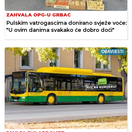
ZAHVALA OPG-U GRBAC
Pulskim vatrogascima donirano svježe voće:
"U ovim danima svakako će dobro doći"
OBAVIJESTI