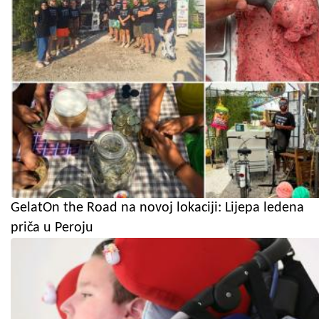
GelatOn the Road na novoj lokaciji: Lijepa ledena
priča u Peroju