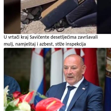
U vrtači kraj Savičente desetljećima završavali
mulj, namještaj i azbest, stiže inspekcija