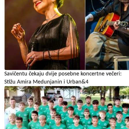
Savičentu čekaju dvije posebne koncertne večeri:
Stižu Amira Medunjanin i Urban&4