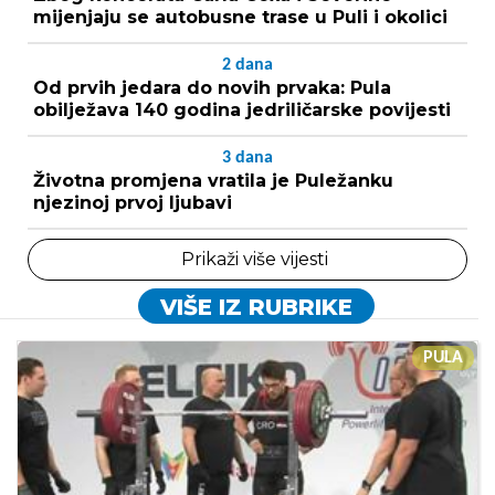
mijenjaju se autobusne trase u Puli i okolici
2
dana
Od prvih jedara do novih prvaka: Pula
obilježava 140 godina jedriličarske povijesti
3
dana
Životna promjena vratila je Puležanku
njezinoj prvoj ljubavi
Prikaži više vijesti
VIŠE IZ RUBRIKE
PULA