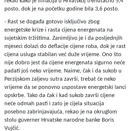
rekao kako je inflacija u Hrvatskoj trenutačno 5,4
posto, dok je na početku godine bila 3,6 posto.
- Rast se događa gotovo isključivo zbog
energetske krize i rasta cijena energenata na
svjetskim tržištima. Zanimljivo je i da posljednjih
mjeseci dolazi do deflacije cijene roba, dok je rast
cijena usluga stabilan već duže vrijeme. Ono što
nije dobro jest da cijene energenata sigurno neće
padati još neko vrijeme. Naime, čak i da sukob u
Perzijskom zaljevu sutra završi, trebat će neko
vrijeme da se ponovno uspostave energetski lanci
opskrbe. Tako da čak i kad sukob završi cijene
neće odmah pasti i zato je cijela situacija
posebno zabrinjavajuća, rekao je na okruglom
stolu guverner Hrvatske narodne banke Boris
Vujčić.