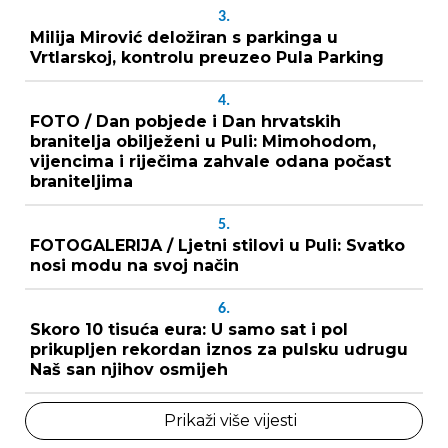
3.
Milija Mirović deložiran s parkinga u
Vrtlarskoj, kontrolu preuzeo Pula Parking
4.
FOTO / Dan pobjede i Dan hrvatskih
branitelja obilježeni u Puli: Mimohodom,
vijencima i riječima zahvale odana počast
braniteljima
5.
FOTOGALERIJA / Ljetni stilovi u Puli: Svatko
nosi modu na svoj način
6.
Skoro 10 tisuća eura: U samo sat i pol
prikupljen rekordan iznos za pulsku udrugu
Naš san njihov osmijeh
Prikaži više vijesti