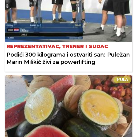
REPREZENTATIVAC, TRENER I SUDAC
Podići 300 kilograma i ostvariti san: Puležan
Marin Milikić živi za powerlifting
PULA