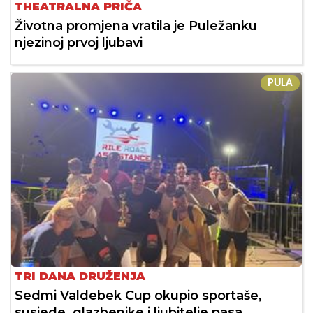
THEATRALNA PRIČA
Životna promjena vratila je Puležanku
njezinoj prvoj ljubavi
PULA
TRI DANA DRUŽENJA
Sedmi Valdebek Cup okupio sportaše,
susjede, glazbenike i ljubitelje pasa