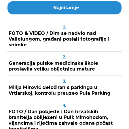
Najčitanije
1.
FOTO & VIDEO / Dim se nadvio nad
Vallelungom, građani poslali fotografije i
snimke
2.
Generacija pulske medicinske škole
proslavila veliku obljetnicu mature
3.
Milija Mirović deložiran s parkinga u
Vrtlarskoj, kontrolu preuzeo Pula Parking
4.
FOTO / Dan pobjede i Dan hrvatskih
branitelja obilježeni u Puli: Mimohodom,
vijencima i riječima zahvale odana počast
braniteljima