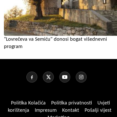
"Lovrečeva va Semiću" donosi bogat višednevni
program
Politika Kolačića
Politika privatnosti
Uvjeti
korištenja
Impresum
Kontakt
Pošalji vijest