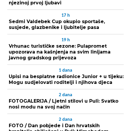
njezinoj prvoj ljubavi
17
h
Sedmi Valdebek Cup okupio sportaše,
susjede, glazbenike i ljubitelje pasa
19
h
Vrhunac turističke sezone: Pulapromet
upozorava na kašnjenja na svim linijama
javnog gradskog prijevoza
1
dana
Upisi na besplatne radionice Junior + u tijeku:
Mogu sudjelovati roditelji i njihova djeca
2
dana
FOTOGALERIJA / Ljetni stilovi u Puli: Svatko
nosi modu na svoj način
2
dana
FOTO / Dan pobjede i Dan hrvatskih