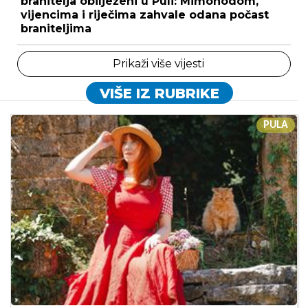
branitelja obilježeni u Puli: Mimohodom,
vijencima i riječima zahvale odana počast
braniteljima
Prikaži više vijesti
VIŠE IZ RUBRIKE
PULA