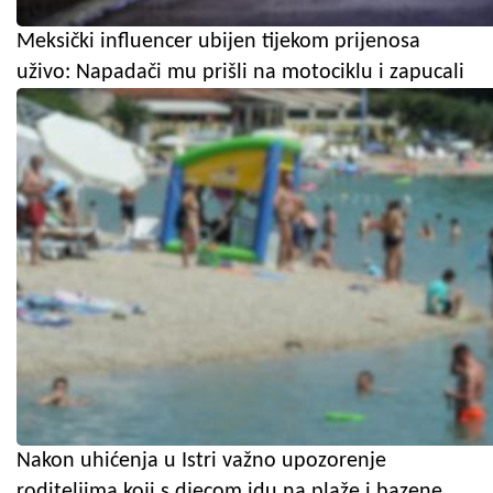
Meksički influencer ubijen tijekom prijenosa
uživo: Napadači mu prišli na motociklu i zapucali
Nakon uhićenja u Istri važno upozorenje
roditeljima koji s djecom idu na plaže i bazene