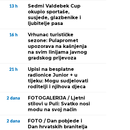
Sedmi Valdebek Cup
13
h
okupio sportaše,
susjede, glazbenike i
ljubitelje pasa
Vrhunac turističke
16
h
sezone: Pulapromet
upozorava na kašnjenja
na svim linijama javnog
gradskog prijevoza
Upisi na besplatne
21
h
radionice Junior + u
tijeku: Mogu sudjelovati
roditelji i njihova djeca
FOTOGALERIJA / Ljetni
2
dana
stilovi u Puli: Svatko nosi
modu na svoj način
FOTO / Dan pobjede i
2
dana
Dan hrvatskih branitelja