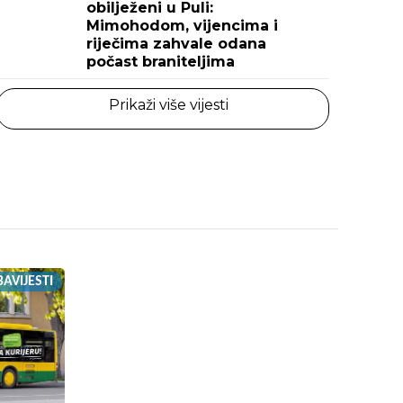
obilježeni u Puli:
Mimohodom, vijencima i
riječima zahvale odana
počast braniteljima
Prikaži više vijesti
AVIJESTI