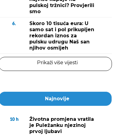
pulskoj tržnici? Provjerili
smo
Skoro 10 tisuća eura: U
6.
samo sat i pol prikupljen
rekordan iznos za
pulsku udrugu Naš san
njihov osmijeh
Prikaži više vijesti
Najnovije
Životna promjena vratila
10
h
je Puležanku njezinoj
prvoj ljubavi