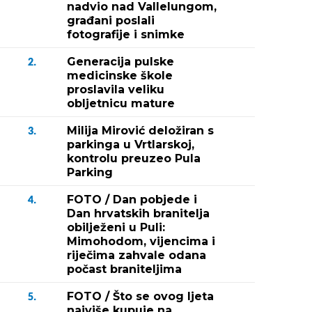
nadvio nad Vallelungom,
građani poslali
fotografije i snimke
Generacija pulske
2.
medicinske škole
proslavila veliku
obljetnicu mature
Milija Mirović deložiran s
3.
parkinga u Vrtlarskoj,
kontrolu preuzeo Pula
Parking
FOTO / Dan pobjede i
4.
Dan hrvatskih branitelja
obilježeni u Puli:
Mimohodom, vijencima i
riječima zahvale odana
počast braniteljima
FOTO / Što se ovog ljeta
5.
najviše kupuje na