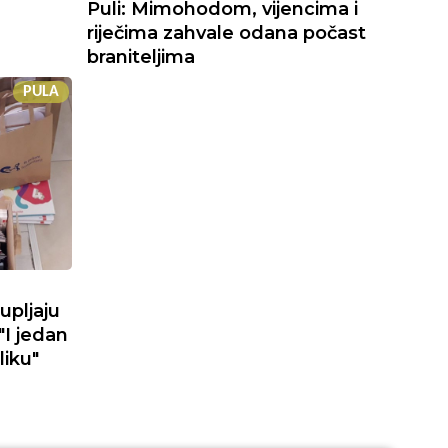
Puli: Mimohodom, vijencima i
riječima zahvale odana počast
braniteljima
PULA
upljaju
"I jedan
liku"