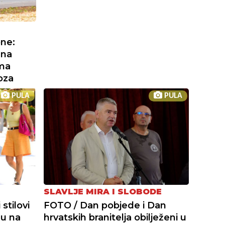
one:
 na
ama
oza
PULA
PULA
SLAVLJE MIRA I SLOBODE
stilovi
FOTO / Dan pobjede i Dan
du na
hrvatskih branitelja obilježeni u