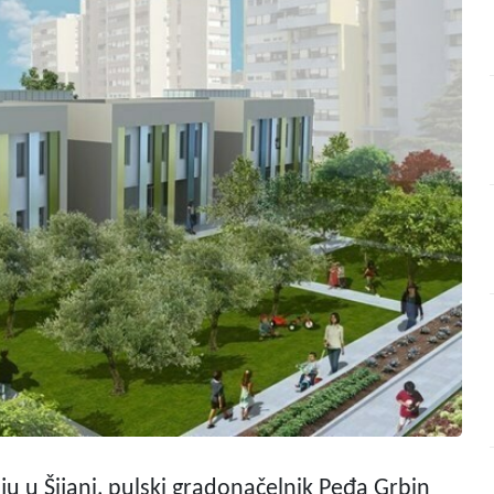
ju u Šijani, pulski gradonačelnik Peđa Grbin