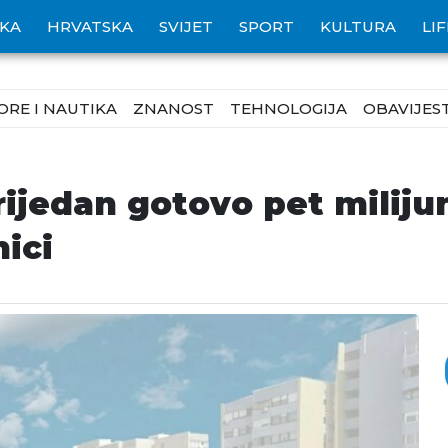
IKA
HRVATSKA
SVIJET
SPORT
KULTURA
LI
ORE I NAUTIKA
ZNANOST
TEHNOLOGIJA
OBAVIJEST
rijedan gotovo pet miliju
nici