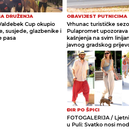
NA DRUŽENJA
OBAVIJEST PUTNICIMA
Valdebek Cup okupio
Vrhunac turističke sez
e, susjede, glazbenike i
Pulapromet upozorava
je pasa
kašnjenja na svim linij
javnog gradskog prijev
ĐIR PO ŠPICI
FOTOGALERIJA / Ljetni 
u Puli: Svatko nosi mo