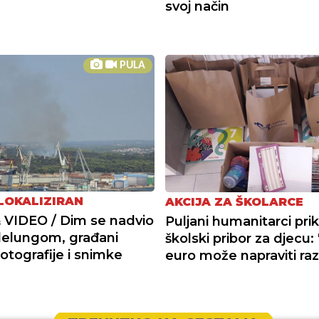
svoj način
PULA
LOKALIZIRAN
AKCIJA ZA ŠKOLARCE
VIDEO / Dim se nadvio
Puljani humanitarci prik
lelungom, građani
školski pribor za djecu: 
fotografije i snimke
euro može napraviti raz