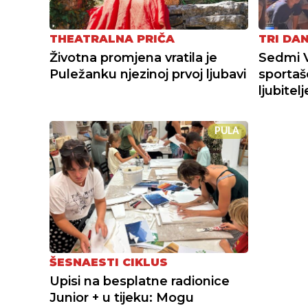
THEATRALNA PRIČA
TRI DA
Životna promjena vratila je
Sedmi 
Puležanku njezinoj prvoj ljubavi
sportaš
ljubitel
PULA
ŠESNAESTI CIKLUS
Upisi na besplatne radionice
Junior + u tijeku: Mogu