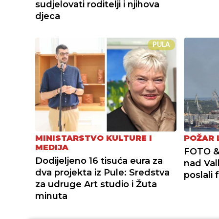
sudjelovati roditelji i njihova
djeca
PULA
MINISTARSTVO KULTURE I
POŽAR 
MEDIJA
FOTO & 
Dodijeljeno 16 tisuća eura za
nad Val
dva projekta iz Pule: Sredstva
poslali 
za udruge Art studio i Žuta
minuta