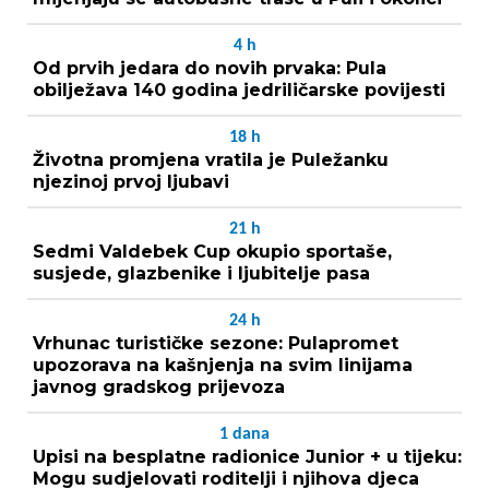
4
h
Od prvih jedara do novih prvaka: Pula
obilježava 140 godina jedriličarske povijesti
18
h
Životna promjena vratila je Puležanku
njezinoj prvoj ljubavi
21
h
Sedmi Valdebek Cup okupio sportaše,
susjede, glazbenike i ljubitelje pasa
24
h
Vrhunac turističke sezone: Pulapromet
upozorava na kašnjenja na svim linijama
javnog gradskog prijevoza
1
dana
Upisi na besplatne radionice Junior + u tijeku:
Mogu sudjelovati roditelji i njihova djeca