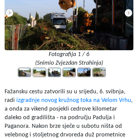
Fotografija 1 / 6
(Snimio Zvjezdan Strahinja)
Fažansku cestu zatvorili su u srijedu, 6. svibnja,
radi
izgradnje novog kružnog toka na Velom Vrhu
,
a onda za vikend posjekli cedrove kilometar
daleko od gradilišta - na području Padulja i
Paganora. Nakon brze sječe u subotu ništa od
velebnog i stoljetnog drvoreda duž prometnice