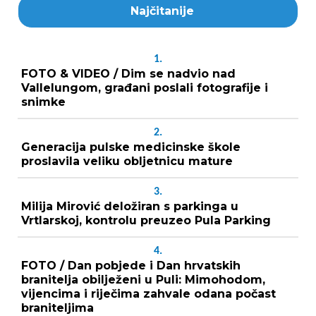
Najčitanije
1.
FOTO & VIDEO / Dim se nadvio nad
Vallelungom, građani poslali fotografije i
snimke
2.
Generacija pulske medicinske škole
proslavila veliku obljetnicu mature
3.
Milija Mirović deložiran s parkinga u
Vrtlarskoj, kontrolu preuzeo Pula Parking
4.
FOTO / Dan pobjede i Dan hrvatskih
branitelja obilježeni u Puli: Mimohodom,
vijencima i riječima zahvale odana počast
braniteljima