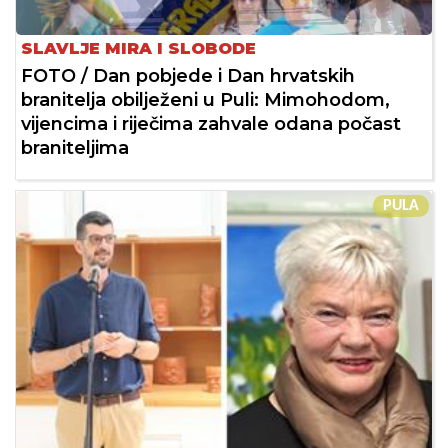
SLAVLJE MIRA I SLOBODE
FOTO / Dan pobjede i Dan hrvatskih
branitelja obilježeni u Puli: Mimohodom,
vijencima i riječima zahvale odana počast
braniteljima
PULA