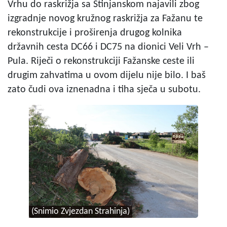
Vrhu do raskrižja sa Štinjanskom najavili zbog
izgradnje novog kružnog raskrižja za Fažanu te
rekonstrukcije i proširenja drugog kolnika
državnih cesta DC66 i DC75 na dionici Veli Vrh –
Pula. Riječi o rekonstrukciji Fažanske ceste ili
drugim zahvatima u ovom dijelu nije bilo. I baš
zato čudi ova iznenadna i tiha sječa u subotu.
(Snimio Zvjezdan Strahinja)