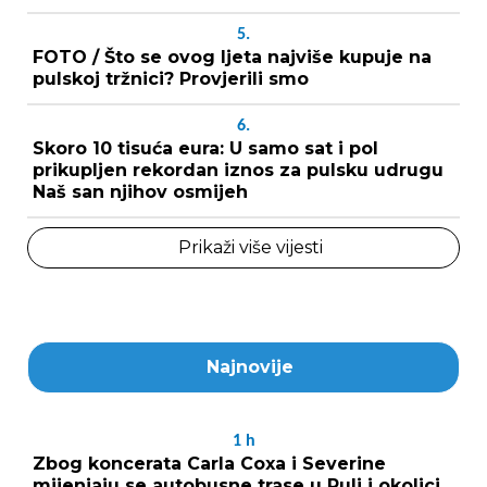
5.
FOTO / Što se ovog ljeta najviše kupuje na
pulskoj tržnici? Provjerili smo
6.
Skoro 10 tisuća eura: U samo sat i pol
prikupljen rekordan iznos za pulsku udrugu
Naš san njihov osmijeh
Prikaži više vijesti
Najnovije
1
h
Zbog koncerata Carla Coxa i Severine
mijenjaju se autobusne trase u Puli i okolici