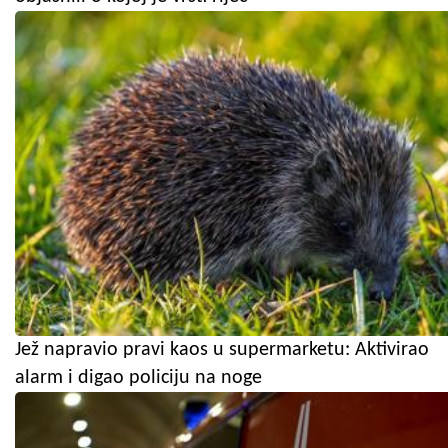
Jež napravio pravi kaos u supermarketu: Aktivirao
alarm i digao policiju na noge