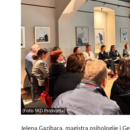
(Foto SKD Prosvjeta)
Jelena Gazibara, magistra psihologije i G