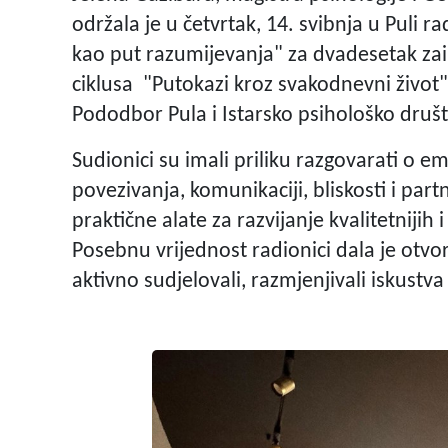
održala je u četvrtak, 14. svibnja u Puli r
kao put razumijevanja" za dvadesetak zain
ciklusa "Putokazi kroz svakodnevni život",
Pododbor Pula i Istarsko psihološko druš
Sudionici su imali priliku razgovarati o
povezivanja, komunikaciji, bliskosti i part
praktične alate za razvijanje kvalitetniji
Posebnu vrijednost radionici dala je otvor
aktivno sudjelovali, razmjenjivali iskustva 