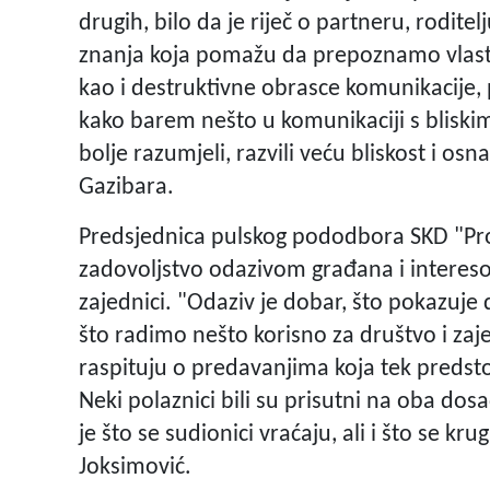
drugih, bilo da je riječ o partneru, roditelj
znanja koja pomažu da prepoznamo vlasti
kao i destruktivne obrasce komunikacije,
kako barem nešto u komunikaciji s blis
bolje razumjeli, razvili veću bliskost i osn
Gazibara.
Predsjednica pulskog pododbora SKD "Pros
zadovoljstvo odazivom građana i interesom
zajednici. "Odaziv je dobar, što pokazuje
što radimo nešto korisno za društvo i zaj
raspituju o predavanjima koja tek predst
Neki polaznici bili su prisutni na oba do
je što se sudionici vraćaju, ali i što se kru
Joksimović.