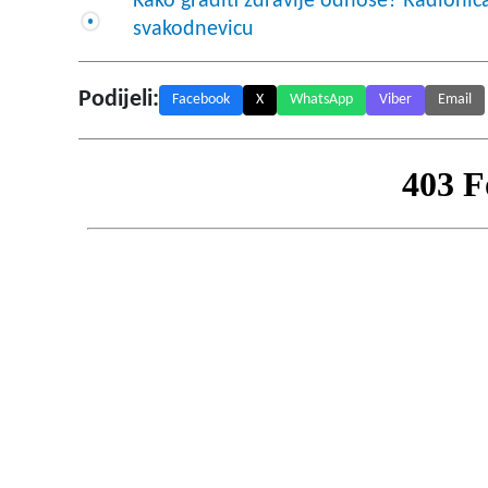
Kako graditi zdravije odnose? Radionic
svakodnevicu
Podijeli:
Facebook
X
WhatsApp
Viber
Email