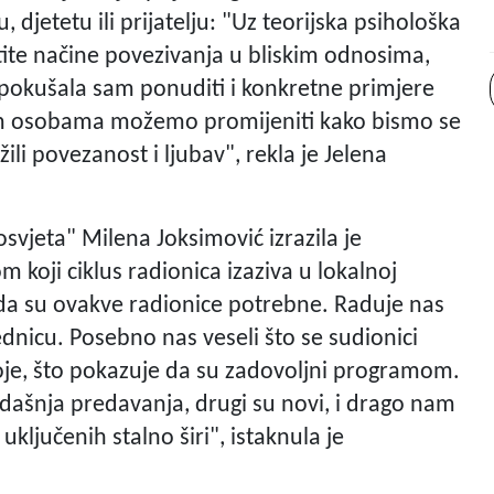
u, djetetu ili prijatelju: "Uz teorijska psihološka
te načine povezivanja u bliskim odnosima,
 pokušala sam ponuditi i konkretne primjere
kim osobama možemo promijeniti kako bismo se
ažili povezanost i ljubav", rekla je Jelena
vjeta" Milena Joksimović izrazila je
 koji ciklus radionica izaziva u lokalnoj
 da su ovakve radionice potrebne. Raduje nas
ednicu. Posebno nas veseli što se sudionici
oje, što pokazuje da su zadovoljni programom.
sadašnja predavanja, drugi su novi, i drago nam
g uključenih stalno širi", istaknula je