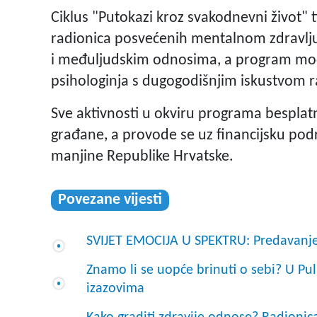
Ciklus "Putokazi kroz svakodnevni život"
radionica posvećenih mentalnom zdravlju
i međuljudskim odnosima, a program mod
psihologinja s dugogodišnjim iskustvom 
Sve aktivnosti u okviru programa besplatn
građane, a provode se uz financijsku podr
manjine Republike Hrvatske.
Povezane vijesti
SVIJET EMOCIJA U SPEKTRU: Predavanj
Znamo li se uopće brinuti o sebi? U Pu
izazovima