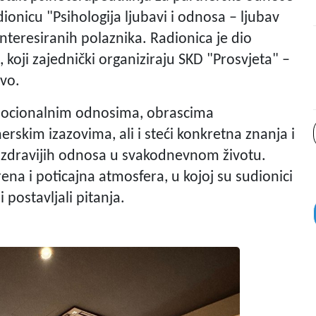
adionicu "Psihologija ljubavi i odnosa – ljubav
teresiranih polaznika. Radionica je dio
 koji zajednički organiziraju SKD "Prosvjeta" –
tvo.
 emocionalnim odnosima, obrascima
nerskim izazovima, ali i steći konkretna znanja i
h i zdravijih odnosa u svakodnevnom životu.
ena i poticajna atmosfera, u kojoj su sudionici
i postavljali pitanja.