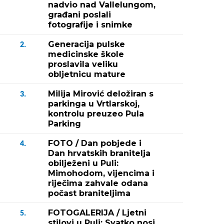
nadvio nad Vallelungom,
građani poslali
fotografije i snimke
Generacija pulske
2.
medicinske škole
proslavila veliku
obljetnicu mature
Milija Mirović deložiran s
3.
parkinga u Vrtlarskoj,
kontrolu preuzeo Pula
Parking
FOTO / Dan pobjede i
4.
Dan hrvatskih branitelja
obilježeni u Puli:
Mimohodom, vijencima i
riječima zahvale odana
počast braniteljima
FOTOGALERIJA / Ljetni
5.
stilovi u Puli: Svatko nosi