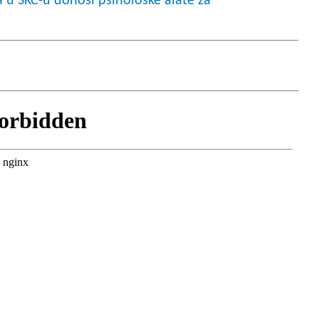
a u SKC-u donosi psihološke alate za