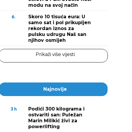
modu na svoj način
Skoro 10 tisuća eura: U
6.
samo sat i pol prikupljen
rekordan iznos za
pulsku udrugu Naš san
njihov osmijeh
Prikaži više vijesti
Najnovije
Podići 300 kilograma i
3
h
ostvariti san: Puležan
Marin Milikić živi za
powerlifting