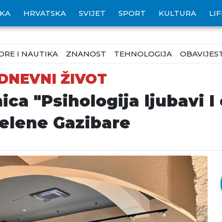
IKA
HRVATSKA
SVIJET
SPORT
KULTURA
LI
ORE I NAUTIKA
ZNANOST
TEHNOLOGIJA
OBAVIJEST
DNEVNI ŽIVOT
ica "Psihologija ljubavi I
elene Gazibare