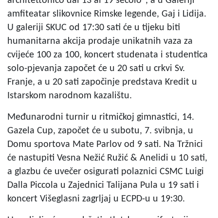
architettonico dal 13 al 19 secolo", a u Galeriji
amfiteatar slikovnice Rimske legende, Gaj i Lidija.
U galeriji SKUC od 17:30 sati će u tijeku biti
humanitarna akcija prodaje unikatnih vaza za
cvijeće 100 za 100, koncert studenata i studentica
solo-pjevanja započet će u 20 sati u crkvi Sv.
Franje, a u 20 sati započinje predstava Kredit u
Istarskom narodnom kazalištu.
Međunarodni turnir u ritmičkoj gimnastici, 14.
Gazela Cup, započet će u subotu, 7. svibnja, u
Domu sportova Mate Parlov od 9 sati. Na Tržnici
će nastupiti Vesna Nežić Ružić & Anelidi u 10 sati,
a glazbu će uvečer osigurati polaznici CSMC Luigi
Dalla Piccola u Zajednici Talijana Pula u 19 sati i
koncert Višeglasni zagrljaj u ECPD-u u 19:30.