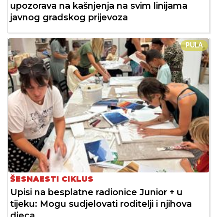
upozorava na kašnjenja na svim linijama
javnog gradskog prijevoza
PULA
ŠESNAESTI CIKLUS
Upisi na besplatne radionice Junior + u
tijeku: Mogu sudjelovati roditelji i njihova
djeca