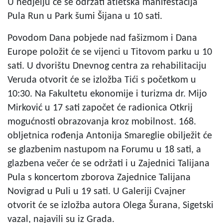
U nedjelju će se održati atletska manifestacija
Pula Run u Park šumi Šijana u 10 sati.
Povodom Dana pobjede nad fašizmom i Dana
Europe položit će se vijenci u Titovom parku u 10
sati. U dvorištu Dnevnog centra za rehabilitaciju
Veruda otvorit će se izložba Tići s početkom u
10:30. Na Fakultetu ekonomije i turizma dr. Mijo
Mirković u 17 sati započet će radionica Otkrij
mogućnosti obrazovanja kroz mobilnost. 168.
obljetnica rođenja Antonija Smareglie obilježit će
se glazbenim nastupom na Forumu u 18 sati, a
glazbena večer će se održati i u Zajednici Talijana
Pula s koncertom zborova Zajednice Talijana
Novigrad u Puli u 19 sati. U Galeriji Cvajner
otvorit će se izložba autora Olega Šurana, Sigetski
vazal, najavili su iz Grada.