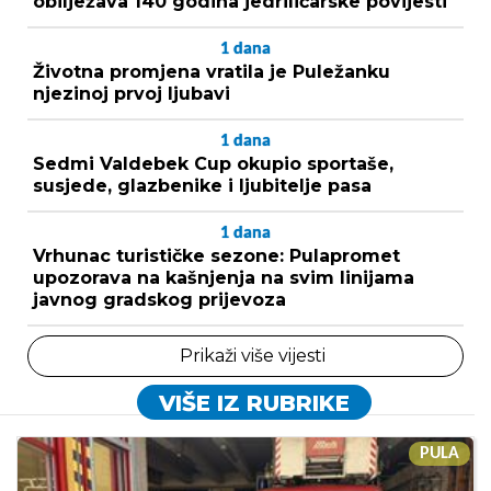
obilježava 140 godina jedriličarske povijesti
1
dana
Životna promjena vratila je Puležanku
njezinoj prvoj ljubavi
1
dana
Sedmi Valdebek Cup okupio sportaše,
susjede, glazbenike i ljubitelje pasa
1
dana
Vrhunac turističke sezone: Pulapromet
upozorava na kašnjenja na svim linijama
javnog gradskog prijevoza
Prikaži više vijesti
VIŠE IZ RUBRIKE
PULA