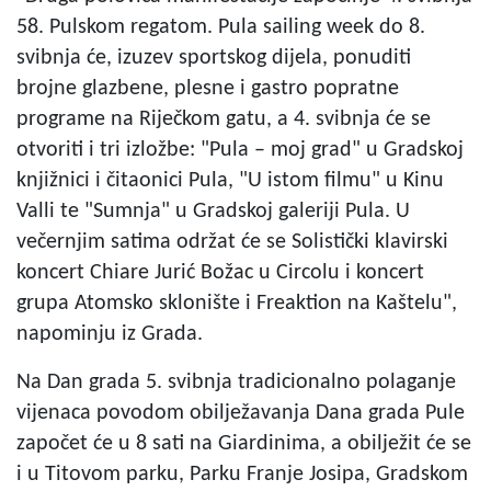
58. Pulskom regatom. Pula sailing week do 8.
svibnja će, izuzev sportskog dijela, ponuditi
brojne glazbene, plesne i gastro popratne
programe na Riječkom gatu, a 4. svibnja će se
otvoriti i tri izložbe: "Pula – moj grad" u Gradskoj
knjižnici i čitaonici Pula, "U istom filmu" u Kinu
Valli te "Sumnja" u Gradskoj galeriji Pula. U
večernjim satima održat će se Solistički klavirski
koncert Chiare Jurić Božac u Circolu i koncert
grupa Atomsko sklonište i Freaktion na Kaštelu",
napominju iz Grada.
Na Dan grada 5. svibnja tradicionalno polaganje
vijenaca povodom obilježavanja Dana grada Pule
započet će u 8 sati na Giardinima, a obilježit će se
i u Titovom parku, Parku Franje Josipa, Gradskom