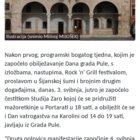
Ilustracija (snimio Milivoj MIJOŠEK)
Nakon prvog, programski bogatog tjedna, kojim je
započelo obilježavanje Dana grada Pule, s
izložbama, nastupima, Rock 'n' Grill festivalom,
proslavom u Šijanskoj šumi i brojnim drugim
događajima, danas, 3. svibnja, jutro je započelo
čestitkom Studija Zaro kojoj će se pridružiti
mažoretkinje u Portarati u 18 sati, a obilježit će se
i Dan vatrogastva na Karolini od 14 do 19 sati,
javljaju iz Grada Pule.
"Druga polovica manifestacije započinje 4. svibnja