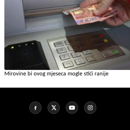
Mirovine bi ovog mjeseca mogle stići ranije