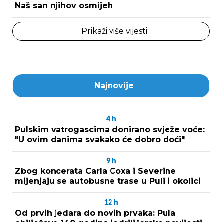
Naš san njihov osmijeh
Prikaži više vijesti
Najnovije
4
h
Pulskim vatrogascima donirano svježe voće:
"U ovim danima svakako će dobro doći"
9
h
Zbog koncerata Carla Coxa i Severine
mijenjaju se autobusne trase u Puli i okolici
12
h
Od prvih jedara do novih prvaka: Pula