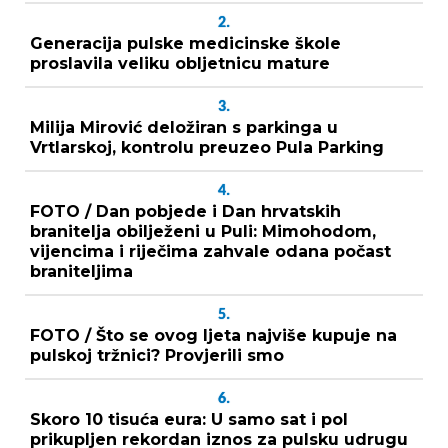
2.
Generacija pulske medicinske škole
proslavila veliku obljetnicu mature
3.
Milija Mirović deložiran s parkinga u
Vrtlarskoj, kontrolu preuzeo Pula Parking
4.
FOTO / Dan pobjede i Dan hrvatskih
branitelja obilježeni u Puli: Mimohodom,
vijencima i riječima zahvale odana počast
braniteljima
5.
FOTO / Što se ovog ljeta najviše kupuje na
pulskoj tržnici? Provjerili smo
6.
Skoro 10 tisuća eura: U samo sat i pol
prikupljen rekordan iznos za pulsku udrugu