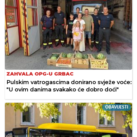
ZAHVALA OPG-U GRBAC
Pulskim vatrogascima donirano svježe voće:
"U ovim danima svakako će dobro doći"
OBAVIJESTI