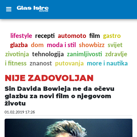
lifestyle
recepti
automoto
film
gastro
glazba
dom
moda i stil
showbizz
svijet
zivotinja
tehnologija
zanimljivosti
zdravlje
i fitness
znanost
putovanja
more i nautika
NIJE ZADOVOLJAN
Sin Davida Bowieja ne da očevu
glazbu za novi film o njegovom
životu
01.02.2019 17:26