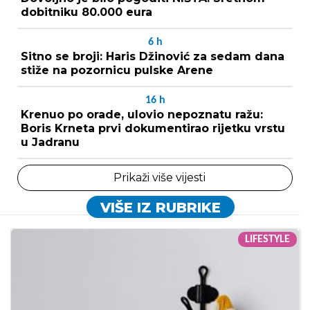
dobitniku 80.000 eura
6
h
Sitno se broji: Haris Džinović za sedam dana
stiže na pozornicu pulske Arene
16
h
Krenuo po orade, ulovio nepoznatu ražu:
Boris Krneta prvi dokumentirao rijetku vrstu
u Jadranu
Prikaži više vijesti
VIŠE IZ RUBRIKE
LIFESTYLE