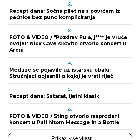
2.
Recept dana: Sočna piletina s povrćem iz
pećnice bez puno kompliciranja
3.
FOTO & VIDEO / "Pozdrav Pula, j**** je vruće
ovdje!" Nick Cave silovito otvorio koncert u
Areni
4.
Meduze se pojavile uz istarsku obalu:
Stručnjaci objasnili o kojoj je vrsti riječ
5.
Recept dana: Sataraš, ljetni klasik
6.
FOTO & VIDEO / Sting otvorio rasprodani
koncert u Puli hitom Message in a Bottle
Prikaži više vijesti