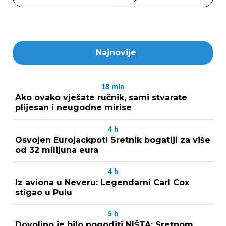
Najnovije
18
min
Ako ovako vješate ručnik, sami stvarate
plijesan i neugodne mirise
4
h
Osvojen Eurojackpot! Sretnik bogatiji za više
od 32 milijuna eura
4
h
Iz aviona u Neveru: Legendarni Carl Cox
stigao u Pulu
5
h
Dovoljno je bilo pogoditi NIŠTA: Sretnom