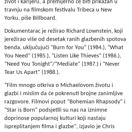
život i karijeru, a premijerno će biti prikazan u
travnju na filmskom festivalu Tribeca u New
Yorku, piše Billboard.
Dokumentarac je režirao Richard Lownstein, koji
jerežirao više od desetak ranih glazbenih spotova
benda, uključujući "Burn for You" (1984.), "What
You Need" (1985.), "Listen Like Thieves" (1986.),
"Need You Tonight"/"Mediate" (1987.) i "Never
Tear Us Apart" (1988.).
“Film mnogo otkriva o Michaelovom životu i
glazbi i mislim da će pokrenuti brojne zanimljive
razgovore. Filmovi poput "Bohemian Rhapsody" i
"Star is Born" podsjetili su nas na iznimne
doprinose popularnoj kulturi koji nastaju
ispreplitanjem filma i glazbe", izjavio je Chris