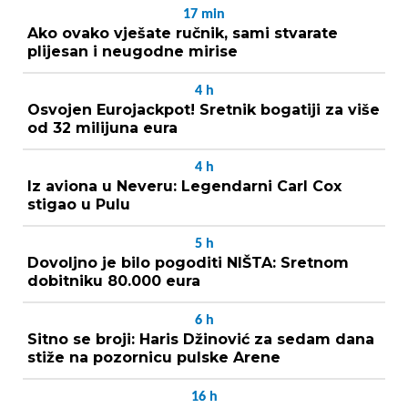
17
min
Ako ovako vješate ručnik, sami stvarate
plijesan i neugodne mirise
4
h
Osvojen Eurojackpot! Sretnik bogatiji za više
od 32 milijuna eura
4
h
Iz aviona u Neveru: Legendarni Carl Cox
stigao u Pulu
5
h
Dovoljno je bilo pogoditi NIŠTA: Sretnom
dobitniku 80.000 eura
6
h
Sitno se broji: Haris Džinović za sedam dana
stiže na pozornicu pulske Arene
16
h