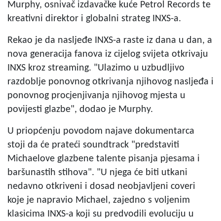
Murphy, osnivač izdavačke kuće Petrol Records te
kreativni direktor i globalni strateg INXS-a.
Rekao je da nasljeđe INXS-a raste iz dana u dan, a
nova generacija fanova iz cijelog svijeta otkrivaju
INXS kroz streaming. "Ulazimo u uzbudljivo
razdoblje ponovnog otkrivanja njihovog nasljeđa i
ponovnog procjenjivanja njihovog mjesta u
povijesti glazbe", dodao je Murphy.
U priopćenju povodom najave dokumentarca
stoji da će prateći soundtrack "predstaviti
Michaelove glazbene talente pisanja pjesama i
baršunastih stihova". "U njega će biti utkani
nedavno otkriveni i dosad neobjavljeni coveri
koje je napravio Michael, zajedno s voljenim
klasicima INXS-a koji su predvodili evoluciju u