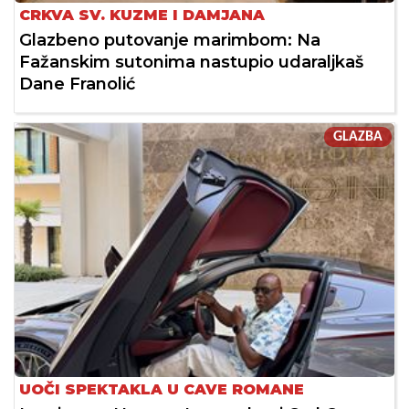
CRKVA SV. KUZME I DAMJANA
Glazbeno putovanje marimbom: Na
Fažanskim sutonima nastupio udaraljkaš
Dane Franolić
GLAZBA
UOČI SPEKTAKLA U CAVE ROMANE