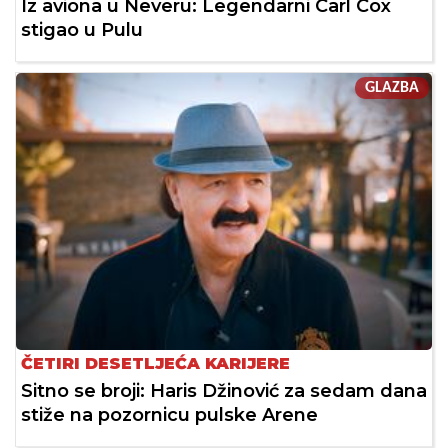
Iz aviona u Neveru: Legendarni Carl Cox
stigao u Pulu
GLAZBA
ČETIRI DESETLJEĆA KARIJERE
Sitno se broji: Haris Džinović za sedam dana
stiže na pozornicu pulske Arene