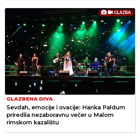
GLAZBA
GLAZBENA DIVA
Sevdah, emocije i ovacije: Hanka Paldum
priredila nezaboravnu večer u Malom
rimskom kazalištu