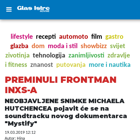
lifestyle
recepti
automoto
film
gastro
glazba
dom
moda i stil
showbizz
svijet
zivotinja
tehnologija
zanimljivosti
zdravlje
i fitness
znanost
putovanja
more i nautika
PREMINULI FRONTMAN
INXS-A
NEOBJAVLJENE SNIMKE MICHAELA
HUTCHENCEA pojavit će se na
soundtracku novog dokumentarca
"Mystify"
19.03.2019 12:12
Autor: Hina