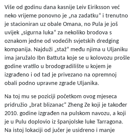
Više od godinu dana kasnije Leiv Eiriksson već
neko vrijeme ponovno je „na zadatku“ i trenutno
je stacioniran uz obale Omana, no Pula je još
uvijek „sigurna luka“ za nekoliko brodova s
oznakom jedne od vodećih svjetskih dredging
kompanija. Najduži „staž“ među njima u Uljaniku
ima jaružalo Ibn Battuta koje se u kolovozu prošle
godine vratilo u brodogradilište u kojem je
izgrađeno i od tad je privezano na opremnoj
obali podno upravne zgrade Uljanika.
Na toj mu se poziciji početkom ovog mjeseca
pridružio „brat blizanac“ Zheng Ze koji je također
2010. godine izgrađen na pulskom navozu, a koji
je u Pulu doplovio iz španjolske luke Tarragona.
Na istoj lokaciji od jučer je usidreno i manje