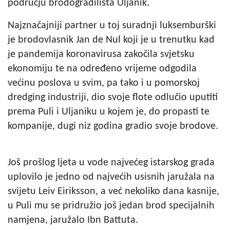
području brodogradilišta Uljanik.
Najznačajniji partner u toj suradnji luksemburški
je brodovlasnik Jan de Nul koji je u trenutku kad
je pandemija koronavirusa zakočila svjetsku
ekonomiju te na određeno vrijeme odgodila
većinu poslova u svim, pa tako i u pomorskoj
dredging industriji, dio svoje flote odlučio uputiti
prema Puli i Uljaniku u kojem je, do propasti te
kompanije, dugi niz godina gradio svoje brodove.
Još prošlog ljeta u vode najvećeg istarskog grada
uplovilo je jedno od najvećih usisnih jaružala na
svijetu Leiv Eiriksson, a već nekoliko dana kasnije,
u Puli mu se pridružio još jedan brod specijalnih
namjena, jaružalo Ibn Battuta.