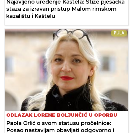
Najavljeno uređenje Kaštela: Stiže pješačka
staza za izravan pristup Malom rimskom
kazalištu i Kaštelu
PULA
ODLAZAK LORENE BOLJUNČIĆ U OPORBU
Paola Orlić o svom statusu pročelnice:
Posao nastavljam obavljati odgovorno i