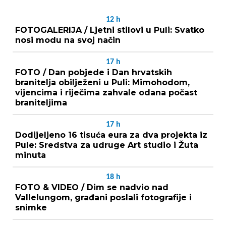
12
h
FOTOGALERIJA / Ljetni stilovi u Puli: Svatko
nosi modu na svoj način
17
h
FOTO / Dan pobjede i Dan hrvatskih
branitelja obilježeni u Puli: Mimohodom,
vijencima i riječima zahvale odana počast
braniteljima
17
h
Dodijeljeno 16 tisuća eura za dva projekta iz
Pule: Sredstva za udruge Art studio i Žuta
minuta
18
h
FOTO & VIDEO / Dim se nadvio nad
Vallelungom, građani poslali fotografije i
snimke