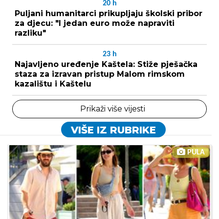
20
h
Puljani humanitarci prikupljaju školski pribor
za djecu: "I jedan euro može napraviti
razliku"
23
h
Najavljeno uređenje Kaštela: Stiže pješačka
staza za izravan pristup Malom rimskom
kazalištu i Kaštelu
Prikaži više vijesti
VIŠE IZ RUBRIKE
PULA