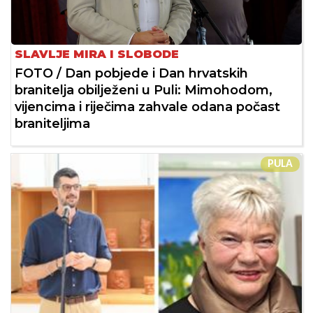
SLAVLJE MIRA I SLOBODE
FOTO / Dan pobjede i Dan hrvatskih
branitelja obilježeni u Puli: Mimohodom,
vijencima i riječima zahvale odana počast
braniteljima
PULA