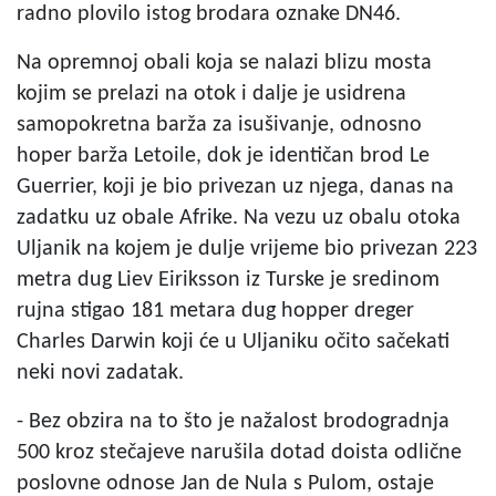
radno plovilo istog brodara oznake DN46.
Na opremnoj obali koja se nalazi blizu mosta
kojim se prelazi na otok i dalje je usidrena
samopokretna barža za isušivanje, odnosno
hoper barža Letoile, dok je identičan brod Le
Guerrier, koji je bio privezan uz njega, danas na
zadatku uz obale Afrike. Na vezu uz obalu otoka
Uljanik na kojem je dulje vrijeme bio privezan 223
metra dug Liev Eiriksson iz Turske je sredinom
rujna stigao 181 metara dug hopper dreger
Charles Darwin koji će u Uljaniku očito sačekati
neki novi zadatak.
- Bez obzira na to što je nažalost brodogradnja
500 kroz stečajeve narušila dotad doista odlične
poslovne odnose Jan de Nula s Pulom, ostaje