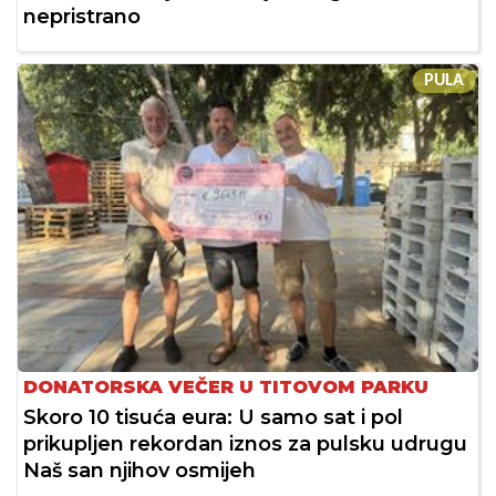
nepristrano
PULA
DONATORSKA VEČER U TITOVOM PARKU
Skoro 10 tisuća eura: U samo sat i pol
prikupljen rekordan iznos za pulsku udrugu
Naš san njihov osmijeh