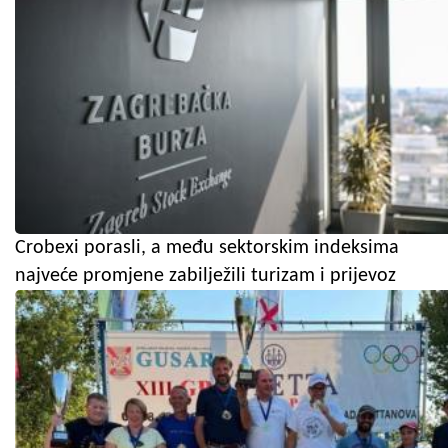
Crobexi porasli, a među sektorskim indeksima
najveće promjene zabilježili turizam i prijevoz