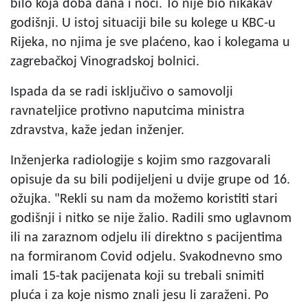
bilo koja doba dana i noći. To nije bio nikakav
godišnji. U istoj situaciji bile su kolege u KBC-u
Rijeka, no njima je sve plaćeno, kao i kolegama u
zagrebačkoj Vinogradskoj bolnici.
Ispada da se radi isključivo o samovolji
ravnateljice protivno naputcima ministra
zdravstva, kaže jedan inženjer.
Inženjerka radiologije s kojim smo razgovarali
opisuje da su bili podijeljeni u dvije grupe od 16.
ožujka. "Rekli su nam da možemo koristiti stari
godišnji i nitko se nije žalio. Radili smo uglavnom
ili na zaraznom odjelu ili direktno s pacijentima
na formiranom Covid odjelu. Svakodnevno smo
imali 15-tak pacijenata koji su trebali snimiti
pluća i za koje nismo znali jesu li zaraženi. Po