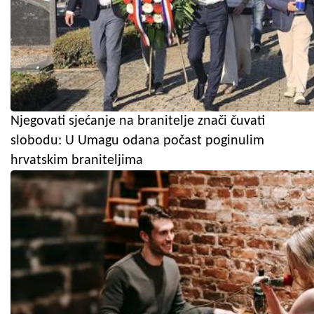
Njegovati sjećanje na branitelje znači čuvati
slobodu: U Umagu odana počast poginulim
hrvatskim braniteljima