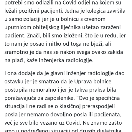
potrebi smo odlazili na Covid odjel na kojem su
ležali pozitivni pacijenti. Jedna je kolegica završila
u samoizolaciji jer je u bolnicu s crvenom
uputnicom obiteljskog liječnika ušetao zaraženi
pacijent. Znači, bili smo izloženi, što je u redu, jer
to nam je posao i nitko od toga ne bježi, ali
sramotno je da nas se nakon svega ovako zakida
na plaći, kaže inženjerka radiologije.
I ona dodaje da je glavni inženjer radiologije dao
ostavku jer je smatrao da je Uprava bolnice
postupila nemoralno i jer je takva praksa bila
ponižavajuća za zaposlenike. "Ovo je specifična
situacija i ne radi se o klasičnoj preraspodjeli
posla jer nemamo dovoljno posla ili pacijenata,
već je sve bilo vezano uz Covid. Ne znamo zašto
smo u podređenoj situaciji od drugih djelatnika