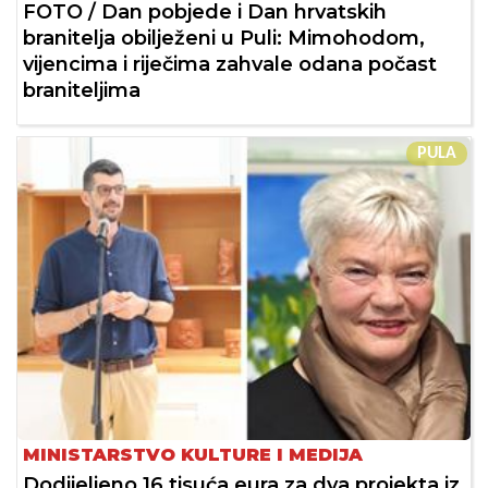
FOTO / Dan pobjede i Dan hrvatskih
branitelja obilježeni u Puli: Mimohodom,
vijencima i riječima zahvale odana počast
braniteljima
PULA
MINISTARSTVO KULTURE I MEDIJA
Dodijeljeno 16 tisuća eura za dva projekta iz