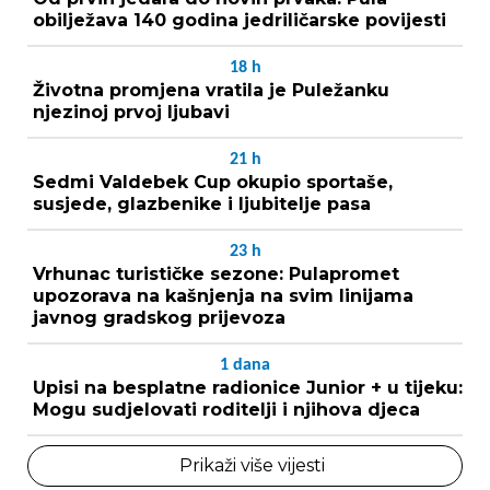
obilježava 140 godina jedriličarske povijesti
18
h
Životna promjena vratila je Puležanku
njezinoj prvoj ljubavi
21
h
Sedmi Valdebek Cup okupio sportaše,
susjede, glazbenike i ljubitelje pasa
23
h
Vrhunac turističke sezone: Pulapromet
upozorava na kašnjenja na svim linijama
javnog gradskog prijevoza
1
dana
Upisi na besplatne radionice Junior + u tijeku:
Mogu sudjelovati roditelji i njihova djeca
Prikaži više vijesti