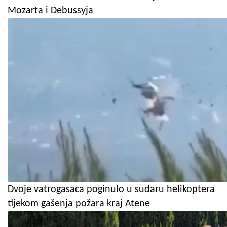
Mozarta i Debussyja
Dvoje vatrogasaca poginulo u sudaru helikoptera
tijekom gašenja požara kraj Atene