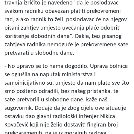
travnja izričito je navedeno "da je poslodavac
svakom radniku obavezan platiti prekovremeni
rad, a ako radnik to želi, poslodavac će na njegov
pisani zahtjev umjesto uvećanja plaće odobriti
korištenje slobodnih dana". Dakle, bez pisanog
zahtjeva radnika nemoguće je prekovremene sate
pretvarati u slobodne dane.
- No upravo se to nama dogodilo. Uprava bolnice
se oglušila na naputak ministarstva i
samoinicijativno su, umjesto da nam plate sve što
smo pošteno odradili, bez našeg pristanka, te
sate pretvorili u slobodne dane, kaže naš
sugovornik. Dodaje da je zbog cijele ove situacije
ostavku dao glavni radiološki inženjer Nikica
Kovačević koji nije želio dostaviti fingiran broj
prekovremenih, pa je iz moralnih razloga