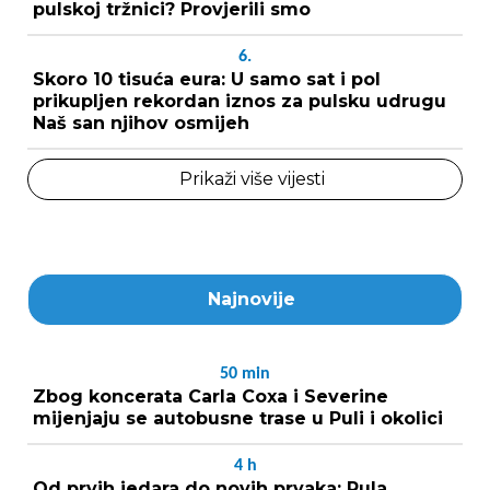
pulskoj tržnici? Provjerili smo
6.
Skoro 10 tisuća eura: U samo sat i pol
prikupljen rekordan iznos za pulsku udrugu
Naš san njihov osmijeh
Prikaži više vijesti
Najnovije
50
min
Zbog koncerata Carla Coxa i Severine
mijenjaju se autobusne trase u Puli i okolici
4
h
Od prvih jedara do novih prvaka: Pula