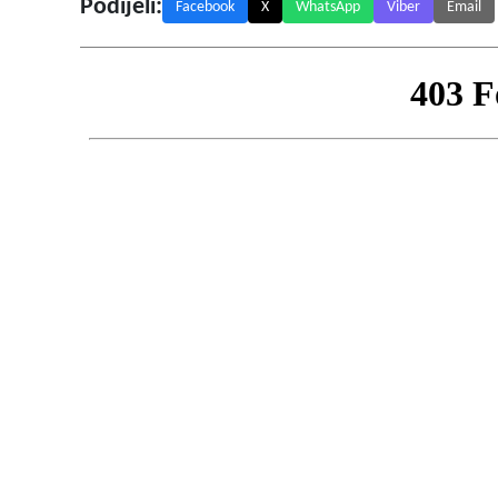
Podijeli:
Facebook
X
WhatsApp
Viber
Email