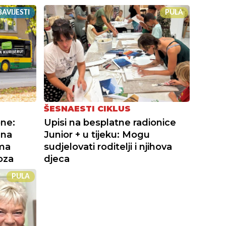
AVIJESTI
PULA
ŠESNAESTI CIKLUS
one:
Upisi na besplatne radionice
 na
Junior + u tijeku: Mogu
ama
sudjelovati roditelji i njihova
oza
djeca
PULA