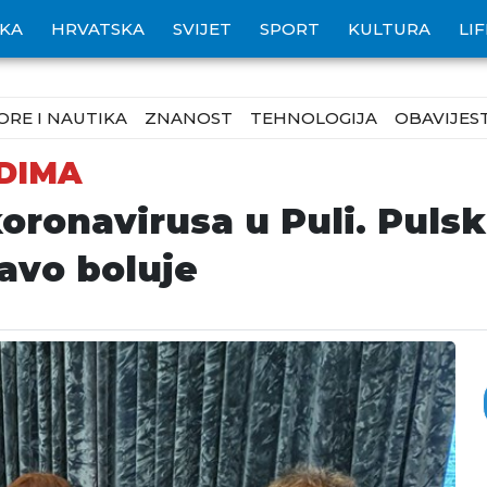
IKA
HRVATSKA
SVIJET
SPORT
KULTURA
LI
ORE I NAUTIKA
ZNANOST
TEHNOLOGIJA
OBAVIJEST
EDIMA
onavirusa u Puli. Pulska
ravo boluje