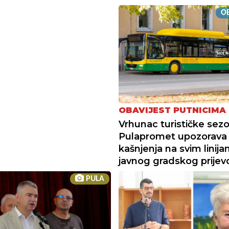
OB
OBAVIJEST PUTNICIMA
Vrhunac turističke sez
Pulapromet upozorava
kašnjenja na svim linij
javnog gradskog prijev
PULA