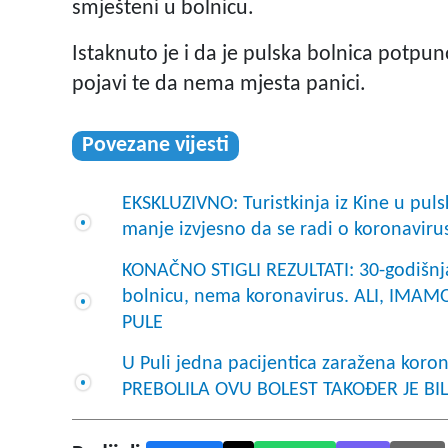
smješteni u bolnicu.
Istaknuto je i da je pulska bolnica potpu
pojavi te da nema mjesta panici.
Povezane vijesti
EKSKLUZIVNO: Turistkinja iz Kine u pulsk
manje izvjesno da se radi o koronavir
KONAČNO STIGLI REZULTATI: 30-godišnjaki
bolnicu, nema koronavirus. ALI, IMAM
PULE
U Puli jedna pacijentica zaražena ko
PREBOLILA OVU BOLEST TAKOĐER JE BI