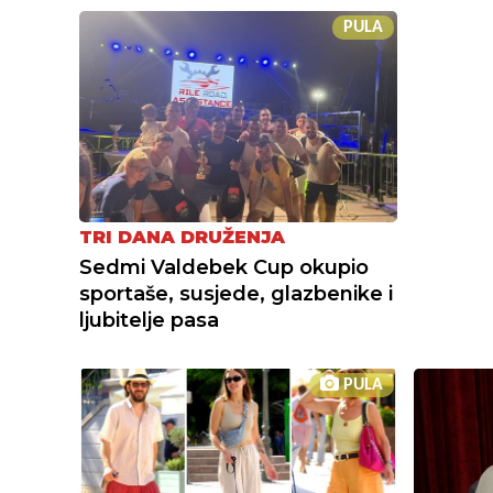
PULA
TRI DANA DRUŽENJA
Sedmi Valdebek Cup okupio
sportaše, susjede, glazbenike i
ljubitelje pasa
PULA