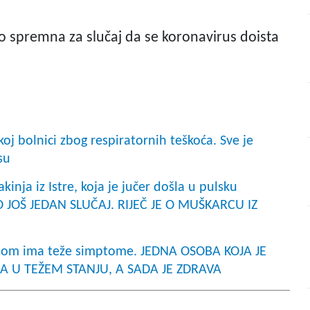
no spremna za slučaj da se koronavirus doista
oj bolnici zbog respiratornih teškoća. Sve je
usu
nja iz Istre, koja je jučer došla u pulsku
O JOŠ JEDAN SLUČAJ. RIJEČ JE O MUŠKARCU IZ
ronom ima teže simptome. JEDNA OSOBA KOJA JE
LA U TEŽEM STANJU, A SADA JE ZDRAVA