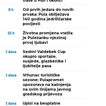
trase u Puli i okolici
Od prvih jedara do novih
8
h
prvaka: Pula obilježava
140 godina jedriličarske
povijesti
Životna promjena vratila
22
h
je Puležanku njezinoj
prvoj ljubavi
Sedmi Valdebek Cup
1
dana
okupio sportaše,
susjede, glazbenike i
ljubitelje pasa
Vrhunac turističke
1
dana
sezone: Pulapromet
upozorava na kašnjenja
na svim linijama javnog
gradskog prijevoza
Upisi na besplatne
1
dana