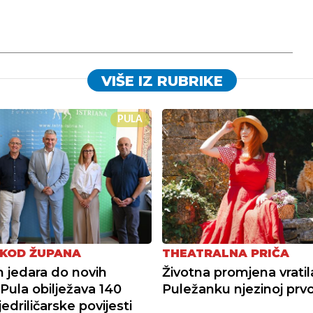
VIŠE IZ RUBRIKE
PULA
 KOD ŽUPANA
THEATRALNA PRIČA
h jedara do novih
Životna promjena vratil
 Pula obilježava 140
Puležanku njezinoj prvoj
edriličarske povijesti