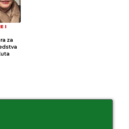
E I
ra za
redstva
Žuta