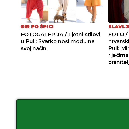
ĐIR PO ŠPICI
SLAVLJ
FOTOGALERIJA / Ljetni stilovi
FOTO / 
u Puli: Svatko nosi modu na
hrvatski
svoj način
Puli: M
riječim
branitel