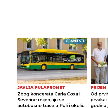
OBAVIJESTI
JAVLJA PULAPROMET
PRIJEM
Zbog koncerata Carla Coxa i
Od prvi
Severine mijenjaju se
prvaka:
autobusne trase u Puli i okolici
godina j