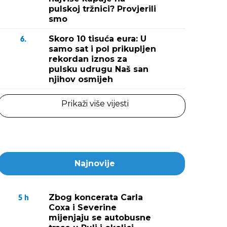
pulskoj tržnici? Provjerili
smo
Skoro 10 tisuća eura: U
6.
samo sat i pol prikupljen
rekordan iznos za
pulsku udrugu Naš san
njihov osmijeh
Prikaži više vijesti
Najnovije
Zbog koncerata Carla
5
h
Coxa i Severine
mijenjaju se autobusne