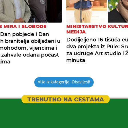
E MIRA I SLOBODE
MINISTARSTVO KULTUR
MEDIJA
Dan pobjede i Dan
Dodijeljeno 16 tisuća eu
h branitelja obilježeni u
dva projekta iz Pule: S
imohodom, vijencima i
za udruge Art studio i 
a zahvale odana počast
minuta
jima
Više iz kategorije: Obavijesti
TRENUTNO NA CESTAMA