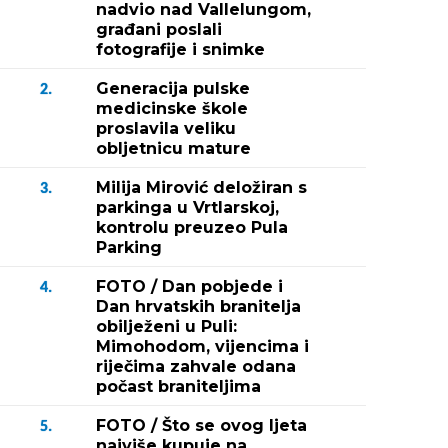
nadvio nad Vallelungom,
građani poslali
fotografije i snimke
Generacija pulske
2.
medicinske škole
proslavila veliku
obljetnicu mature
Milija Mirović deložiran s
3.
parkinga u Vrtlarskoj,
kontrolu preuzeo Pula
Parking
FOTO / Dan pobjede i
4.
Dan hrvatskih branitelja
obilježeni u Puli:
Mimohodom, vijencima i
riječima zahvale odana
počast braniteljima
FOTO / Što se ovog ljeta
5.
najviše kupuje na