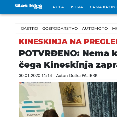
PULA
ISTRA
CRNA KRON
GASTRO
GOSPODARSTVO
AUTOMOTO
M
KINESKINJA NA PREGL
POTVRĐENO: Nema kor
čega Kineskinja zap
30.01.2020 11:14
| Autor: Duška PALIBRK